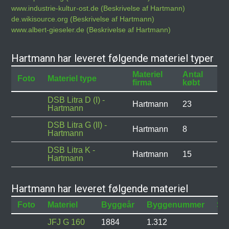
www.industrie-kultur-ost.de (Beskrivelse af Hartmann)
de.wikisource.org (Beskrivelse af Hartmann)
www.albert-gieseler.de (Beskrivelse af Hartmann)
Hartmann har leveret følgende materiel typer
Materiel
Antal
Foto
Materiel type
firma
købt
DSB Litra D (I) -
Hartmann
23
Hartmann
DSB Litra G (II) -
Hartmann
8
Hartmann
DSB Litra K -
Hartmann
15
Hartmann
Hartmann har leveret følgende materiel
Foto
Materiel
Byggeår
Byggenummer
Sta
JFJ G 160
1884
1.312