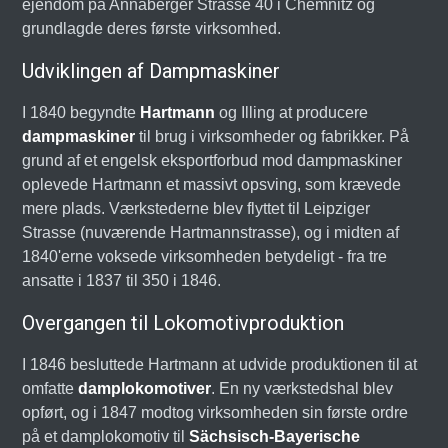
ejendom på Annaberger Strasse 40 i Chemnitz og
grundlagde deres første virksomhed.
Udviklingen af Dampmaskiner
I 1840 begyndte
Hartmann
og Illing at producere
dampmaskiner
til brug i virksomheder og fabrikker. På
grund af et engelsk eksportforbud mod dampmaskiner
oplevede Hartmann et massivt opsving, som krævede
mere plads. Værkstederne blev flyttet til Leipziger
Strasse (nuværende Hartmannstrasse), og i midten af
1840'erne voksede virksomheden betydeligt - fra tre
ansatte i 1837 til 350 i 1846.
Overgangen til Lokomotivproduktion
I 1846 besluttede Hartmann at udvide produktionen til at
omfatte
damplokomotiver
. En ny værkstedshal blev
opført, og i 1847 modtog virksomheden sin første ordre
på et damplokomotiv til
Sächsisch-Bayerische