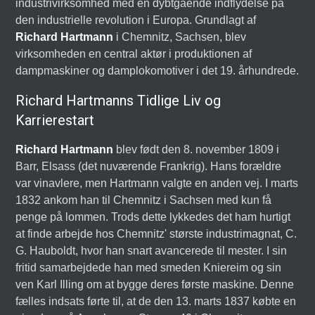
industrivirksomhed med en dybtgående indflydelse på
den industrielle revolution i Europa. Grundlagt af
Richard Hartmann
i Chemnitz, Sachsen, blev
virksomheden en central aktør i produktionen af
dampmaskiner og damplokomotiver i det 19. århundrede.
Richard Hartmanns Tidlige Liv og
Karrierestart
Richard Hartmann
blev født den 8. november 1809 i
Barr, Elsass (det nuværende Frankrig). Hans forældre
var vinavlere, men Hartmann valgte en anden vej. I marts
1832 ankom han til Chemnitz i Sachsen med kun få
penge på lommen. Trods dette lykkedes det ham hurtigt
at finde arbejde hos Chemnitz' største industrimagnat, C.
G. Hauboldt, hvor han snart avancerede til mester. I sin
fritid samarbejdede han med smeden Kniereim og sin
ven Karl Illing om at bygge deres første maskine. Denne
fælles indsats førte til, at de den 13. marts 1837 købte en