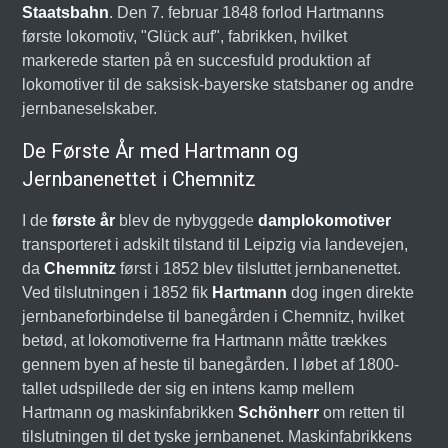
Staatsbahn
. Den 7. februar 1848 forlod Hartmanns
første lokomotiv, "Glück auf", fabrikken, hvilket
markerede starten på en succesfuld produktion af
lokomotiver til de saksisk-bayerske statsbaner og andre
jernbaneselskaber.
De Første År med Hartmann og
Jernbanenettet i Chemnitz
I de
første år
blev de nybyggede
damplokomotiver
transporteret i adskilt tilstand til Leipzig via landevejen,
da
Chemnitz
først i 1852 blev tilsluttet jernbanenettet.
Ved tilslutningen i 1852 fik
Hartmann
dog ingen direkte
jernbaneforbindelse til banegården i Chemnitz, hvilket
betød, at lokomotiverne fra Hartmann måtte trækkes
gennem byen af heste til banegården. I løbet af 1800-
tallet udspillede der sig en intens kamp mellem
Hartmann og maskinfabrikken
Schönherr
om retten til
tilslutningen til det tyske jernbanenet. Maskinfabrikkens