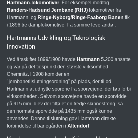
Hartmann-lokomotiver
. For eksempel modtog
Randers-Hadsund Jernbane (RHJ)
lokomotiver fra
Hartmann, og
Ringe-Nyborg/Ringe-Faaborg Banen
fik
i 1896 tre damplokomotiver fra samme leverandør.
Hartmanns Udvikling og Teknologisk
Innovation
Ved årsskiftet 1899/1900 havde
Hartmann
5.200 ansatte
og var på det tidspunkt den største virksomhed i
Chemnitz. I 1908 kom der en
"jernbanetilslutningsordning" på plads, der tillod
Hartmann at udnytte sporene fra sporvejene, der løb forbi
virksomheden. Selvom sporvejene havde en sporvidde
på 915 mm, blev der tilføjet en tredje skinnestreng, så
den normale sporvidde på 1435 mm også kunne
anvendes. Denne tilslutning gav Hartmann direkte
forbindelse til banegården i
Altendorf
.