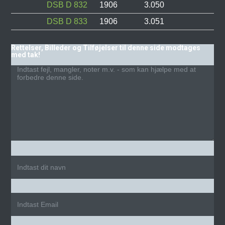
DSB D 832
1906
3.050
DSB D 833
1906
3.051
Rettelser, Billeder og Tilføjelser til denne side modtages
med tak!