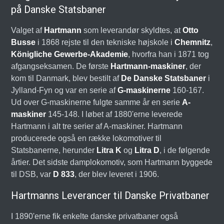
på Danske Statsbaner
Valget af
Hartmann
som leverandør skyldtes, at
Otto
Busse
i 1868 rejste til den tekniske højskole i
Chemnitz
,
Königliche Gewerbe-Akademie
, hvorfra han i 1871 tog
afgangseksamen. De første
Hartmann-maskiner
, der
kom til Danmark, blev bestilt af
De Danske Statsbaner
i
Jylland-Fyn og var en serie af
G-maskinerne
160-167.
Ud over G-maskinerne fulgte samme år en serie
A-
maskiner
145-148. I løbet af 1880'erne leverede
Hartmann i alt tre serier af A-maskiner. Hartmann
producerede også en række lokomotiver til
Statsbanerne, herunder
Litra K
og
Litra D
, i de følgende
årtier. Det sidste damplokomotiv, som Hartmann byggede
til DSB, var
D 833
, der blev leveret i 1906.
Hartmanns Leverancer til Danske Privatbaner
I 1890'erne fik enkelte danske privatbaner også