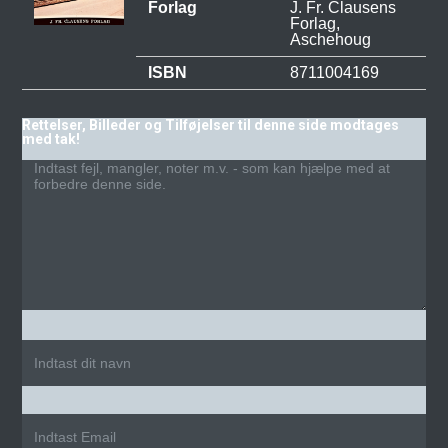
Forlag
J. Fr. Clausens
Forlag,
Aschehoug
ISBN
8711004169
Rettelser, Billeder og Tilføjelser til denne side modtages
med tak!