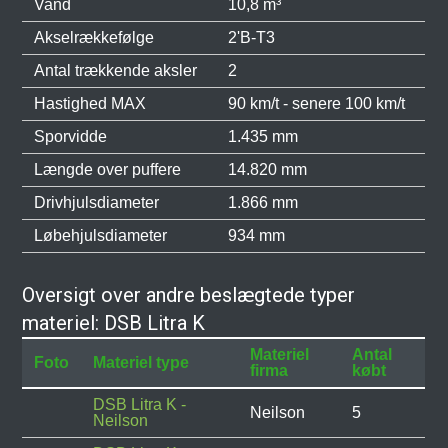
Vand
10,8 m³
Akselrækkefølge
2'B-T3
Antal trækkende aksler
2
Hastighed MAX
90 km/t - senere 100 km/t
Sporvidde
1.435 mm
Længde over puffere
14.820 mm
Drivhjulsdiameter
1.866 mm
Løbehjulsdiameter
934 mm
Oversigt over andre beslægtede typer
materiel: DSB Litra K
Materiel
Antal
Foto
Materiel type
firma
købt
DSB Litra K -
Neilson
5
Neilson