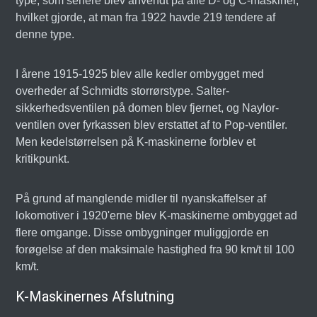
type, som senere blev anvendt på alle D- og C-maskiner,
hvilket gjorde, at man fra 1922 havde 219 tendere af
denne type.
I årene 1915-1925 blev alle kedler ombygget med
overheder af Schmidts storrørstype. Salter-
sikkerhedsventilen på domen blev fjernet, og Naylor-
ventilen over fyrkassen blev erstattet af to Pop-ventiler.
Men kedelstørrelsen på K-maskinerne forblev et
kritikpunkt.
På grund af manglende midler til nyanskaffelser af
lokomotiver i 1920'erne blev K-maskinerne ombygget ad
flere omgange. Disse ombygninger muliggjorde en
forøgelse af den maksimale hastighed fra 90 km/t til 100
km/t.
K-Maskinernes Afslutning