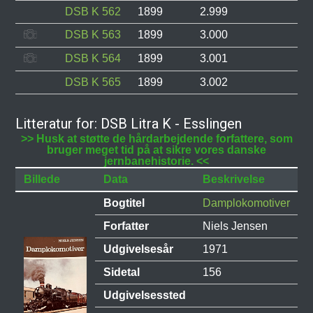
DSB K 562
1899
2.999
DSB K 563
1899
3.000
DSB K 564
1899
3.001
DSB K 565
1899
3.002
Litteratur for: DSB Litra K - Esslingen
>> Husk at støtte de hårdarbejdende forfattere, som
bruger meget tid på at sikre vores danske
jernbanehistorie. <<
Billede
Data
Beskrivelse
Bogtitel
Damplokomotiver
Forfatter
Niels Jensen
Udgivelsesår
1971
Sidetal
156
Udgivelsessted