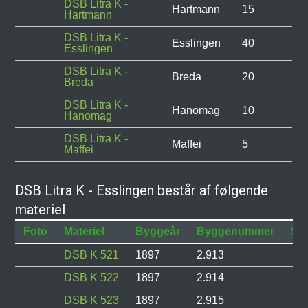
DSB Litra K -
Hartmann
15
Hartmann
DSB Litra K -
Esslingen
40
Esslingen
DSB Litra K -
Breda
20
Breda
DSB Litra K -
Hanomag
10
Hanomag
DSB Litra K -
Maffei
5
Maffei
DSB Litra K - Esslingen består af følgende
materiel
Foto
Materiel
Byggeår
Byggenummer
Sta
DSB K 521
1897
2.913
DSB K 522
1897
2.914
DSB K 523
1897
2.915