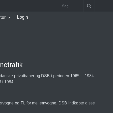
illerød Station
København Syd Station
Nørrebro B Station [1886-1
atur
Login
netrafik
l danske privatbaner og DSB i perioden 1965 til 1984.
 i 1984.
torvogne og FL for mellemvogne. DSB indkøbte disse