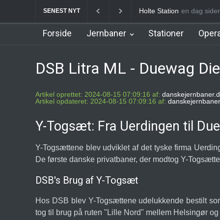
Holte Station
Birkerød Sta
en dag side
SENEST NYT
Forside
Jernbaner
Stationer
Opera
DSB Litra ML - Duewag Di
Artikel oprettet: 2024-08-15 07:09:16 af:
danskejernbaner.d
Artikel opdateret: 2024-08-15 07:09:16 af:
danskejernbaner
Y-Togsæt: Fra Uerdingen til Due
Y-Togsættene blev udviklet af det tyske firma Uerdin
De første danske privatbaner, der modtog Y-Togsætte
DSB's Brug af Y-Togsæt
Hos DSB blev Y-Togsættene udelukkende bestilt som
tog til brug på ruten "Lille Nord" mellem Helsingør og