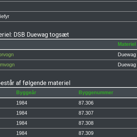
iefyr
teriel: DSB Duewag togsæt
Materiel
orvogn
Duewag
lemvogn
Duewag
står af følgende materiel
Byggeår
Byggenummer
1984
87.306
1984
87.307
1984
87.308
1984
87.309