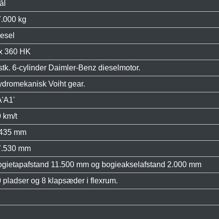
ål
.000 kg
esel
x 360 HK
stk. 6-cylinder Daimler-Benz dieselmotor.
dromekanisk Voiht gear.
'A1'
 km/t
.435 mm
7.530 mm
gietapafstand 11.500 mm og bogieakselafstand 2.000 mm
 pladser og 8 klapsæder i flexrum.