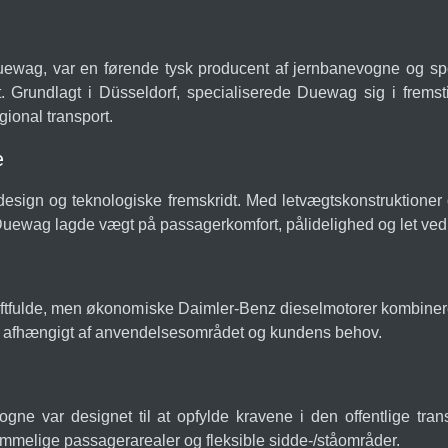
ag, var en førende tysk producent af jernbanevogne og sporv
lt. Grundlagt i Düsseldorf, specialiserede Duewag sig i fremstil
ional transport.
e
esign og teknologiske fremskridt. Med letvægtskonstruktione
s Duewag lagde vægt på passagerkomfort, pålidelighed og let ved
ftfulde, men økonomiske Daimler-Benz dieselmotorer kombine
er, afhængigt af anvendelsesområdet og kundens behov.
ne var designet til at opfylde kravene i den offentlige trans
ummelige passagerarealer og fleksible sidde-/ståområder.