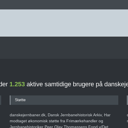
 der
1.253
aktive samtidige brugere på danskej
Støtte
danskejernbaner.dk, Dansk Jernbanehistorisk Arkiv, Har
modtaget økonomisk støtte fra Frimærkehandler og
Jernbanehistoriker Peer Olav Thomassens Fond v/Det