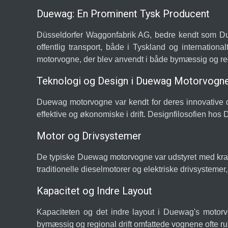
Duewag: En Prominent Tysk Producent
Düsseldorfer Waggonfabrik AG, bedre kendt som Duew
offentlig transport, både i Tyskland og internationa
motorvogne, der blev anvendt i både bymæssig og reg
Teknologi og Design i Duewag Motorvogn
Duewag motorvogne var kendt for deres innovative d
effektive og økonomiske i drift. Designfilosofien ho
Motor og Drivsystemer
De typiske Duewag motorvogne var udstyret med kra
traditionelle dieselmotorer og elektriske drivsystem
Kapacitet og Indre Layout
Kapaciteten og det indre layout i Duewag's motorvog
bymæssig og regional drift omfattede vognene ofte r