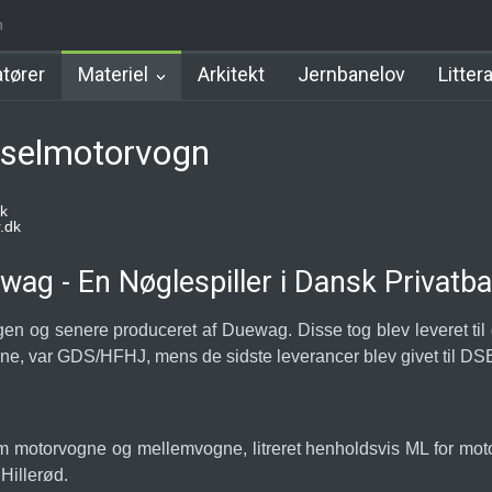
tion
n
Allerød Station
Favrholm Station
Hillerød Lokal Station
H
tører
Materiel
Arkitekt
Jernbanelov
Litter
eselmotorvogn
k
.dk
wag - En Nøglespiller i Dansk Privatba
gen og senere produceret af Duewag. Disse tog blev leveret ti
ne, var GDS/HFHJ, mens de sidste leverancer blev givet til DSB
 motorvogne og mellemvogne, litreret henholdsvis ML for mo
 Hillerød.