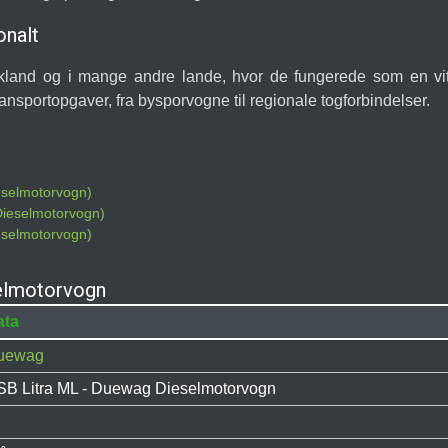
onalt
land og i mange andre lande, hvor de fungerede som en vital
ransportopgaver, fra bysporvogne til regionale togforbindelser.
eselmotorvogn)
Dieselmotorvogn)
eselmotorvogn)
elmotorvogn
ata
uewag
B Litra ML - Duewag Dieselmotorvogn