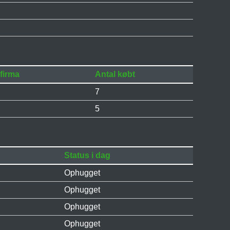
 firma
Antal købt
7
5
Status i dag
Ophugget
Ophugget
Ophugget
Ophugget