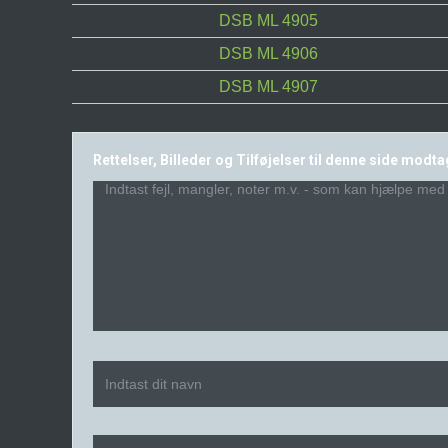
DSB ML 4905
DSB ML 4906
DSB ML 4907
Rettelser, Billeder og Tilføjelser til denne side modt