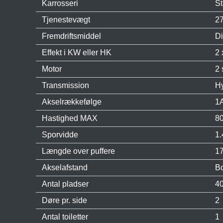
Karrosseri
St
Tjenestevægt
27
Fremdriftsmiddel
Di
Effekt i KW eller HK
2 
Motor
2 
Transmission
Hy
Akselrækkefølge
1A
Hastighed MAX
80
Sporvidde
1
Længde over puffere
1
Akselafstand
Bo
Antal pladser
40
Døre pr. side
2
Antal toiletter
1