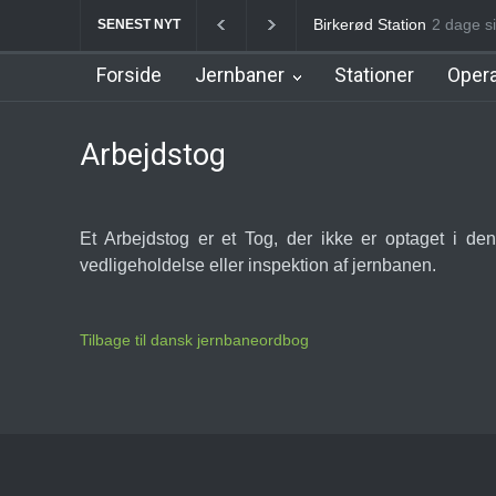
Birkerød Station
2 dage s
Allerø
SENEST NYT
Forside
Jernbaner
Stationer
Opera
Arbejdstog
Et Arbejdstog er et Tog, der ikke er optaget i de
vedligeholdelse eller inspektion af jernbanen.
Tilbage til dansk jernbaneordbog