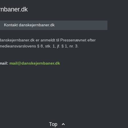
rnbaner.dk
Kontakt danskejernbaner.dk
danskejernbaner.dk er anmeldt til Pressenævnet efter
medieansvarslovens § 8, stk. 1, jf. § 1, nr. 3.
mail:
mail@danskejernbaner.dk
Top