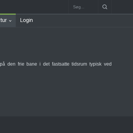
n
København Syd Station
Nørrebro B Station [1886-1930]
Nørre
atur
Login
å den frie bane i det fastsatte tidsrum typisk ved