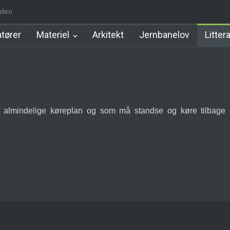
iden
d Station
Favrholm Station
Hillerød Lokal Station
Hillerød Statio
tører
Materiel
Arkitekt
Jernbanelov
Litter
n almindelige køreplan og som må standse og køre tilbage p