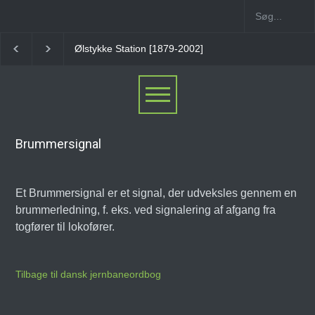
Ølstykke Station [1879-2002]
Stenløse Station
Ve
Brummersignal
Et Brummersignal er et signal, der udveksles gennem en
brummerledning, f. eks. ved signalering af afgang fra
togfører til lokofører.
Tilbage til dansk jernbaneordbog