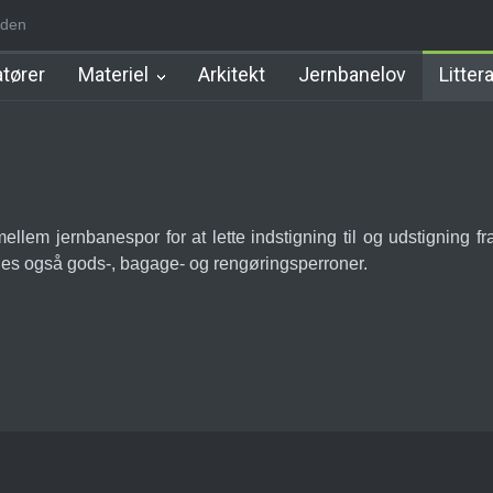
iden
d Station
Favrholm Station
Hillerød Lokal Station
Hillerød Statio
tører
Materiel
Arkitekt
Jernbanelov
Litter
llem jernbanespor for at lette indstigning til og udstigning 
ndes også gods-, bagage- og rengøringsperroner.