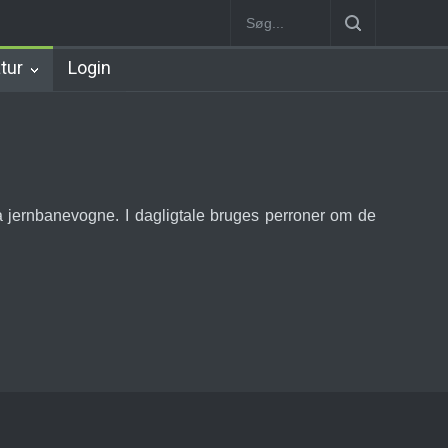
n
København Syd Station
Nørrebro B Station [1886-1930]
Nørre
atur
Login
fra jernbanevogne. I dagligtale bruges perroner om de