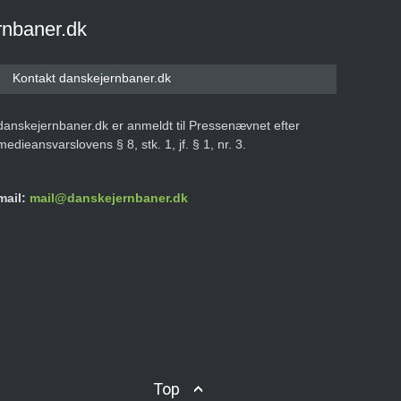
rnbaner.dk
Kontakt danskejernbaner.dk
danskejernbaner.dk er anmeldt til Pressenævnet efter
medieansvarslovens § 8, stk. 1, jf. § 1, nr. 3.
mail:
mail@danskejernbaner.dk
Top