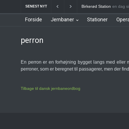
Birkerød Station
en dag s
Allerø
SENEST NYT
Forside
Jernbaner
Stationer
Opera
perron
En perron er en forhøjning bygget langs med eller me
perroner, som er beregnet til passagerer, men der fi
Tilbage til dansk jernbaneordbog