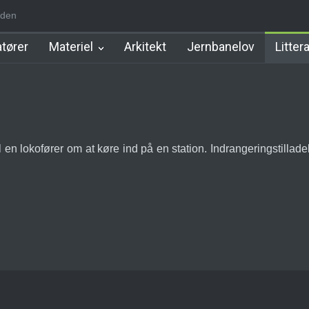
iden
d Station
Favrholm Station
Hillerød Lokal Station
Hillerød Statio
tører
Materiel
Arkitekt
Jernbanelov
Litter
il en lokofører om at køre ind på en station. Indrangeringstillad