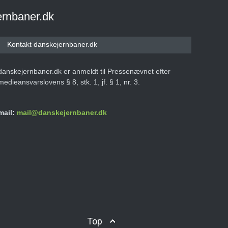
ernbaner.dk
Kontakt danskejernbaner.dk
danskejernbaner.dk er anmeldt til Pressenævnet efter
medieansvarslovens § 8, stk. 1, jf. § 1, nr. 3.
mail:
mail@danskejernbaner.dk
Top