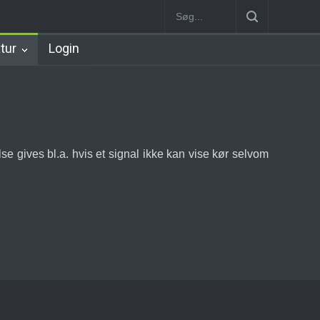
n
København Syd Station
Nørrebro B Station [1886-1930]
Nørre
atur
Login
else gives bl.a. hvis et signal ikke kan vise kør selvom