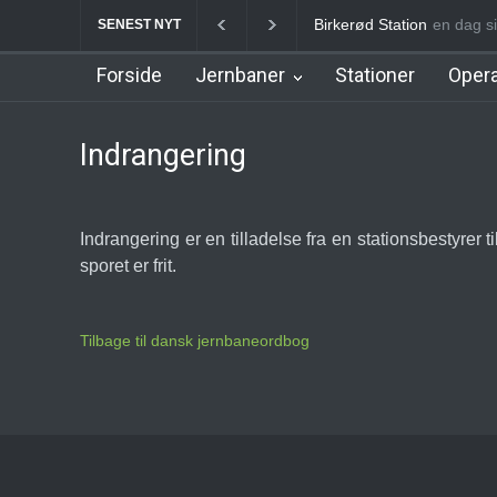
Birkerød Station
en dag s
Allerø
SENEST NYT
Forside
Jernbaner
Stationer
Opera
Indrangering
Indrangering er en tilladelse fra en stationsbestyrer t
sporet er frit.
Tilbage til dansk jernbaneordbog