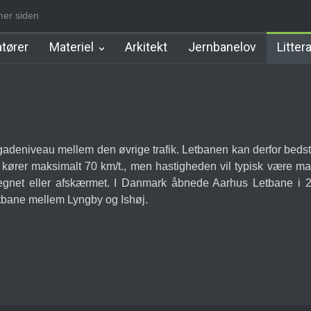
imer siden
nborgbane Station
Hellerup Station
Jægersborg Lokalbane Stati
tører
Materiel
Arkitekt
Jernbanelov
Litter
 gadeniveau mellem den øvrige trafik. Letbanen kan derfor beds
 kører maksimalt 70 km/t., men hastigheden vil typisk være m
dhegnet eller afskærmet. I Danmark åbnede Aarhus Letbane i 
etbane mellem Lyngby og Ishøj.