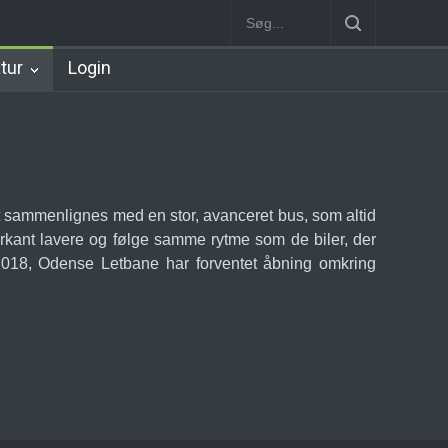
on
Lyngby Station [1863-1891]
Lyngby Station [1891-1958]
Lyng
atur
Login
t sammenlignes med en stor, avanceret bus, som altid
arkant lavere og følge samme rytme som de biler, der
2018, Odense Letbane har forventet åbning omkring