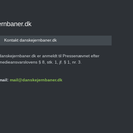
ernbaner.dk
Kontakt danskejernbaner.dk
danskejernbaner.dk er anmeldt til Pressenævnet efter
medieansvarslovens § 8, stk. 1, jf. § 1, nr. 3.
mail:
mail@danskejernbaner.dk