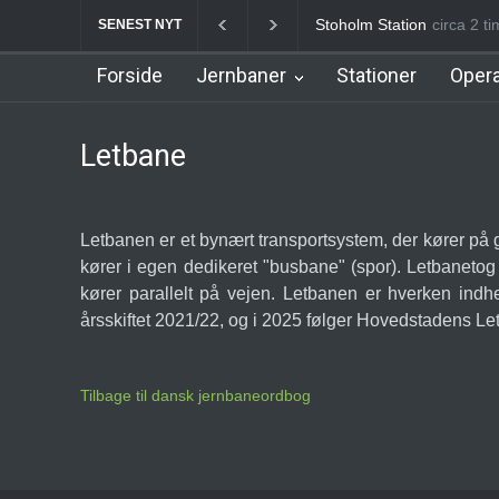
Stoholm Station
circa 2 t
Klampe
SENEST NYT
Forside
Jernbaner
Stationer
Opera
Letbane
Letbanen er et bynært transportsystem, der kører på
kører i egen dedikeret "busbane" (spor). Letbanetog
kører parallelt på vejen. Letbanen er hverken in
årsskiftet 2021/22, og i 2025 følger Hovedstadens L
Tilbage til dansk jernbaneordbog