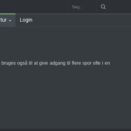
on
Lyngby Station [1863-1891]
Lyngby Station [1891-1958]
Lyng
atur
Login
bruges også til at give adgang til flere spor ofte i en