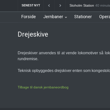
Stoholm Station
40 minute
Klampe
SENEST NYT
Forside
Jernbaner
Stationer
Opera
Drejeskive
Drejeskiver anvendes til at vende lokomotiver så lokom
rundremise.
Teknisk opbyggedes drejskiver enten som kongestoldre
Tilbage til dansk jernbaneordbog