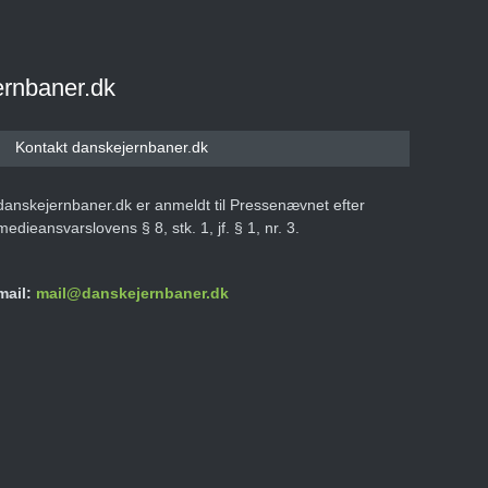
ernbaner.dk
Kontakt danskejernbaner.dk
danskejernbaner.dk er anmeldt til Pressenævnet efter
medieansvarslovens § 8, stk. 1, jf. § 1, nr. 3.
mail:
mail@danskejernbaner.dk