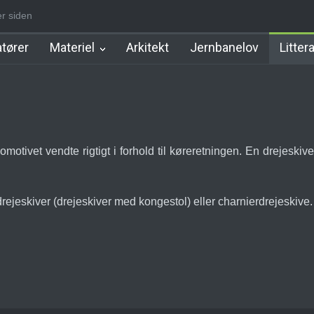
r siden
nborgbane Station
Hellerup Station
Jægersborg Lokalbane Stati
tører
Materiel
Arkitekt
Jernbanelov
Litter
otivet vendte rigtigt i forhold til køreretningen. En drejeskive 
jeskiver (drejeskiver med kongestol) eller charnierdrejeskive.