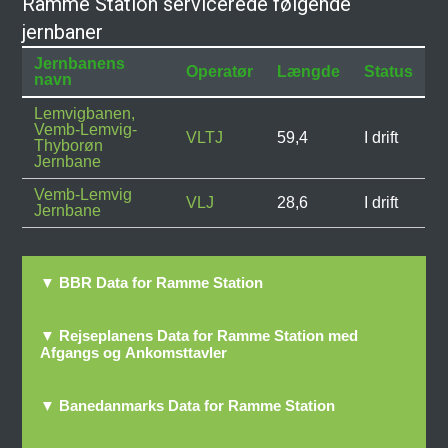
Ramme Station servicerede følgende
jernbaner
Jernbanens
Operatør
Længde
Status
navn
Lemvigbanen,
Vemb-Lemvig-
VLTJ
59,4
I drift
Thyborøn
Jernbane
Vemb-Lemvig
VLJ
28,6
I drift
Jernbane
▼ BBR Data for Ramme Station
▼ Rejseplanens Data for Ramme Station med
Afgangs og Ankomsttavler
▼ Banedanmarks Data for Ramme Station