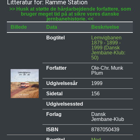
Litteratur for: Ramme Station
>> Husk at støtte de hårdarbejdende forfattere, som
bruger meget tid på at sikre vores danske
jernbanehistorie. <<
Billede
Data
Beskrivelse
Bogtitel
Lemvigbanen
1879 - 1899 -
1999 (Dansk
Jernbane-Klub:
50)
Forfatter
Ole-Chr. Munk
Plum
Udgivelsesår
1999
Sidetal
156
Udgivelsessted
Forlag
Dansk
Jernbane-Klub
ISBN
8787050439
Bogtitel
Med