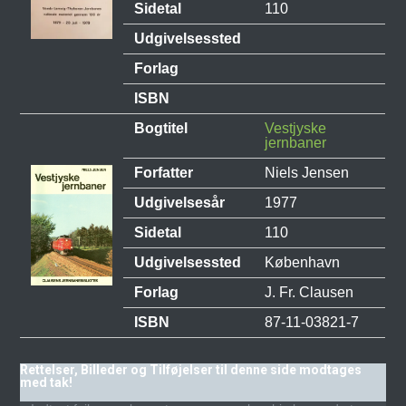
Sidetal
110
Udgivelsessted
Forlag
ISBN
Bogtitel
Vestjyske
jernbaner
Forfatter
Niels Jensen
Udgivelsesår
1977
Sidetal
110
Udgivelsessted
København
Forlag
J. Fr. Clausen
ISBN
87-11-03821-7
Rettelser, Billeder og Tilføjelser til denne side modtages
med tak!