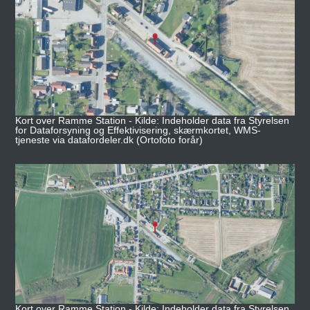
Kort over Ramme Station - Kilde: Indeholder data fra Styrelsen
for Dataforsyning og Effektivisering, skærmkortet, WMS-
tjeneste via datafordeler.dk (Ortofoto forår)
Kort over Ramme Station - Kilde: Indeholder data fra Styrelsen