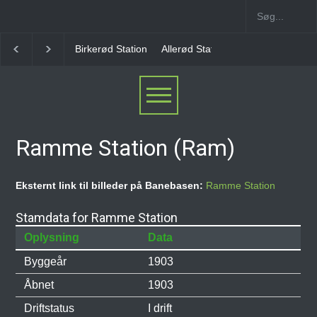
Allerød Station
Favrholm Station
Hillerød Lokal S
Ramme Station (Ram)
Eksternt link til billeder på Banebasen:
Ramme Station
Stamdata for Ramme Station
Oplysning
Data
Byggeår
1903
Åbnet
1903
Driftstatus
I drift