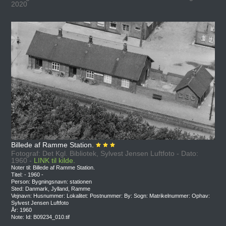
2020
Billede af Ramme Station.
Fotograf: Det Kgl. Bibliotek, Sylvest Jensen Luftfoto - Dato:
1960 -
LINK til kilde.
Noter til: Billede af Ramme Station.
Titel: - 1960 -
Person: Bygningsnavn: stationen
Sted: Danmark, Jylland, Ramme
Vejnavn: Husnummer: Lokalitet: Postnummer: By: Sogn: Matrikelnummer: Ophav:
Sylvest Jensen Luftfoto
År: 1960
Note: Id: B09234_010.tif