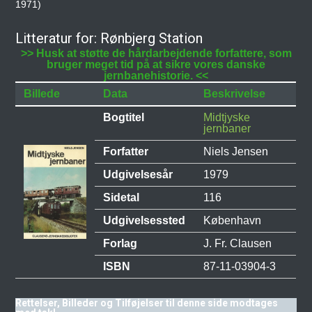
1971)
Litteratur for: Rønbjerg Station
>> Husk at støtte de hårdarbejdende forfattere, som
bruger meget tid på at sikre vores danske
jernbanehistorie. <<
Billede
Data
Beskrivelse
Bogtitel
Midtjyske
jernbaner
Forfatter
Niels Jensen
Udgivelsesår
1979
Sidetal
116
Udgivelsessted
København
Forlag
J. Fr. Clausen
ISBN
87-11-03904-3
Rettelser, Billeder og Tilføjelser til denne side modtages