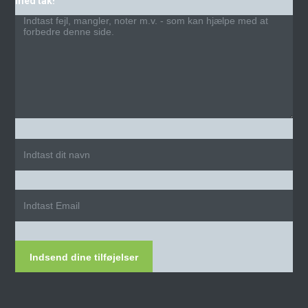
med tak!
Indsend dine tilføjelser