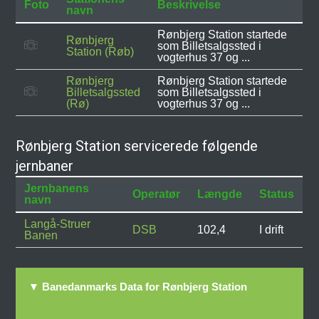
Foto
Beskrivelse
navn
Rønbjerg Station startede
Rønbjerg
som Billetsalgssted i
Station (Røb)
vogterhus 37 og ...
Rønbjerg
Rønbjerg Station startede
Billetsalgssted
som Billetsalgssted i
(Rø)
vogterhus 37 og ...
Rønbjerg Station servicerede følgende
jernbaner
Jernbanens
Operatør
Længde
Status
navn
Langå-Struer
DSB
102,4
I drift
Banen
▼ Banedanmarks Data for Rønbjerg Station