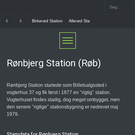
Birkerød Station
Allerød Station
Favrholm Station
Hillerød Lok
Rønbjerg Station (Røb)
Rønbjerg Station startede som Billetsalgssted i
vogterhus 37 og fik først i 1877 en "rigtig" station.
Vogterhuset findes stadig, dog meget ombygget, men
den senere "rigtige" stationsbygning er nedrevet maj
1979.
Stamdata for Rønbjerg Station