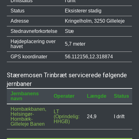
Driftstatus
I drift
Status
Eksisterer stadig
Adresse
Kringelholm, 3250 Gilleleje
Stednavneforkortelse
Stæ
Højdeplacering over
5,7 meter
havet
GPS koordinater
56.112156,12.318874
Stæremosen Trinbræt servicerede følgende
jernbaner
Jernbanens
Operatør
Længde
Status
navn
Hornbækbanen,
LT
Helsingør-
(Oprindelig:
24,9
I drift
Hornbæk-
HHGB)
Gilleleje Banen