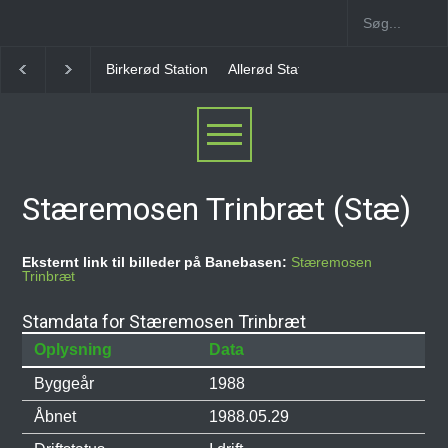
Allerød Station
Favrholm Station
Hillerød Lokal S
Stæremosen Trinbræt (Stæ)
Eksternt link til billeder på Banebasen:
Stæremosen
Trinbræt
Stamdata for Stæremosen Trinbræt
Oplysning
Data
Byggeår
1988
Åbnet
1988.05.29