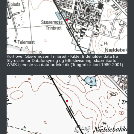
Kort over Stæremosen Trinbræt - Kilde: Indeholder data fra
Styrelsen for Dataforsyning og Effektivisering, skærmkortet,
WMS-tjeneste via datafordeler.dk (Topgrafisk kort 1980-2001)