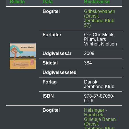
Billede
Data
Beskrivelse
Bogtitel
Gribskovbanen
(Dansk
Jernbane-Klub:
57)
Forfatter
Ole-Chr. Munk
Plum, Lars
Viinholt-Nielsen
Udgivelsesår
2009
Sidetal
384
Udgivelsessted
Forlag
Dansk
Jernbane-Klub
ISBN
978-87-87050-
61-6
Bogtitel
Helsingør -
Hornbæk -
Gilleleje Banen
(Dansk
Jernbane-Klub: