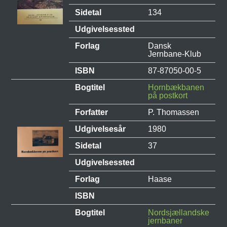
Sidetal
134
Udgivelsessted
Forlag
Dansk
Jernbane-Klub
ISBN
87-87050-00-5
Bogtitel
Hornbækbanen
på postkort
Forfatter
P. Thomassen
Udgivelsesår
1980
Sidetal
37
Udgivelsessted
Forlag
Haase
ISBN
Bogtitel
Nordsjællandske
jernbaner