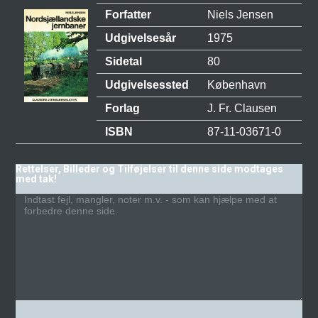
Forfatter
Niels Jensen
Udgivelsesår
1975
Sidetal
80
Udgivelsessted
København
Forlag
J. Fr. Clausen
ISBN
87-11-03671-0
Rettelser, Billeder og Tilføjelser til denne side modtages
med tak!