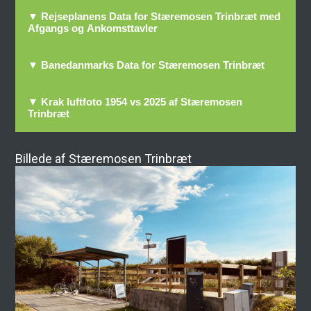
▼ Rejseplanens Data for Stæremosen Trinbræt med
Afgangs og Ankomsttavler
▼ Banedanmarks Data for Stæremosen Trinbræt
▼ Krak luftfoto 1954 vs 2025 af Stæremosen
Trinbræt
Billede af Stæremosen Trinbræt