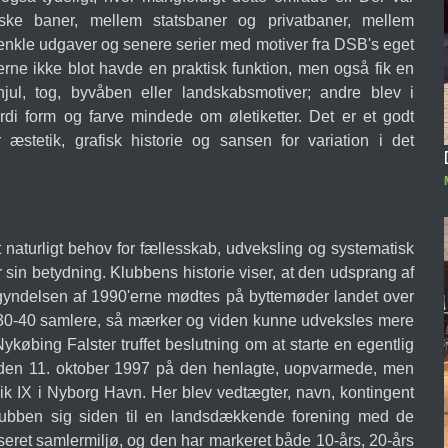
ske baner, mellem statsbaner og privatbaner, mellem
enkle udgaver og senere serier med motiver fra DSB's eget
rne ikke blot havde en praktisk funktion, men også fik en
jul, tog, byvåben eller landskabsmotiver; andre blev i
rdi form og farve mindede om øletiketter. Det er et godt
stetik, grafisk historie og sansen for variation i det
t naturligt behov for fællesskab, udveksling og systematisk
sin betydning. Klubbens historie viser, at den udsprang af
egyndelsen af 1990'erne mødtes på byttemøder landet over
il 30-40 samlere, så mærker og viden kunne udveksles mere
Nykøbing Falster truffet beslutning om at starte en egentlig
ed den 11. oktober 1997 på den henlagte, uopvarmede, men
k IX i Nyborg Havn. Her blev vedtægter, navn, kontingent
lubben sig siden til en landsdækkende forening med de
iseret samlermiljø, og den har markeret både 10-års, 20-års