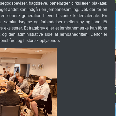
ejsegodsbeviser, fragtbreve, banebøger, cirkulærer, plakater,
meget andet kan indgå i en jernbanesamling. Det, der for én
 en senere generation blevet historisk kildemateriale. En
s, samfundsrytme og forbindelser mellem by og land. Et
re eksisterer. Et fragtbrev eller et jernbanemærke kan åbne
t og den administrative side af jernbanedriften. Derfor er
densbåret og historisk oplysende.