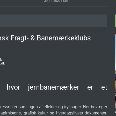
Skinnebusser
ansk Fragt- & Banemærkeklubs
k
.dk
r, hvor jernbanemærker er et
eressen er samlingen af effekter og tryksager. Her bevæger
pirhistorie, grafisk kultur og hverdagslivets dokumenter.