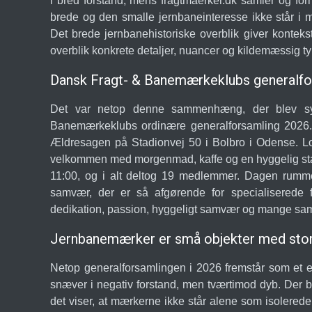
i bred forstand, mens fragtmaerker.dk samler og for
brede og den smalle jernbaneinteresse ikke står i 
Det brede jernbanehistoriske overblik giver kontekst
overblik konkrete detaljer, nuancer og kildemæssig t
Dansk Fragt- & Banemærkeklubs generalfo
Det var netop denne sammenhæng, der blev syn
Banemærkeklubs ordinære generalforsamling 2026. 
Ældresagen på Stadionvej 50 i Bolbro i Odense. L
velkommen med morgenmad, kaffe og en hyggelig sta
11:00, og i alt deltog 19 medlemmer. Dagen rumme
samvær, der er så afgørende for specialiserede fo
dedikation, passion, hyggeligt samvær og mange sam
Jernbanemærker er små objekter med stor 
Netop generalforsamlingen i 2026 fremstår som et e
snæver i negativ forstand, men tværtimod dyb. Der 
det viser, at mærkerne ikke står alene som isolerede