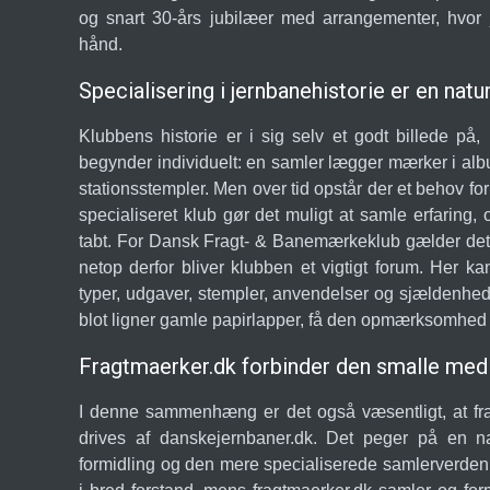
og snart 30-års jubilæer med arrangementer, hvor 
hånd.
Specialisering i jernbanehistorie er en natu
Klubbens historie er i sig selv et godt billede på
begynder individuelt: en samler lægger mærker i alb
stationsstempler. Men over tid opstår der et behov fo
specialiseret klub gør det muligt at samle erfaring,
tabt. For Dansk Fragt- & Banemærkeklub gælder det, 
netop derfor bliver klubben et vigtigt forum. Her
typer, udgaver, stempler, anvendelser og sjældenhed
blot ligner gamle papirlapper, få den opmærksomhed o
Fragtmaerker.dk forbinder den smalle med 
I denne sammenhæng er det også væsentligt, at fr
drives af danskejernbaner.dk. Det peger på en na
formidling og den mere specialiserede samlerverden