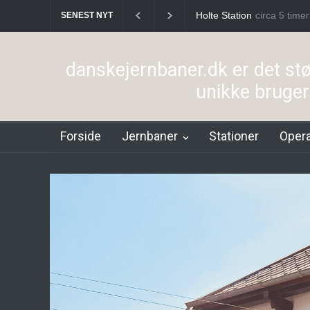
Birkerød Station
circa 6 t
Allerø
SENEST NYT
danskejernbaner.dk er det st
unikke bruge
Forside
Jernbaner
Stationer
Opera