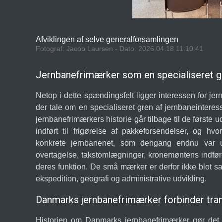
Afviklingen af selve generalforsamlingen
Fotograf: Jacob Laursen - Dato: 2026.04.18 11:10:41
Jernbanefrimærker som en specialiseret gr
Netop i dette spændingsfelt ligger interessen for j
der tale om en specialiseret gren af jernbaneintere
jernbanefrimærkers historie går tilbage til de første
indført til frigørelse af pakkeforsendelser, og hv
konkrete jernbanenet, som dengang endnu var un
overtagelse, takstomlægninger, kronemøntens indfø
deres funktion. De små mærker er derfor ikke blot sa
ekspedition, geografi og administrative udvikling.
Danmarks jernbanefrimærker forbinder tran
Historien om Danmarks jernbanefrimærker gør det o