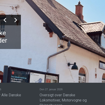
ske
der
6
Den 27. januar 2026
r Alle Danske
Oversigt over Danske
Lokomotiver, Motorvogne og