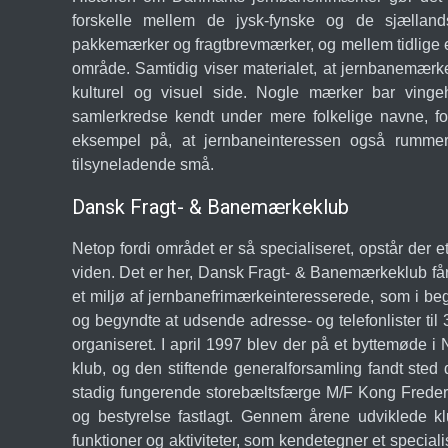
forskelle mellem de jysk-fynske og de sjælland
pakkemærker og fragtbrevmærker, og mellem tidlige 
område. Samtidig viser materialet, at jernbanemærke
kulturel og visuel side. Nogle mærker bar vingeh
samlerkredse kendt under mere folkelige navne, fo
eksempel på, at jernbaneinteressen også rummer æ
tilsyneladende små.
Dansk Fragt- & Banemærkeklub
Netop fordi området er så specialiseret, opstår der e
viden. Det er her, Dansk Fragt- & Banemærkeklub får 
et miljø af jernbanefrimærkeinteresserede, som i b
og begyndte at udsende adresse- og telefonlister t
organiseret. I april 1997 blev der på et byttemøde i 
klub, og den stiftende generalforsamling fandt st
stadig fungerende storebæltsfærge M/F Kong Frederi
og bestyrelse fastlagt. Gennem årene udviklede k
funktioner og aktiviteter, som kendetegner et special