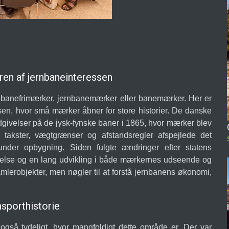
en af jernbaneinteressen
ernbanefrimærker, jernbanemærker eller banemærker. Her er
ssen, hvor små mærker åbner for store historier. De danske
 udgivelser på de jysk-fynske baner i 1865, hvor mærker blev
or takster, vægtgrænser og afstandsregler afspejlede det
der opbygning. Siden fulgte ændringer efter statens
relse og en lang udvikling i både mærkernes udseende og
mlerobjekter, men nøgler til at forstå jernbanens økonomi,
sporthistorie
gså tydeligt, hvor mangfoldigt dette område er. Der var