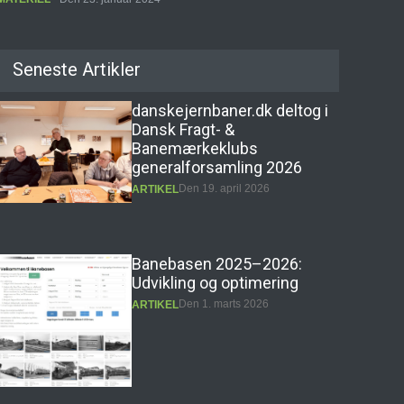
Seneste Artikler
danskejernbaner.dk deltog i
Dansk Fragt- &
Banemærkeklubs
generalforsamling 2026
Den 19. april 2026
ARTIKEL
Banebasen 2025–2026:
Udvikling og optimering
Den 1. marts 2026
ARTIKEL