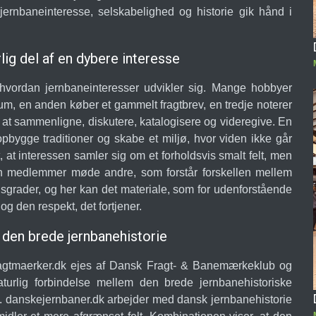
jernbaneinteresse, selskabelighed og historie gik hånd i
rlig del af en dybere interesse
, hvordan jernbaneinteresser udvikler sig. Mange hobbyer
um, en anden køber et gammelt fragtbrev, en tredje noterer
r at sammenligne, diskutere, katalogisere og videregive. En
 opbygge traditioner og skabe et miljø, hvor viden ikke går
at interessen samler sig om et forholdsvis smalt felt, men
 kan medlemmer møde andre, som forstår forskellen mellem
sgrader, og her kan det materiale, som for udenforstående
g den respekt, det fortjener.
den brede jernbanehistorie
agtmaerker.dk ejes af Dansk Fragt- & Banemærkeklub og
turlig forbindelse mellem den brede jernbanehistoriske
. danskejernbaner.dk arbejder med dansk jernbanehistorie