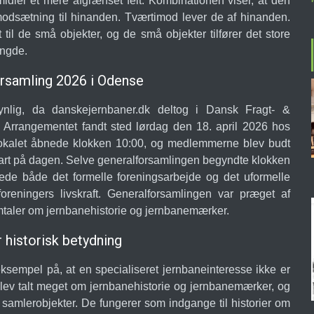
midler et mere afgrænset felt. Kombinationen viser, at den
modsætning til hinanden. Tværtimod lever de af hinanden.
 til de små objekter, og de små objekter tilfører det store
yngde.
rsamling 2026 i Odense
lig, da danskejernbaner.dk deltog i Dansk Fragt- &
Arrangementet fandt sted lørdag den 18. april 2026 hos
okalet åbnede klokken 10:00, og medlemmerne blev budt
rt på dagen. Selve generalforsamlingen begyndte klokken
de både det formelle foreningsarbejde og det uformelle
reningers livskraft. Generalforsamlingen var præget af
taler om jernbanehistorie og jernbanemærker.
historisk betydning
ksempel på, at en specialiseret jernbaneinteresse ikke er
blev talt meget om jernbanehistorie og jernbanemærker, og
 samlerobjekter. De fungerer som indgange til historier om