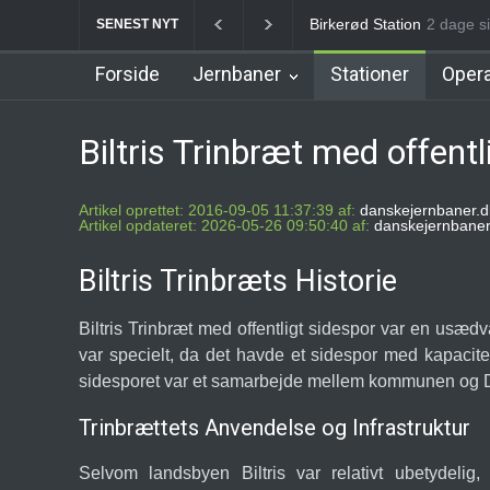
Allerød Station
2 dage si
Favrhol
SENEST NYT
Forside
Jernbaner
Stationer
Opera
Biltris Trinbræt med offentl
Artikel oprettet: 2016-09-05 11:37:39 af:
danskejernbaner.d
Artikel opdateret: 2026-05-26 09:50:40 af:
danskejernbaner
Biltris Trinbræts Historie
Biltris Trinbræt med offentligt sidespor var en usæd
var specielt, da det havde et sidespor med kapacit
sidesporet var et samarbejde mellem kommunen og 
Trinbrættets Anvendelse og Infrastruktur
Selvom landsbyen Biltris var relativt ubetydelig,