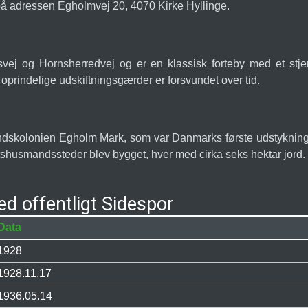
 på adressen Egholmvej 20, 4070 Kirke Hyllinge.
vej og Hornsherredvej og er en klassisk forteby med et stjer
 oprindelige udskiftningsgærder er forsvundet over tid.
ndskolonien Egholm Mark, som var Danmarks første udstykning e
tshusmandssteder blev bygget, hver med cirka seks hektar jord.
ed offentligt Sidespor
Data
1928
1928.11.17
1936.05.14