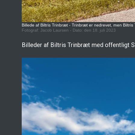
Billede af Biltris Trinbræt - Trinbræt er nedrevet, men Biltris
Fotograf: Jacob Laursen - Dato: den 18. juli 2023
Billeder af Biltris Trinbræt med offentligt 