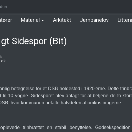
den
m Station
Hillerød Lokal Station
Hillerød Station
København Syd 
tører
Materiel
Arkitekt
Jernbanelov
Litter
igt Sidespor (Bit)
k
.dk
vanlig betegnelse for et DSB-holdested i 1920'erne. Dette tri
et til 10 vogne. Sidesporet blev anlagt for at betjene de to 
DSB, hvor kommunen betalte halvdelen af omkostningerne.
 oplevede trinbrættet en stabil benyttelse. Godsekspeditio