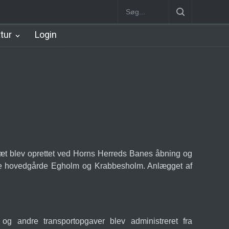
Station
Nørrebro B Station [1886-1930]
Nørrebro A Station [1886
atur
Login
nbræt blev oprettet ved Horns Herreds Banes åbning og
store hovedgårde Egholm og Krabbesholm. Anlægget af
n og andre transportopgaver blev administreret fra