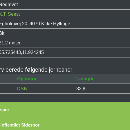
Nedrevet
K.T. Seest
Egholmvej 20, 4070 Kirke Hyllinge
Bit
21,2 meter
55.725443,11.924245
ervicerede følgende jernbaner
Operatør
Længde
DSB
83,8
espor
 offentligt Sidespor