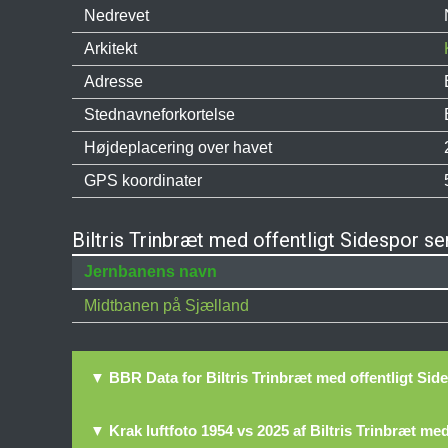
Nedrevet
Arkitekt
Adresse
Stednavneforkortelse
Højdeplacering over havet
GPS koordinater
Biltris Trinbræt med offentligt Sidespor s
Jernbanens navn
Midtbanen på Sjælland
▼ BBR Data for Biltris Trinbræt med offentligt Sid
▼ Krak luftfoto 1954 vs 2025 af Biltris Trinbræt med