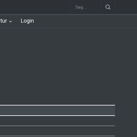
rt Station [1934-2002]
Nørreport Station
Vanløse Station [1898-1
atur
Login