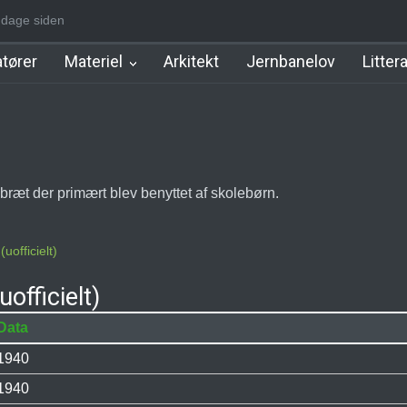
-1930]
4 dage siden
Nørrebro A Station [1886-1930]
Østerport Station
Nørrepo
tører
Materiel
Arkitekt
Jernbanelov
Litter
inbræt der primært blev benyttet af skolebørn.
uofficielt)
officielt)
Data
1940
1940