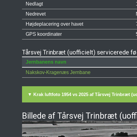
Nedlagt
Nedrevet
Højdeplacering over havet
GPS koordinater
Tårsvej Trinbræt (uofficielt) servicerede f
Jernbanens navn
Nakskov-Kragenæs Jernbane
▼ Krak luftfoto 1954 vs 2025 af Tårsvej Trinbræt (uof
Billede af Tårsvej Trinbræt (uoffi