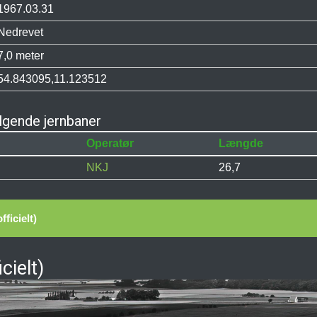
1967.03.31
Nedrevet
7,0 meter
54.843095,11.123512
ølgende jernbaner
Operatør
Længde
NKJ
26,7
ficielt)
cielt)