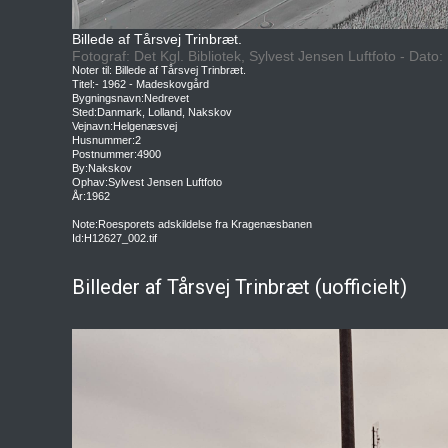
Billede af Tårsvej Trinbræt.
Fotograf: Det Kgl. Bibliotek, Sylvest Jensen Luftfoto - Dato
Noter til: Billede af Tårsvej Trinbræt.
Titel:- 1962 - Madeskovgård
Bygningsnavn:Nedrevet
Sted:Danmark, Lolland, Nakskov
Vejnavn:Helgenæsvej
Husnummer:2
Postnummer:4900
By:Nakskov
Ophav:Sylvest Jensen Luftfoto
År:1962
Note:Roesporets adskildelse fra Kragenæsbanen
Id:H12627_002.tif
Billeder af Tårsvej Trinbræt (uofficielt)