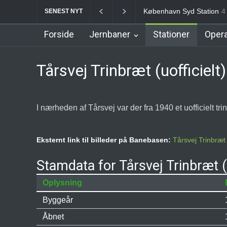
Nørrebro B Station [1886
SENEST NYT
Forside
Jernbaner
Stationer
Opera
Tårsvej Trinbræt (uofficielt)
I nærheden af Tårsvej var der fra 1940 et uofficielt tr
Eksternt link til billeder på Banebasen:
Tårsvej Trinbræt (
Stamdata for Tårsvej Trinbræt (u
Oplysning
Byggeår
Åbnet