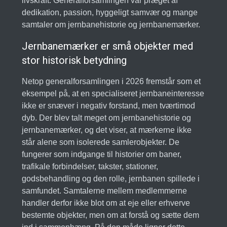
livskraft. Generalforsamlingen var præget af
dedikation, passion, hyggeligt samvær og mange
samtaler om jernbanehistorie og jernbanemærker.
Jernbanemærker er små objekter med
stor historisk betydning
Netop generalforsamlingen i 2026 fremstår som et
eksempel på, at en specialiseret jernbaneinteresse
ikke er snæver i negativ forstand, men tværtimod
dyb. Der blev talt meget om jernbanehistorie og
jernbanemærker, og det viser, at mærkerne ikke
står alene som isolerede samlerobjekter. De
fungerer som indgange til historier om baner,
trafikale forbindelser, takster, stationer,
godsbehandling og den rolle, jernbanen spillede i
samfundet. Samtalerne mellem medlemmerne
handler derfor ikke blot om at eje eller erhverve
bestemte objekter, men om at forstå og sætte dem