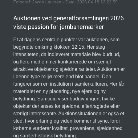
Fotograf: Jacob Laursen - Dato: 2026.04.18 12:22:59
Auktionen ved generalforsamlingen 2026
viste passion for jernbanemærker
Et af dagens centrale punkter var auktionen, som
begyndte omkring klokken 12:15. Her steg
intensiteten, da indleveret materiale blev budt ud,
og flere medlemmer konkurrerede om særligt
attraktive objekter og sjældne rariteter. Auktionen er
i denne type miljø mere end blot handel. Den
fungerer som en institution i samlerkulturen. Her får
materialet en ny placering, nye ejere og ny
betydning. Samtidig viser budgivningen, hvilke
objekter der anses for sjældne, eftertragtede eller
særligt interessante. Auktionssituationen er også et
sted, hvor erfaring og viden kommer til syne, fordi
køberne vurderer kvalitet, proveniens, sjældenhed
og samlerhistorisk betydning.