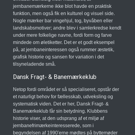
jernbanemærkerne ikke blot havde en praktisk
funktion, men også fik en kulturel og visuel side.
Nogle mærker bar vingehjul, tog, byvåben eller
landskabsmotiver; andre blev i samlerkredse kendt
under mere folkelige navne, fordi form og farve
mindede om øletiketter. Det er et godt eksempel
på, at jernbaneinteressen også rummer æstetik,
grafisk historie og sansen for variation i det
tilsyneladende små.
Dansk Fragt- & Banemærkeklub
Netop fordi området er så specialiseret, opstår der
et naturligt behov for fællesskab, udveksling og
systematisk viden. Det er her, Dansk Fragt- &
Banemærkeklub får sin betydning. Klubbens
historie viser, at den udsprang af et miljø af
jernbanefrimærkeinteresserede, som i
begyndelsen af 1990'erne mødtes på byttemøder