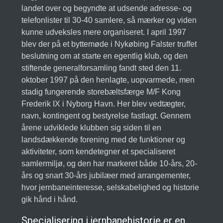
landet over og begyndte at udsende adresse- og
telefonlister til 30-40 samlere, så mærker og viden
kunne udveksles mere organiseret. I april 1997
blev der på et byttemøde i Nykøbing Falster truffet
beslutning om at starte en egentlig klub, og den
stiftende generalforsamling fandt sted den 11.
oktober 1997 på den henlagte, uopvarmede, men
stadig fungerende storebæltsfærge M/F Kong
Frederik IX i Nyborg Havn. Her blev vedtægter,
navn, kontingent og bestyrelse fastlagt. Gennem
årene udviklede klubben sig siden til en
landsdækkende forening med de funktioner og
aktiviteter, som kendetegner et specialiseret
samlermiljø, og den har markeret både 10-års, 20-
års og snart 30-års jubilæer med arrangementer,
hvor jernbaneinteresse, selskabelighed og historie
gik hånd i hånd.
Specialisering i jernbanehistorie er en