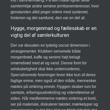
ind i sammenhæng. På den måde ligner dette
samlermiljø andre seriøse jernbaneinteresser, hvor
genstanden altid peger videre mod systemet,
historien og det samfund, den var en del af.
Hygge, morgenmad og fællesskab er en
vigtig del af samlerkulturen
Der var desuden en tydelig social dimension i
arrangementet. Klubben serverede både
morgenbrød, kaffe og senere højt belagt
smørrebrød med øl og vand. Denne form for
selskabelighed skal ikke undervurderes.
Specialiserede foreninger lever ikke kun af deres
faglige emne, men også af den måde, mennesker
mødes på omkring emnet. Hyggen skaber rum for
samtale, erfaringsudveksling og videreførelse af
viden. Når medlemmerne mødes omkring et bord,
ser på materiale, diskuterer takster, mærketyper og