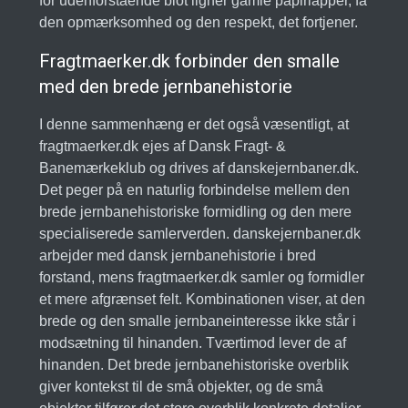
for udenforstående blot ligner gamle papirlapper, få
den opmærksomhed og den respekt, det fortjener.
Fragtmaerker.dk forbinder den smalle
med den brede jernbanehistorie
I denne sammenhæng er det også væsentligt, at
fragtmaerker.dk ejes af Dansk Fragt- &
Banemærkeklub og drives af danskejernbaner.dk.
Det peger på en naturlig forbindelse mellem den
brede jernbanehistoriske formidling og den mere
specialiserede samlerverden. danskejernbaner.dk
arbejder med dansk jernbanehistorie i bred
forstand, mens fragtmaerker.dk samler og formidler
et mere afgrænset felt. Kombinationen viser, at den
brede og den smalle jernbaneinteresse ikke står i
modsætning til hinanden. Tværtimod lever de af
hinanden. Det brede jernbanehistoriske overblik
giver kontekst til de små objekter, og de små