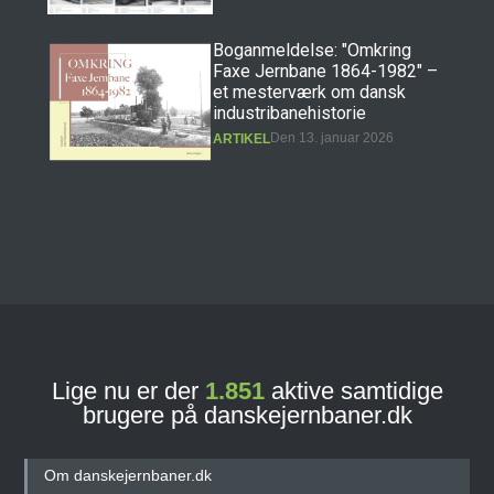
Boganmeldelse: "Omkring
Faxe Jernbane 1864-1982" –
et mesterværk om dansk
industribanehistorie
Den 13. januar 2026
ARTIKEL
Boganmeldelse: "Erindringer
fra Præstøbanen" – et
hovedværk i dansk
jernbanehistorie
Den 11. december 2025
ARTIKEL
Lige nu er der
1.851
aktive samtidige
brugere på danskejernbaner.dk
Banebasen: Det nye digitale
jernbane- og
sporvejshistoriske arkiv!
Om danskejernbaner.dk
Den 27. september 2025
ARTIKEL