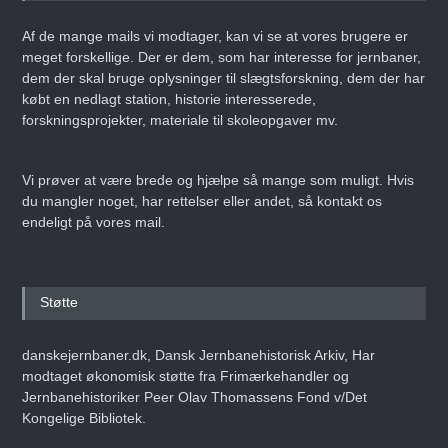
Af de mange mails vi modtager, kan vi se at vores brugere er
meget forskellige. Der er dem, som har interesse for jernbaner,
dem der skal bruge oplysninger til slægtsforskning, dem der har
købt en nedlagt station, historie interesserede,
Danmarks Jernbanemuseum
forskningsprojekter, materiale til skoleopgaver mv.
fejrer 50-års jubilæum med
storstilet
weekendarrangement
Vi prøver at være brede og hjælpe så mange som muligt. Hvis
Den 14. juni 2025
ARTIKEL
du mangler noget, har rettelser eller andet, så kontakt os
endeligt på vores mail.
Erling Nederland –
Infografiens Mester
Støtte
Den 8. maj 2025
ARTIKEL
danskejernbaner.dk, Dansk Jernbanehistorisk Arkiv, Har
modtaget økonomisk støtte fra Frimærkehandler og
Jernbanehistoriker Peer Olav Thomassens Fond v/Det
Kongelige Bibliotek.