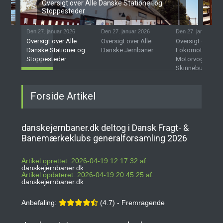
Oversigt over Alle Danske Stationer og
Stoppesteder
Den 27. januar 2026
Den 27. januar 2026
Den 27. januar 202
Oversigt over Alle
Oversigt over Alle
Oversigt over D
Danske Stationer og
Danske Jernbaner
Lokomotiver,
Stoppesteder
Motorvogne og
Skinnebusser
Forside Artikel
danskejernbaner.dk deltog i Dansk Fragt- &
Banemærkeklubs generalforsamling 2026
Artikel oprettet: 2026-04-19 12:17:32 af:
danskejernbaner.dk
Artikel opdateret: 2026-04-19 20:45:25 af:
danskejernbaner.dk
Anbefaling:
(4.7) - Fremragende