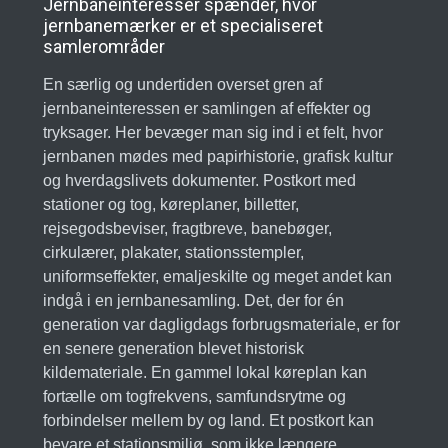
Jernbaneinteresser spænder, hvor
jernbanemærker er et specialiseret
samlerområder
En særlig og undertiden overset gren af
jernbaneinteressen er samlingen af effekter og
tryksager. Her bevæger man sig ind i et felt, hvor
jernbanen mødes med papirhistorie, grafisk kultur
og hverdagslivets dokumenter. Postkort med
stationer og tog, køreplaner, billetter,
rejsegodsbeviser, fragtbreve, banebøger,
cirkulærer, plakater, stationsstempler,
uniformseffekter, emaljeskilte og meget andet kan
indgå i en jernbanesamling. Det, der for én
generation var dagligdags forbrugsmateriale, er for
en senere generation blevet historisk
kildemateriale. En gammel lokal køreplan kan
fortælle om togfrekvens, samfundsrytme og
forbindelser mellem by og land. Et postkort kan
bevare et stationsmiljø, som ikke længere