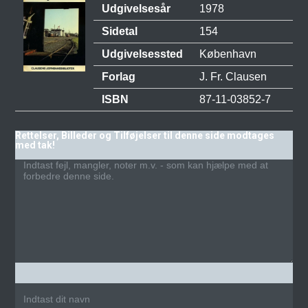
Udgivelsesår
1978
Sidetal
154
Udgivelsessted
København
Forlag
J. Fr. Clausen
ISBN
87-11-03852-7
Rettelser, Billeder og Tilføjelser til denne side modtages
med tak!