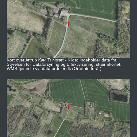
Kort over Attrup Kær Trinbræt - Kilde: Indeholder data fra
Styrelsen for Dataforsyning og Effektivisering, skærmkortet,
WMS-tjeneste via datafordeler.dk (Ortofoto forår)