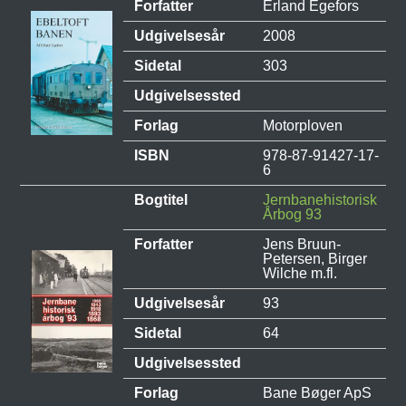
Forfatter
Erland Egefors
Udgivelsesår
2008
Sidetal
303
Udgivelsessted
Forlag
Motorploven
ISBN
978-87-91427-17-
6
Bogtitel
Jernbanehistorisk
Årbog 93
Forfatter
Jens Bruun-
Petersen, Birger
Wilche m.fl.
Udgivelsesår
93
Sidetal
64
Udgivelsessted
Forlag
Bane Bøger ApS