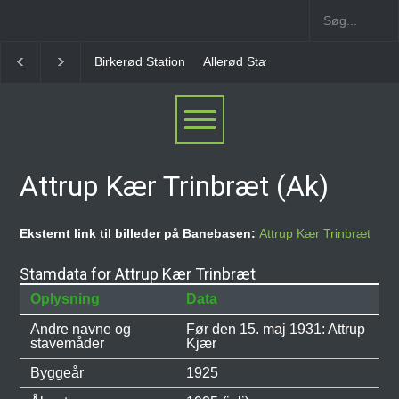
rkerød Station
Allerød Station
Favrholm Station
Hillerød Lokal 
Attrup Kær Trinbræt (Ak)
Eksternt link til billeder på Banebasen:
Attrup Kær Trinbræt
Stamdata for Attrup Kær Trinbræt
Oplysning
Data
Andre navne og
Før den 15. maj 1931: Attrup
stavemåder
Kjær
Byggeår
1925