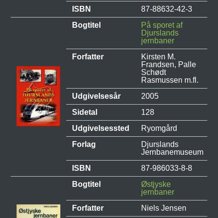
ISBN
87-88632-42-3
Bogtitel
På sporet af
Djurslands
jernbaner
Forfatter
Kirsten M.
Frandsen, Palle
Schødt
Rasmussen m.fl.
Udgivelsesår
2005
Sidetal
128
Udgivelsessted
Ryomgård
Forlag
Djurslands
Jernbanemuseum
ISBN
87-986033-8-8
Bogtitel
Østjyske
jernbaner
Forfatter
Niels Jensen