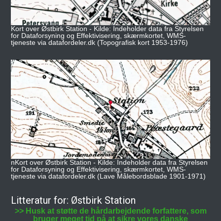
Kort over Østbirk Station - Kilde: Indeholder data fra Styrelsen
for Dataforsyning og Effektivisering, skærmkortet, WMS-
tjeneste via datafordeler.dk (Topografisk kort 1953-1976)
nKort over Østbirk Station - Kilde: Indeholder data fra Styrelsen
for Dataforsyning og Effektivisering, skærmkortet, WMS-
tjeneste via datafordeler.dk (Lave Målebordsblade 1901-1971)
Litteratur for: Østbirk Station
>> Husk at støtte de hårdarbejdende forfattere, som
bruger meget tid på at sikre vores danske