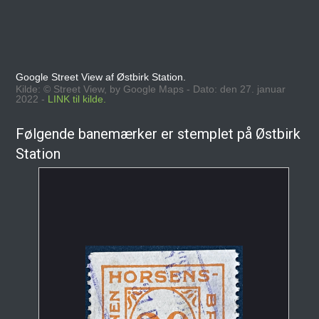
Google Street View af Østbirk Station.
Kilde: © Street View, by Google Maps - Dato: den 27. januar
2022 -
LINK til kilde.
Følgende banemærker er stemplet på Østbirk
Station