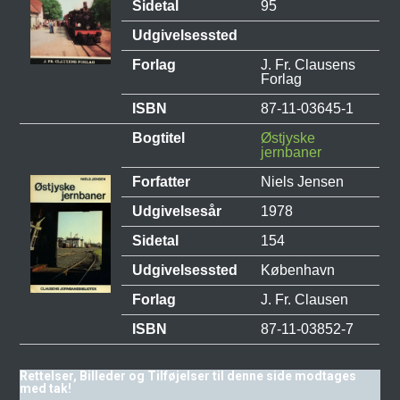
Sidetal
95
Udgivelsessted
Forlag
J. Fr. Clausens
Forlag
ISBN
87-11-03645-1
Bogtitel
Østjyske
jernbaner
Forfatter
Niels Jensen
Udgivelsesår
1978
Sidetal
154
Udgivelsessted
København
Forlag
J. Fr. Clausen
ISBN
87-11-03852-7
Rettelser, Billeder og Tilføjelser til denne side modtages
med tak!