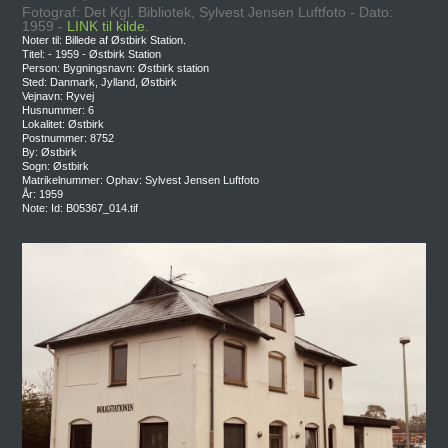
Fotograf: Det Kgl. Bibliotek, Sylvest Jensen Luftfoto - Dato:
1959 -
LINK til kilde.
Noter til: Billede af Østbirk Station.
Titel: - 1959 - Østbirk Station
Person: Bygningsnavn: Østbirk station
Sted: Danmark, Jylland, Østbirk
Vejnavn: Ryvej
Husnummer: 6
Lokalitet: Østbirk
Postnummer: 8752
By: Østbirk
Sogn: Østbirk
Matrikelnummer: Ophav: Sylvest Jensen Luftfoto
År: 1959
Note: Id: B05367_014.tif