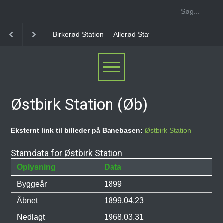
Allerød Station
Favrholm Station
Hillerød Lokal S
Østbirk Station (Øb)
Eksternt link til billeder på Banebasen:
Østbirk Station
Stamdata for Østbirk Station
Oplysning
Data
Byggeår
1899
Åbnet
1899.04.23
Nedlagt
1968.03.31