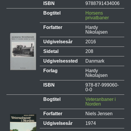
ISBN
9788791434006
Bogtitel
Horsens
privatbaner
Forfatter
Hardy
Nikolajsen
Udgivelsesår
2016
Sidetal
208
Udgivelsessted
Danmark
Forlag
Hardy
Nikolajsen
ISBN
978-87-999060-
0-0
Bogtitel
Veteranbaner i
Norden
Forfatter
Niels Jensen
Udgivelsesår
1974