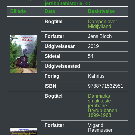
jernbanehistorie. <<
Billede
Data
Beskrivelse
Bogtitel
Dampen over
Midtjylland
Forfatter
Jens Bloch
Udgivelsesår
2019
Sidetal
54
Udgivelsessted
Forlag
Kahrius
ISBN
9788771532951
Bogtitel
Danmarks
smukkeste
jernbane.
Bryrup-banen
1899-1968
Forfatter
Vigand
Rasmussen