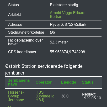
Status
Eksisterer stadig
Arnold Viggo Eduard
Arkitekt
Bertram
Adresse
Ryvej 6, 8752 Østbirk
Stednavneforkortelse
Øb
Højdeplacering over
52,3 meter
havet
GPS koordinater
55.968874,9.748208
Østbirk Station servicerede følgende
jernbaner
Jernbanens
Operatør
Længde
Status
navn
Horsens-
HBS
Nedlagt:
Bryrup
(Oprindelig:
38,0
1929.05.10
Jernbane
HBJ)