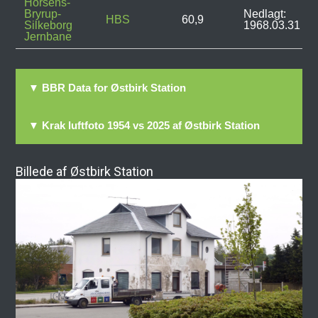
Horsens-
Bryrup-
Nedlagt:
HBS
60,9
Silkeborg
1968.03.31
Jernbane
▼ BBR Data for Østbirk Station
▼ Krak luftfoto 1954 vs 2025 af Østbirk Station
Billede af Østbirk Station