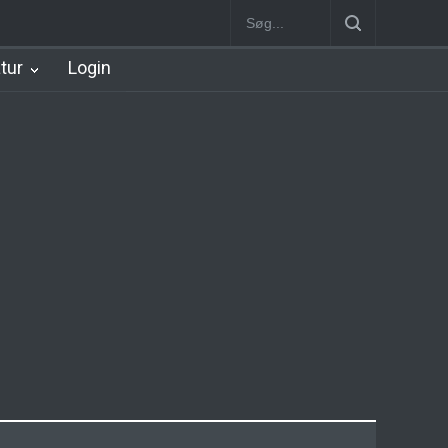
Station
Nørrebro B Station [1886-1930]
Nørrebro A Station [1886
atur
Login