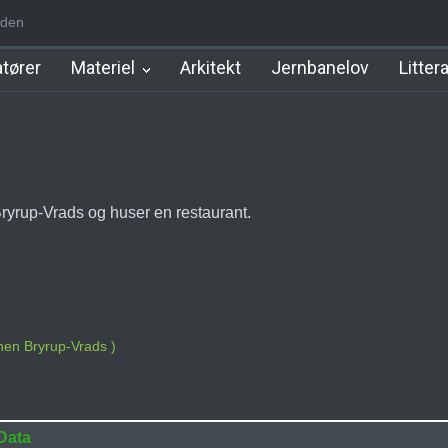
den
m Station
Hillerød Lokal Station
Hillerød Station
København Syd 
tører
Materiel
Arkitekt
Jernbanelov
Litter
Bryrup-Vrads og huser en restaurant.
nen Bryrup-Vrads )
Data