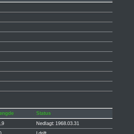
ængde
Status
,9
Nedlagt: 1968.03.31
0
I drift