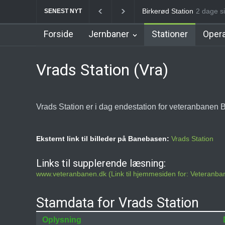
Allerød Station
2 dage si
Favrhol
SENEST NYT
Forside
Jernbaner
Stationer
Opera
Vrads Station (Vra)
Vrads Station er i dag endestation for veteranbanen 
Eksternt link til billeder på Banebasen:
Vrads Station
Links til supplerende læsning:
www.veteranbanen.dk (Link til hjemmesiden for: Veteranba
Stamdata for Vrads Station
Oplysning