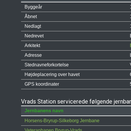
Byggeår
Åbnet
Nedlagt
Nedrevet
Arkitekt
Adresse
Stednavneforkortelse
Højdeplacering over havet
GPS koordinater
Vrads Station servicerede følgende jernba
Jernbanens navn
Horsens-Bryrup-Silkeborg Jernbane
Veteranbanen Bryrup-Vrads