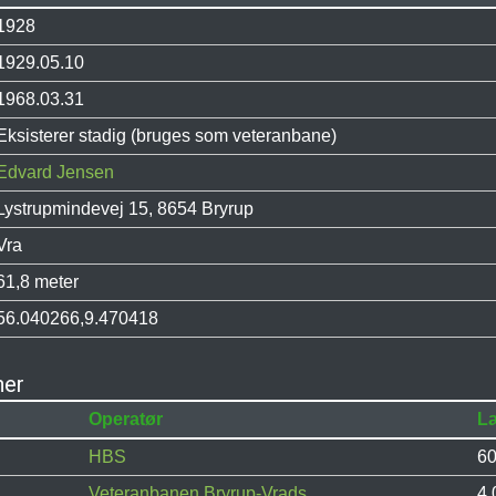
1928
1929.05.10
1968.03.31
Eksisterer stadig (bruges som veteranbane)
Edvard Jensen
Lystrupmindevej 15, 8654 Bryrup
Vra
61,8 meter
56.040266,9.470418
ner
Operatør
L
HBS
60
Veteranbanen Bryrup-Vrads
4,