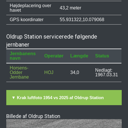
Højdeplacering over
43,2 meter
havet
GPS koordinater
55.931322,10.079068
Oldrup Station servicerede følgende
jernbaner
Jernbanens
Operatør
Længde
Status
navn
Horsens-
Nedlagt:
Odder
HOJ
34,0
1967.03.31
Jernbane
▼ Krak luftfoto 1954 vs 2025 af Oldrup Station
Billede af Oldrup Station