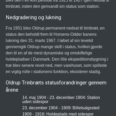
blev den i en kort periode fra 1925 til 1927 igen nedsat til
trinbræt, inden den genvandt sin status som station.
Nedgradering og lukning
Fra 1951 blev Oldrup permanent nedsat til trinbræt, en
status den beholdt frem til Horsens-Odder banens
lukning den 31. marts 1967. I løbet af sin levetid
gennemgik Oldrup mange skift i status, hvilket gjorde
den til en af de mest dynamiske og omskiftelige
holdepladser i Danmark. Den lille ekspeditionsbygning i
træ blev senere revet ned, men varehuset, som spillede
en vigtig rolle i stationens funktion, eksisterer stadig.
Oldrup Trinbræts statusforandringer gennem
årene
14. maj 1904 - 23. december 1904: Station
uden sidespor
23. december 1904 - 1909: Billetsalgssted
1909 - 1916: Holdeplads med sidespor