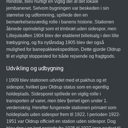
mindste, blev hurtigt en vigtig del af det lokale
jernbanenet. Selvom bygningen var beskeden i sin
størrelse og udformning, spillede den en
bemærkelsesværdig rolle i banens historie. Stationen
åbnede oprindeligt som et trinbræt uden sidespor, men
Lillejuleaften 1904 blev der etableret billetsalg i den lille
træbygning, og fra nytårsdag 1905 blev der også
mulighed for banepakkeekspedition. Dette gjorde Oldrup
til et vigtigt stoppested for både rejsende og fragtgods.
Udvikling og udbygning
I 1909 blev stationen udvidet med et pakhus og et
sidespor, hvilket gav Oldrup status som en egentlig
holdeplads. Sidesporet spillede en vigtig rolle i
transporten af varer, men blev fjernet igen under 1.
verdenskrig. Herefter fungerede stationen primært som
holdeplads uden sidespor frem til 1922. I perioden 1922-
1951 var Oldrup officielt en station uden sidespor. Dog