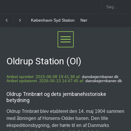
avn Syd Station
Nørrebro B Station [1886-1930]
Nørrebro A Stat
Oldrup Station (Ol)
Artikel oprettet: 2015-06-08 19:41:38 af:
danskejernbaner.dk
Artikel opdateret: 2026-06-13 14:47:45 af:
danskejernbaner.dk
Oldrup Trinbræt og dets jernbanehistoriske
betydning
Oldrup Trinbræt blev etableret den 14. maj 1904 sammen
med åbningen af Horsens-Odder banen. Den lille
ekspeditionsbygning, der hørte til en af Danmarks