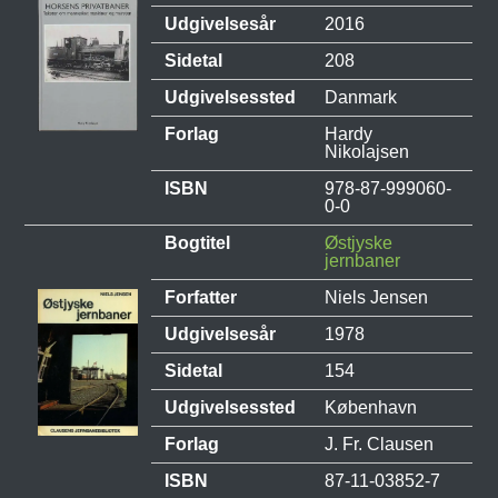
Udgivelsesår
2016
Sidetal
208
Udgivelsessted
Danmark
Forlag
Hardy
Nikolajsen
ISBN
978-87-999060-
0-0
Bogtitel
Østjyske
jernbaner
Forfatter
Niels Jensen
Udgivelsesår
1978
Sidetal
154
Udgivelsessted
København
Forlag
J. Fr. Clausen
ISBN
87-11-03852-7