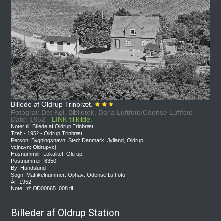
Billede af Oldrup Trinbræt.
Fotograf: Det Kgl. Bibliotek, Dana Luftfoto/Odense Luftfoto -
Dato: 1952 -
LINK til kilde.
Noter til: Billede af Oldrup Trinbræt.
Titel: - 1952 - Oldrup Trinbræt
Person: Bygningsnavn: Sted: Danmark, Jylland, Oldrup
Vejnavn: Oldrupvej
Husnummer: Lokalitet: Oldrup
Postnummer: 8350
By: Hundslund
Sogn: Matrikelnummer: Ophav: Odense Luftfoto
År: 1952
Note: Id: OD00865_008.tif
Billeder af Oldrup Station