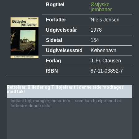
Bogtitel
Østjyske
jernbaner
Forfatter
Niels Jensen
Udgivelsesår
1978
Sidetal
154
Udgivelsessted
København
Forlag
J. Fr. Clausen
ISBN
87-11-03852-7
Rettelser, Billeder og Tilføjelser til denne side modtages
med tak!