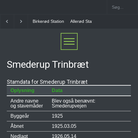
Birkerød Station
Allerød Station
Favrholm Station
Smederup Trinbræt
Stamdata for Smederup Trinbræt
Oplysning
Data
Andre navne
Blev også benævnt:
og stavemåder
Smederupvejen
Byggeår
1925
Åbnet
1925.03.05
Nedlagt
1926.05.14