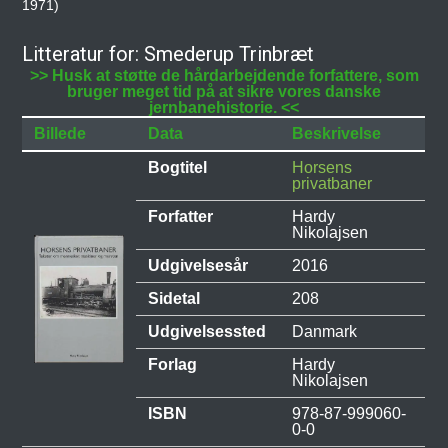
1971)
Litteratur for: Smederup Trinbræt
>> Husk at støtte de hårdarbejdende forfattere, som
bruger meget tid på at sikre vores danske
jernbanehistorie. <<
Billede
Data
Beskrivelse
Bogtitel
Horsens
privatbaner
Forfatter
Hardy
Nikolajsen
Udgivelsesår
2016
Sidetal
208
Udgivelsessted
Danmark
Forlag
Hardy
Nikolajsen
ISBN
978-87-999060-
0-0