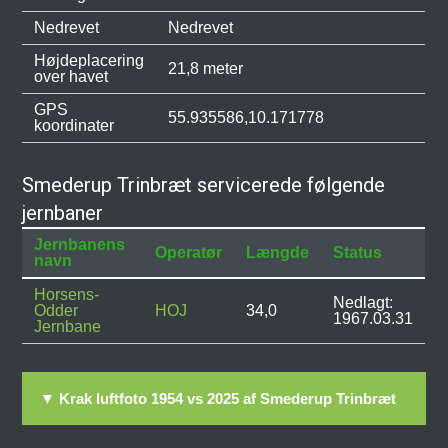
Nedrevet
Nedrevet
Højdeplacering
21,8 meter
over havet
GPS
55.935586,10.171778
koordinater
Smederup Trinbræt servicerede følgende
jernbaner
Jernbanens
Operatør
Længde
Status
navn
Horsens-
Nedlagt:
Odder
HOJ
34,0
1967.03.31
Jernbane
▼ Krak luftfoto 1954 vs 2025 af Smederup Trinbræt