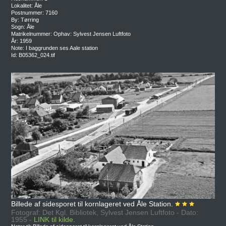
Lokalitet: Åle
Postnummer: 7160
By: Tørring
Sogn: Åle
Matrikelnummer: Ophav: Sylvest Jensen Luftfoto
År: 1959
Note: I baggrunden ses Aale station
Id: B05362_024.tif
Billede af sidesporet til kornlageret ved Åle Station.
Fotograf: Det Kgl. Bibliotek, Sylvest Jensen Luftfoto - Dato:
1955 -
LINK til kilde.