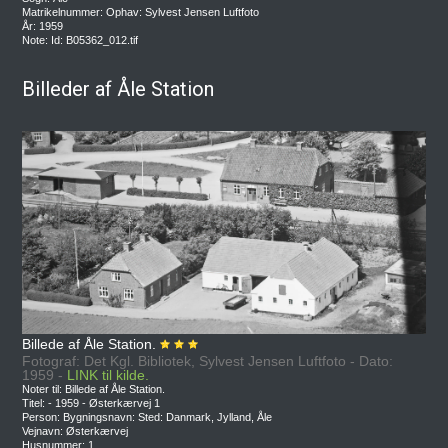
Matrikelnummer: Ophav: Sylvest Jensen Luftfoto
År: 1959
Note: Id: B05362_012.tif
Billeder af Åle Station
Billede af Åle Station.
Fotograf: Det Kgl. Bibliotek, Sylvest Jensen Luftfoto - Dato:
1959 -
LINK til kilde.
Noter til: Billede af Åle Station.
Titel: - 1959 - Østerkærvej 1
Person: Bygningsnavn: Sted: Danmark, Jylland, Åle
Vejnavn: Østerkærvej
Husnummer: 1