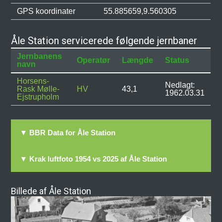
GPS koordinater
55.885659,9.560305
Åle Station servicerede følgende jernbaner
Jernbanens
Operatør
Længde
Status
navn
Horsens-
Nedlagt:
Rask Mølle-
HV
43,1
1962.03.31
Ejstrupholm
▼ BBR Data for Åle Station
▼ Krak luftfoto 1954 vs 2025 af Åle Station
Billede af Åle Station