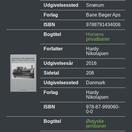
Udgivelsessted
Smørum
Forlag
Bane Bøger Aps
ISBN
9788791434006
Bogtitel
Horsens
privatbaner
Forfatter
Hardy
Nikolajsen
Udgivelsesår
2016
Sidetal
208
Udgivelsessted
Danmark
Forlag
Hardy
Nikolajsen
ISBN
978-87-999060-
0-0
Bogtitel
Østjyske
jernbaner