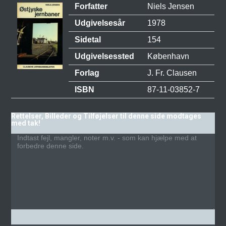
Forfatter
Niels Jensen
Udgivelsesår
1978
Sidetal
154
Udgivelsessted
København
Forlag
J. Fr. Clausen
ISBN
87-11-03852-7
Rettelser, Billeder og Tilføjelser til denne side modtages
med tak!