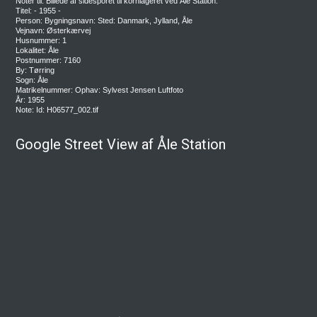
Noter til: Billede af sidesporet til kornlageret ved Åle Station.
Titel: - 1955 -
Person: Bygningsnavn: Sted: Danmark, Jylland, Åle
Vejnavn: Østerkærvej
Husnummer: 1
Lokalitet: Åle
Postnummer: 7160
By: Tørring
Sogn: Åle
Matrikelnummer: Ophav: Sylvest Jensen Luftfoto
År: 1955
Note: Id: H06577_002.tif
Google Street View af Åle Station