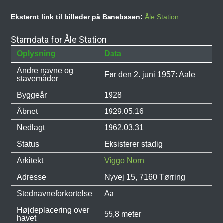
Eksternt link til billeder på Banebasen:
Åle Station
Stamdata for Åle Station
Oplysning
Data
Andre navne og
Før den 2. juni 1957: Aale
stavemåder
Byggeår
1928
Åbnet
1929.05.16
Nedlagt
1962.03.31
Status
Eksisterer stadig
Arkitekt
Viggo Norn
Adresse
Nyvej 15, 7160 Tørring
Stednavneforkortelse
Aa
Højdeplacering over
55,8 meter
havet