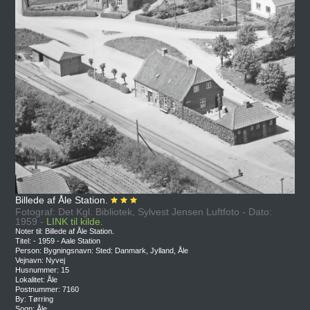
Billede af Åle Station.
Fotograf: Det Kgl. Bibliotek, Sylvest Jensen Luftfoto - Dato:
1959 -
LINK til kilde.
Noter til: Billede af Åle Station.
Titel: - 1959 - Aale Station
Person: Bygningsnavn: Sted: Danmark, Jylland, Åle
Vejnavn: Nyvej
Husnummer: 15
Lokalitet: Åle
Postnummer: 7160
By: Tørring
Sogn: Åle