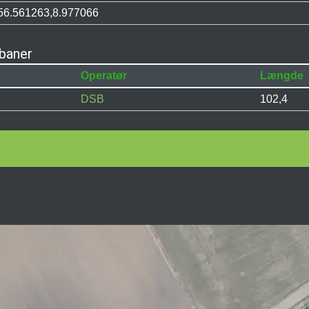
56.561263,8.977066
nbaner
Operatør
Længde
DSB
102,4