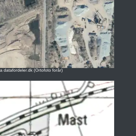
a datafordeler.dk (Ortofoto forår)