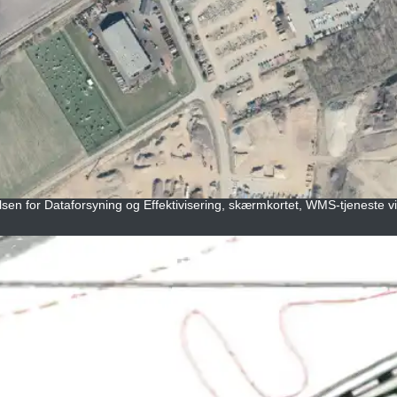
lsen for Dataforsyning og Effektivisering, skærmkortet, WMS-tjeneste vi