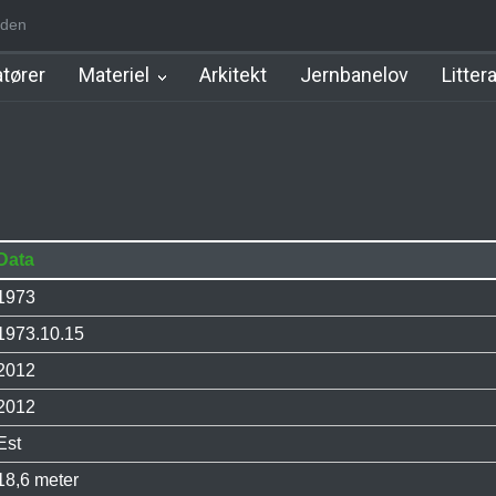
den
m Station
Hillerød Lokal Station
Hillerød Station
København Syd 
tører
Materiel
Arkitekt
Jernbanelov
Litter
Data
1973
1973.10.15
2012
2012
Est
18,6 meter