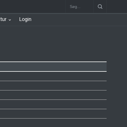
Station
Nørrebro B Station [1886-1930]
Nørrebro A Station [1886
atur
Login