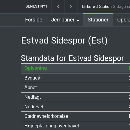
Allerød Station
2 dage si
Favrhol
SENEST NYT
Forside
Jernbaner
Stationer
Opera
Estvad Sidespor (Est)
Stamdata for Estvad Sidespor
Oplysning
Byggeår
Åbnet
Nedlagt
Nedrevet
Stednavneforkortelse
Højdeplacering over havet