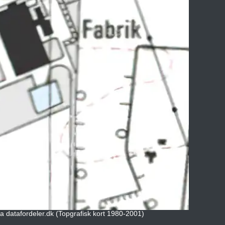
ia datafordeler.dk (Topgrafisk kort 1980-2001)