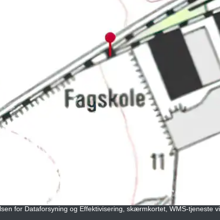
elsen for Dataforsyning og Effektivisering, skærmkortet, WMS-tjeneste v