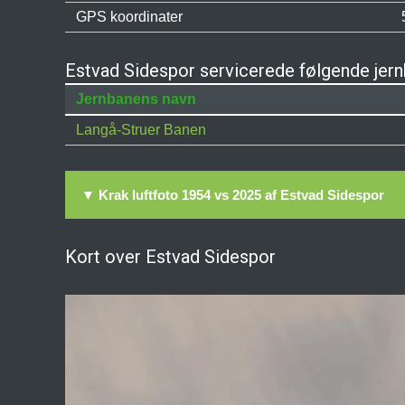
GPS koordinater
Estvad Sidespor servicerede følgende jer
Jernbanens navn
Langå-Struer Banen
▼ Krak luftfoto 1954 vs 2025 af Estvad Sidespor
Kort over Estvad Sidespor