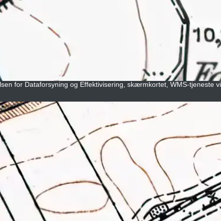
elsen for Dataforsyning og Effektivisering, skærmkortet, WMS-tjeneste v