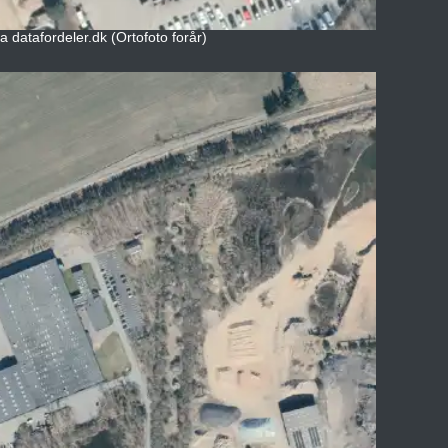
a datafordeler.dk (Ortofoto forår)