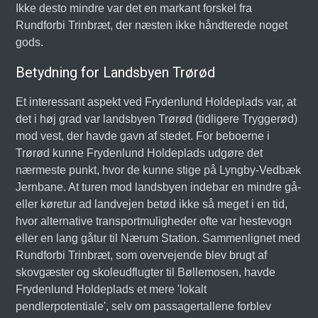
Ikke desto mindre var det en markant forskel fra
Rundforbi Trinbræt, der næsten ikke håndterede noget
gods.
Betydning for Landsbyen Trørød
Et interessant aspekt ved Frydenlund Holdeplads var, at
det i høj grad var landsbyen Trørød (tidligere Tryggerød)
mod vest, der havde gavn af stedet. For beboerne i
Trørød kunne Frydenlund Holdeplads udgøre det
nærmeste punkt, hvor de kunne stige på Lyngby-Vedbæk
Jernbane. At turen mod landsbyen indebar en mindre gå-
eller køretur ad landvejen betød ikke så meget i en tid,
hvor alternative transportmuligheder ofte var hestevogn
eller en lang gåtur til Nærum Station. Sammenlignet med
Rundforbi Trinbræt, som overvejende blev brugt af
skovgæster og skoleudflugter til Bøllemosen, havde
Frydenlund Holdeplads et mere 'lokalt
pendlerpotentiale', selv om passagertallene forblev