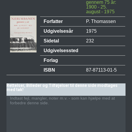
gennem 75 år:
1900 - 25.
august - 1975
Forfatter
P. Thomassen
Udgivelsesår
1975
Sidetal
232
Udgivelsessted
Forlag
ISBN
87-87113-01-5
Rettelser, Billeder og Tilføjelser til denne side modtages
med tak!