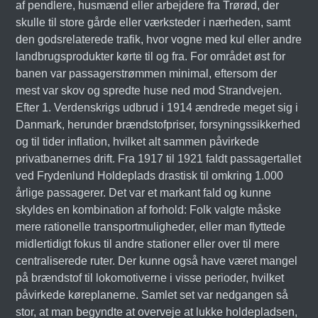
af pendlere, husmænd eller arbejdere fra Trørød, der
skulle til store gårde eller værksteder i nærheden, samt
den godsrelaterede trafik, hvor vogne med kul eller andre
landbrugsprodukter kørte til og fra. For området øst for
banen var passagerstrømmen minimal, eftersom der
mest var skov og spredte huse ned mod Strandvejen.
Efter 1. Verdenskrigs udbrud i 1914 ændrede meget sig i
Danmark, herunder brændstofpriser, forsyningssikkerhed
og til tider inflation, hvilket alt sammen påvirkede
privatbanernes drift. Fra 1917 til 1921 faldt passagertallet
ved Frydenlund Holdeplads drastisk til omkring 1.000
årlige passagerer. Det var et markant fald og kunne
skyldes en kombination af forhold: Folk valgte måske
mere rationelle transportmuligheder, eller man flyttede
midlertidigt fokus til andre stationer eller over til mere
centraliserede ruter. Der kunne også have været mangel
på brændstof til lokomotiverne i visse perioder, hvilket
påvirkede køreplanerne. Samlet set var nedgangen så
stor, at man begyndte at overveje at lukke holdepladsen,