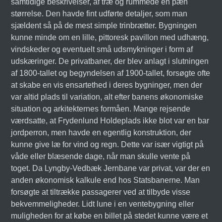
samtidige beskrivelser, af træ og rummede en pæn
størrelse. Den havde fint udførte detaljer, som man
sjældent så på de mest simple trinbrætter. Bygningen
kunne minde om en lille, pittoresk pavillon med udhæng,
vindskeder og eventuelt små udsmykninger i form af
udskæringer. De privatbaner, der blev anlagt i slutningen
af 1800-tallet og begyndelsen af 1900-tallet, forsøgte ofte
at skabe en vis ensartethed i deres bygninger, men der
var altid plads til variation, alt efter banens økonomiske
situation og arkitekternes formåen. Mange rejsende
værdsatte, at Frydenlund Holdeplads ikke blot var en bar
jordperron, men havde en egentlig konstruktion, der
kunne give læ for vind og regn. Dette var især vigtigt på
våde eller blæsende dage, når man skulle vente på
toget. Da Lyngby-Vedbæk Jernbane var privat, var der en
anden økonomisk kalkule end hos Statsbanerne. Man
forsøgte at tiltrække passagerer ved at tilbyde visse
bekvemmeligheder. Lidt lune i en ventebygning eller
muligheden for at købe en billet på stedet kunne være et