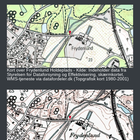
Kort over Frydenlund Holdeplads - Kilde: Indeholder data fra
Styrelsen for Dataforsyning og Effektivisering, skærmkortet,
WMS-tjeneste via datafordeler.dk (Topgrafisk kort 1980-2001)