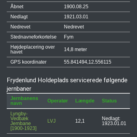
Åbnet
1900.08.25
Nedlagt
1921.03.01
Nedrevet
Nedrevet
Stednavneforkortelse
Fym
Højdeplacering over
14,8 meter
havet
GPS koordinater
55.841494,12.556115
Frydenlund Holdeplads servicerede følgende
jernbaner
Jernbanens
Operatør
Længde
Status
navn
Lyngby-
Vedbæk
Nedlagt:
LVJ
12,1
Jernbane
1923.01.01
[1900-1923]