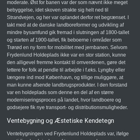
moderate. Øst for banen var der som nævnt ikke meget
bebyggelse, idet skoven strakte sig helt ned til
Strandvejen, og her var oplandet derfor ret begrænset. I
takt med at de danske landboreformer og udvikling af
mindre bysamfund gik fremad i slutningen af 1800-tallet
og starten af 1900-tallet, fik beboerne i områder som
Trørød en ny form for mobilitet med jernbanen. Selvom
Frydenlund Holdeplads ikke var en stor station, kunne
den alligevel fremme kontakt til omverdenen, gøre det
lettere for folk at pendle til arbejde i f.eks. Lyngby eller
længere ind mod København, og tillige muliggøre, at
man kunne afsende landbrugsprodukter. I den forstand
var en holdeplads som denne en del af en større
moderniseringsproces på landet, hvor landboere og
godsejere fik nye transport- og distributionsmuligheder.
Ventebygning og Æstetiske Kendetegn
Ventebygningen ved Frydenlund Holdeplads var, ifølge