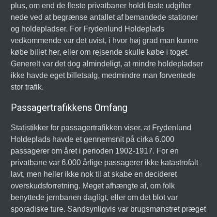
plus, om end de fleste privatbaner holdt faste udgifter
nede ved at begrænse antallet af bemandede stationer
og holdepladser. For Frydenlund Holdeplads
vedkommende var det uvist, i hvor høj grad man kunne
købe billet her, eller om rejsende skulle købe i toget.
Generelt var det dog almindeligt, at mindre holdepladser
ikke havde eget billetsalg, medmindre man forventede
stor trafik.
Passagertrafikkens Omfang
Statistikker for passagertrafikken viser, at Frydenlund
Holdeplads havde et gennemsnit på cirka 6.000
passagerer om året i perioden 1902-1917. For en
privatbane var 6.000 årlige passagerer ikke katastrofalt
lavt, men heller ikke nok til at skabe en decideret
overskudsforretning. Meget afhængte af, om folk
benyttede jernbanen dagligt, eller om det blot var
sporadiske ture. Sandsynligvis var brugsmønstret præget