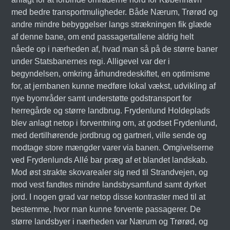
med bedre transportmuligheder. Både Nærum, Trørød og
andre mindre bebyggelser langs strækningen fik glæde
af denne bane, om end passagertallene aldrig helt
nåede op i nærheden af, hvad man så på de større baner
under Statsbanernes regi. Alligevel var der i
begyndelsen, omkring århundredeskiftet, en optimisme
for, at jernbanen kunne medføre lokal vækst, udvikling af
nye byområder samt understøtte godstransport for
herregårde og større landbrug. Frydenlund Holdeplads
blev anlagt netop i forventning om, at godset Frydenlund,
med dertilhørende jordbrug og gartneri, ville sende og
modtage store mængder varer via banen. Omgivelserne
ved Frydenlunds Allé bar præg af et blandet landskab.
Mod øst strakte skovarealer sig ned til Strandvejen, og
mod vest fandtes mindre landsbysamfund samt dyrket
jord. I nogen grad var netop disse kontraster med til at
bestemme, hvor man kunne forvente passagerer. De
større landsbyer i nærheden var Nærum og Trørød, og