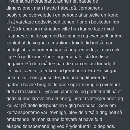
Frydenlund Holdeplads, aldrig helt nåede de
dimensioner, man havde håbet på. Jernbanens
bestyrelse overvejede i en periode at ansætte en 'kone'
til at varetage godsekspeditionen. For en beskeden løn
på 15 kroner om måneden ville hun kunne tage imod
fragtbreve, holde øje med læsningen og eventuelt udføre
kontrol af de vogne, der ankom. Imidlertid indså man
hurtigt, at transporterne var så begrænsede, at man nok
lige så godt kunne lade togpersonalet stå for disse
opgaver. På den måde sparede man en fast lønudgift.
Det var især kul, der kom ad jernbanen. Fra Helsingør
ankom kul, som godset Frydenlund og tilhørende
gartneri havde brug for til både opvarmning og eventuel
drift af maskineri. Dyreavl, planteavl og gartneridrift på et
gods kunne kræve en del energi, især i vinterperioder, og
kul var på dette tidspunkt en vigtig brændsel. Selv om
kultransporterne var jævnlige, blev de altså aldrig helt så
omfattende, at man kunne forsvare at have fuld
ekspeditionsbemanding ved Frydenlund Holdeplads.