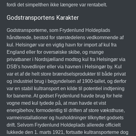
fordi det simpelthen ikke længere var rentabelt.
Godstransportens Karakter
Godstransporterne, som Frydenlund Holdeplads
håndterede, bestod for størstedelens vedkommende af
kul. Helsingør var en vigtig havn for import af kul fra
England eller for oversøiske skibe, og mange
privatbaner i Nordsjælland modtog kul fra Helsingør via
DSB's hovedlinjer eller via havnen i Helsingør by. Kul
var et af de helt store brændselsprodukter til både privat
og industriel brug i begyndelsen af 1900-tallet, og derfor
var en stabil kultransport en kilde til potentiel indtjening
for banerne. At godset Frydenlund havde brug for hele
vogne med kul tydede på, at man havde et vist
energibehov, formodentlig til driften af store væksthuse,
varmeinstallationer og husholdninger tilknyttet godsets
drift. Selvom Frydenlund Holdeplads allerede officielt
lukkede den 1. marts 1921, fortsatte kultransporterne dog