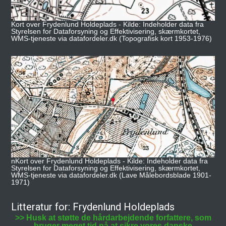
Kort over Frydenlund Holdeplads - Kilde: Indeholder data fra
Styrelsen for Dataforsyning og Effektivisering, skærmkortet,
WMS-tjeneste via datafordeler.dk (Topografisk kort 1953-1976)
nKort over Frydenlund Holdeplads - Kilde: Indeholder data fra
Styrelsen for Dataforsyning og Effektivisering, skærmkortet,
WMS-tjeneste via datafordeler.dk (Lave Målebordsblade 1901-
1971)
Litteratur for: Frydenlund Holdeplads
>> Husk at støtte de hårdarbejdende forfattere, som
bruger meget tid på at sikre vores danske