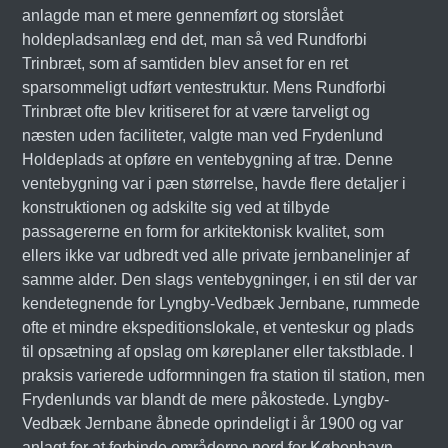
anlagde man et mere gennemført og storslået
holdepladsanlæg end det, man så ved Rundforbi
Trinbræt, som af samtiden blev anset for en ret
sparsommeligt udført ventestruktur. Mens Rundforbi
Trinbræt ofte blev kritiseret for at være tarveligt og
næsten uden faciliteter, valgte man ved Frydenlund
Holdeplads at opføre en ventebygning af træ. Denne
ventebygning var i pæn størrelse, havde flere detaljer i
konstruktionen og adskilte sig ved at tilbyde
passagererne en form for arkitektonisk kvalitet, som
ellers ikke var udbredt ved alle private jernbanelinjer af
samme alder. Den slags ventebygninger, i en stil der var
kendetegnende for Lyngby-Vedbæk Jernbane, rummede
ofte et mindre ekspeditionslokale, et venteskur og plads
til opsætning af opslag om køreplaner eller takstblade. I
praksis varierede udformningen fra station til station, men
Frydenlunds var blandt de mere påkostede. Lyngby-
Vedbæk Jernbane åbnede oprindeligt i år 1900 og var
anlagt for at forbinde områderne nord for København