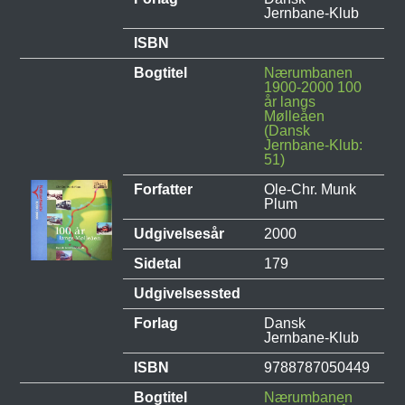
Jernbane-Klub
ISBN
Bogtitel
Nærumbanen
1900-2000 100
år langs
Mølleåen
(Dansk
Jernbane-Klub:
51)
Forfatter
Ole-Chr. Munk
Plum
Udgivelsesår
2000
Sidetal
179
Udgivelsessted
Forlag
Dansk
Jernbane-Klub
ISBN
9788787050449
Bogtitel
Nærumbanen