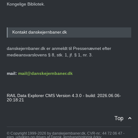
Kongelige Bibliotek.
Kontakt danskejernbaner.dk
danskejernbaner.dk er anmeldt til Pressenævnet efter
medieansvarslovens § 8, stk. 1, jf. § 1, nr. 3.
mail:
mail@danskejernbaner.dk
RAIL Data Explorer CMS Version 4.3.0 - build: 2026.06.06-
20:18:21
Top
© Copyright 1999-2026 by danskejernbaner.dk, CVR-nr.: 44 72 06 47 -
ejes, udvikles og drives af Dansk Jernbanehistorisk Arkiv