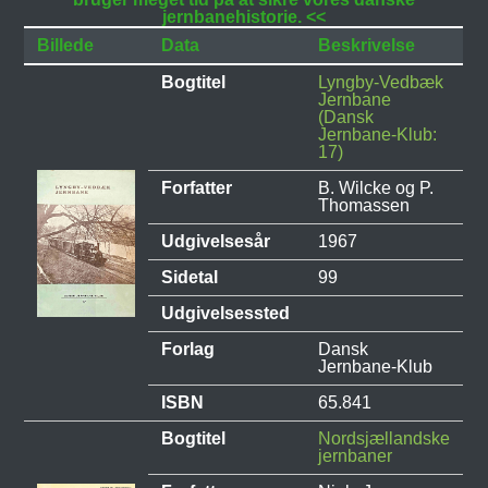
jernbanehistorie. <<
Billede
Data
Beskrivelse
Bogtitel
Lyngby-Vedbæk
Jernbane
(Dansk
Jernbane-Klub:
17)
Forfatter
B. Wilcke og P.
Thomassen
Udgivelsesår
1967
Sidetal
99
Udgivelsessted
Forlag
Dansk
Jernbane-Klub
ISBN
65.841
Bogtitel
Nordsjællandske
jernbaner