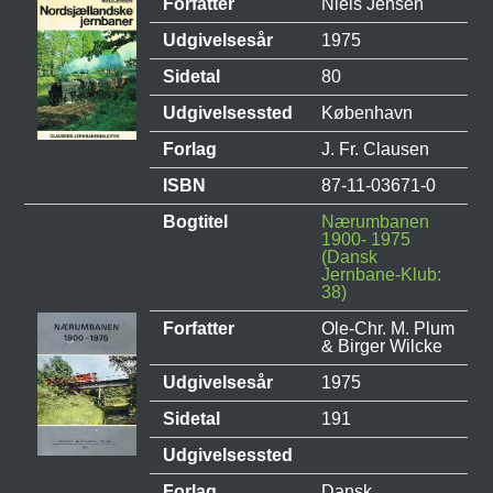
Forfatter
Niels Jensen
Udgivelsesår
1975
Sidetal
80
Udgivelsessted
København
Forlag
J. Fr. Clausen
ISBN
87-11-03671-0
Bogtitel
Nærumbanen
1900- 1975
(Dansk
Jernbane-Klub:
38)
Forfatter
Ole-Chr. M. Plum
& Birger Wilcke
Udgivelsesår
1975
Sidetal
191
Udgivelsessted
Forlag
Dansk