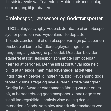
for sidstnævnte var Frydenlund Holdeplads mest oplagt
som adgang til jernbanen.
Omløbsspor, Læssespor og Godstransporter
I 1901 anlagde Lyngby-Vedbæk Jernbane et omløbsspor
syd for perronen ved Frydenlund Holdeplads.
Tilstedeværelsen af et omløbsspor var tegn på, at banen
ønskede at kunne håndtere togkrydsninger eller
rangering af godsvogne på stedet. Desuden blev der
etableret et kort læssespor, som endte i umiddelbar
nærhed af perronen. Denne infrastruktur var ikke helt
billig at anlægge, men man forventede, at det ville
indbringe en betydelig indtjening, fordi Frydenlund gods i
teorien kunne aftage og levere varer i større mængder.
Særligt i de første år efter banens åbning var der en tro
på, at herregårds- og godstransporter kunne udgøre en
stabil indtægtskilde. I praksis viste det sig dog, at
mængden af gods, som blev afsendt eller modtaget ved