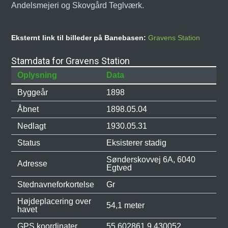
Andelsmejeri og Skovgård Teglværk.
Eksternt link til billeder på Banebasen:
Gravens Station
Stamdata for Gravens Station
Oplysning
Data
Byggeår
1898
Åbnet
1898.05.04
Nedlagt
1930.05.31
Status
Eksisterer stadig
Sønderskovvej 6A, 6040
Adresse
Egtved
Stednavneforkortelse
Gr
Højdeplacering over
54,1 meter
havet
GPS koordinater
55.602861,9.430052