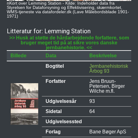
nKort over Lemming Station - Kilde: Indeholder data fra
Styrelsen for Dataforsyning og Effektivisering, skærmkortet,
WMS-tjeneste via datafordeler.dk (Lave Målebordsblade 1901-
1971)
Litteratur for: Lemming Station
>> Husk at støtte de hårdarbejdende forfattere, som
bruger meget tid på at sikre vores danske
jernbanehistorie. <<
Billede
Data
Beskrivelse
Bogtitel
Jernbanehistorisk
Årbog 93
Forfatter
Jens Bruun-
Petersen, Birger
Wilche m.fl.
Udgivelsesår
93
Sidetal
64
Udgivelsessted
Forlag
Bane Bøger ApS