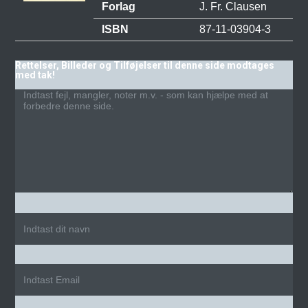
Forlag
J. Fr. Clausen
ISBN
87-11-03904-3
Rettelser, Billeder og Tilføjelser til denne side modtages
med tak!