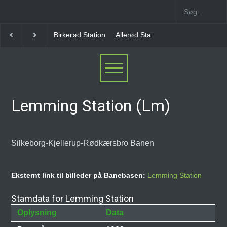
irkerød Station
Allerød Station
Favrholm Station
Hillerød Lokal 
Lemming Station (Lm)
Silkeborg-Kjellerup-Rødkærsbro Banen
Eksternt link til billeder på Banebasen:
Lemming Station
Stamdata for Lemming Station
Oplysning
Data