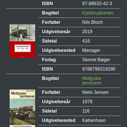
ISBN
87-88632-42-3
Bogtitel
Kjellerupbanen
Forfatter
Nils Bloch
Udgivelsesår
2019
Sidetal
416
Udgivelsessted
Mariager
Forlag
Skinne Bøger
ISBN
9788798319290
Bogtitel
Midtjyske
jernbaner
Forfatter
Niels Jensen
Udgivelsesår
1979
Sidetal
116
Udgivelsessted
København