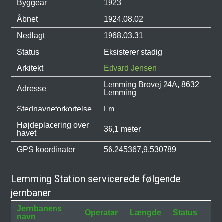
Byggeår
1923
Åbnet
1924.08.02
Nedlagt
1968.03.31
Status
Eksisterer stadig
Arkitekt
Edvard Jensen
Lemming Brovej 24A, 8632
Adresse
Lemming
Stednavneforkortelse
Lm
Højdeplacering over
36,1 meter
havet
GPS koordinater
56.245367,9.530789
Lemming Station servicerede følgende
jernbaner
Jernbanens
Operatør
Længde
Status
navn