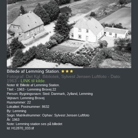
Billede af Lemming Station.
Fotograf: Det Kgl. Bibliotek, Sylvest Jensen Luftfoto - Dato:
1963 -
LINK til kilde.
Noter til: Billede af Lemming Station.
Titel: - 1963 - Lemming Brovej 22
Person: Bygningsnavn: Sted: Danmark, Jylland, Lemming
Vejnavn: Lemming Brovej
Husnummer: 22
Lokalitet: Postnummer: 8632
By: Lemming
Sogn: Matrikelnummer: Ophav: Sylvest Jensen Luftfoto
År: 1963
Note: Lemming station ses på billedet
Id: H12870_033.tif