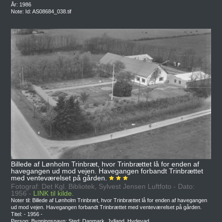
År: 1986
Note: Id: AS08684_038.tif
Billede af Lønholm Trinbræt, hvor Trinbrættet lå for enden af
havegangen ud mod vejen. Havegangen forbandt Trinbrættet
med venteværelset på gården.
Fotograf: Det Kgl. Bibliotek, Sylvest Jensen Luftfoto - Dato:
1956 -
LINK til kilde.
Noter til: Billede af Lønholm Trinbræt, hvor Trinbrættet lå for enden af havegangen
ud mod vejen. Havegangen forbandt Trinbrættet med venteværelset på gården.
Titel: - 1956 -
Person: Bygningsnavn: Sted: Danmark, Jylland, Hydevad