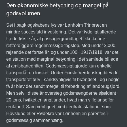
Den økonomiske betydning og mangel på
godsvolumen
Set i bagklogskabens lys var Lønholm Trinbræt en
mindre succesfuld investering. Det var tydeligt allerede
fra de første år, at passagergrundlaget ikke kunne
retfærdiggøre regelmæssige togstop. Med under 2.000
rejsende det første år, og under 100 i 1917/1918, var det
en station med marginal betydning i det samlede billede
af amtsbanedriften. Godsmæssigt gjorde kun enkelte
transportår en forskel. Under Første Verdenskrig blev der
transporteret tørv - sandsynligvis til brændsel - og i nogle
få år blev der sendt mergel til forbedring af landbrugsjord.
Men selv i disse år oversteg godsmængderne sjældent
20 tons, hvilket er langt under, hvad man ville anse for
rentabelt. Sammenlignet med centrale stationer som
Hovslund eller Rødekro var Lønholm en parentes i
godsmæssig sammenhæng.