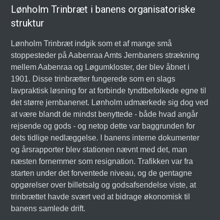
Lønholm Trinbræt i banens organisatoriske
struktur
Lønholm Trinbræt indgik som et af mange små
stoppesteder på Aabenraa Amts Jernbaners strækning
mellem Aabenraa og Løgumkloster, der blev åbnet i
1901. Disse trinbrætter fungerede som en slags
lavpraktisk løsning for at forbinde tyndtbefolkede egne til
det større jernbanenet. Lønholm udmærkede sig dog ved
at være blandt de mindst benyttede - både hvad angår
rejsende og gods - og netop dette var baggrunden for
dets tidlige nedlæggelse. I banens interne dokumenter
og årsrapporter blev stationen nævnt med det, man
næsten fornemmer som resignation. Trafikken var fra
starten under det forventede niveau, og de gentagne
opgørelser over billetsalg og godsafsendelse viste, at
trinbrættet havde svært ved at bidrage økonomisk til
banens samlede drift.