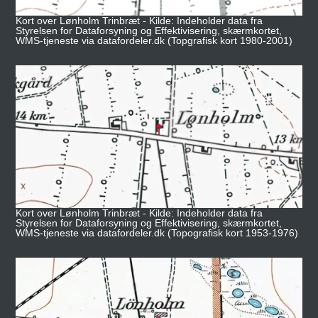
Kort over Lønholm Trinbræt - Kilde: Indeholder data fra
Styrelsen for Dataforsyning og Effektivisering, skærmkortet,
WMS-tjeneste via datafordeler.dk (Topgrafisk kort 1980-2001)
Kort over Lønholm Trinbræt - Kilde: Indeholder data fra
Styrelsen for Dataforsyning og Effektivisering, skærmkortet,
WMS-tjeneste via datafordeler.dk (Topografisk kort 1953-1976)