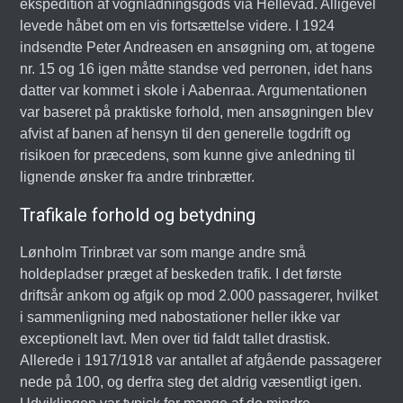
ekspedition af vognladningsgods via Hellevad. Alligevel
levede håbet om en vis fortsættelse videre. I 1924
indsendte Peter Andreasen en ansøgning om, at togene
nr. 15 og 16 igen måtte standse ved perronen, idet hans
datter var kommet i skole i Aabenraa. Argumentationen
var baseret på praktiske forhold, men ansøgningen blev
afvist af banen af hensyn til den generelle togdrift og
risikoen for præcedens, som kunne give anledning til
lignende ønsker fra andre trinbrætter.
Trafikale forhold og betydning
Lønholm Trinbræt var som mange andre små
holdepladser præget af beskeden trafik. I det første
driftsår ankom og afgik op mod 2.000 passagerer, hvilket
i sammenligning med nabostationer heller ikke var
exceptionelt lavt. Men over tid faldt tallet drastisk.
Allerede i 1917/1918 var antallet af afgående passagerer
nede på 100, og derfra steg det aldrig væsentligt igen.