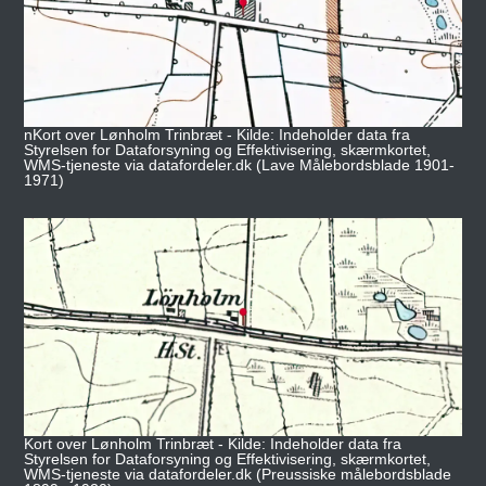
nKort over Lønholm Trinbræt - Kilde: Indeholder data fra
Styrelsen for Dataforsyning og Effektivisering, skærmkortet,
WMS-tjeneste via datafordeler.dk (Lave Målebordsblade 1901-
1971)
Kort over Lønholm Trinbræt - Kilde: Indeholder data fra
Styrelsen for Dataforsyning og Effektivisering, skærmkortet,
WMS-tjeneste via datafordeler.dk (Preussiske målebordsblade