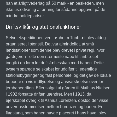
han et årligt vederlag på 50 mark - en beskeden, men
ikke usædvanlig aflønning for sådanne opgaver på de
mindre holdepladser.
Driftsvilkår og stationsfunktioner
Selve ekspeditionen ved Lønholm Trinbræt blev aldrig
organiseret i stor stil. Det var almindeligt, at små
landstationer som denne blev drevet i privat regi, hvor
gårdejeren - ofte den nærmeste nabo til trinbrættet -
indgik i en form for driftsfællesskab med banen. Dette
system sparede selskabet for udgifter til egentlige
stationsbygninger og fast personale, og det gav de lokale
beboere en vis indflydelse og ansvarsfølelse over for
jernbanedriften. Efter salget af gården til Mathias Nielsen
i 1902 fortsatte driften uændret. Men i 1913, da
ejerskabet overgik til Asmus Lorenzen, opstod der visse
uoverensstemmelser mellem Lorenzen og banen. En
flagstang, som banen havde placeret i hans have, blev