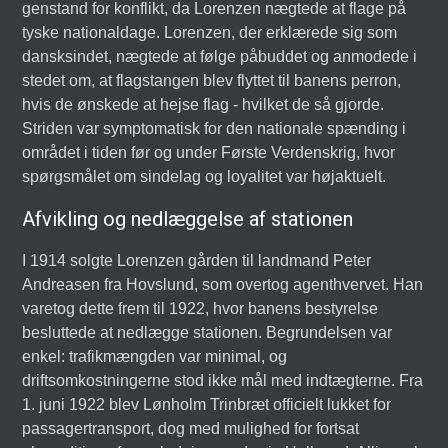
genstand for konflikt, da Lorenzen nægtede at flage på
tyske nationaldage. Lorenzen, der erklærede sig som
dansksindet, nægtede at følge påbuddet og anmodede i
stedet om, at flagstangen blev flyttet til banens perron,
hvis de ønskede at hejse flag - hvilket de så gjorde.
Striden var symptomatisk for den nationale spænding i
området i tiden før og under Første Verdenskrig, hvor
spørgsmålet om sindelag og loyalitet var højaktuelt.
Afvikling og nedlæggelse af stationen
I 1914 solgte Lorenzen gården til landmand Peter
Andreasen fra Hovslund, som overtog agenthvervet. Han
varetog dette frem til 1922, hvor banens bestyrelse
besluttede at nedlægge stationen. Begrundelsen var
enkel: trafikmængden var minimal, og
driftsomkostningerne stod ikke mål med indtægterne. Fra
1. juni 1922 blev Lønholm Trinbræt officielt lukket for
passagertransport, dog med mulighed for fortsat