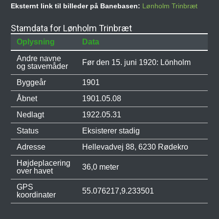
Eksternt link til billeder på Banebasen:
Lønholm Trinbræt
Stamdata for Lønholm Trinbræt
Oplysning
Data
Andre navne
Før den 15. juni 1920: Lönholm
og stavemåder
Byggeår
1901
Åbnet
1901.05.08
Nedlagt
1922.05.31
Status
Eksisterer stadig
Adresse
Hellevadvej 88, 6230 Rødekro
Højdeplacering
36,0 meter
over havet
GPS
55.076217,9.233501
koordinater