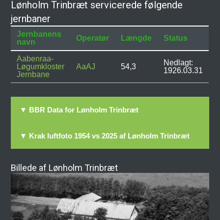
Lønholm Trinbræt servicerede følgende
jernbaner
Jernbanens
Operatør
Længde
Status
navn
Aabenraa-
Nedlagt:
Løgumkloster
AaAJ
54,3
1926.03.31
Jernbane
▼ BBR Data for Lønholm Trinbræt
▼ Krak luftfoto 1954 vs 2025 af Lønholm Trinbræt
Billede af Lønholm Trinbræt