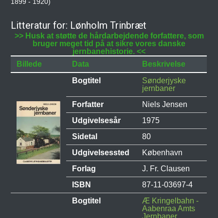
1899 - 1920)
Litteratur for: Lønholm Trinbræt
>> Husk at støtte de hårdarbejdende forfattere, som
bruger meget tid på at sikre vores danske
jernbanehistorie. <<
Billede
Data
Beskrivelse
Bogtitel
Sønderjyske
jernbaner
Forfatter
Niels Jensen
Udgivelsesår
1975
Sidetal
80
Udgivelsessted
København
Forlag
J. Fr. Clausen
ISBN
87-11-03697-4
Bogtitel
Æ Kringelbahn -
Aabenraa Amts
Jernbaner