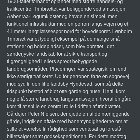
1900-tallet forbandt oplandet med større handels- og
trafikcentre. Trinbrættet var beliggende ved amtsvejen
Aabenraa-Løgumkloster og havde en simpel, men
funktionel infrastruktur med en perron langs vejen og et
41 meter langt læssespor nord for hovedsporet. Lønholm
Trinbræt var et tydeligt eksempel på de mange små
stationer og holdepladser, som blev oprettet i det
sønderjyske landskab for at sikre transport og
tilgængelighed i ellers spredt bebyggede
landbrugsområder. Placeringen var strategisk, om end
ikke særligt trafikeret. Ud for perronen førte en sognevej
mod syd til den lille landsby Hyndevad, som på dette
tidspunkt bestod af blot otte gårde og huse. Hertil kom
nogle få større landbrug langs amtsvejen, hvoraf én gård
kom til at spille en central rolle i driften af trinbrættet.
Gårdejer Peter Nielsen, der ejede en af de nærliggende
gårde, indgik en aftale med banemyndighederne om at
stille et værelse til rådighed som ventesal og forestå
billetsalget samt godsekspeditionen. For dette modtog