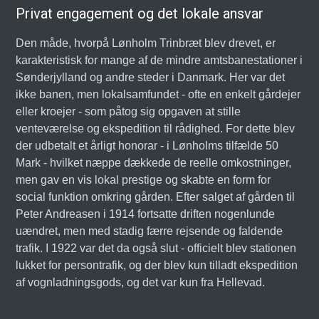
Privat engagement og det lokale ansvar
Den måde, hvorpå Lønholm Trinbræt blev drevet, er
karakteristisk for mange af de mindre amtsbanestationer i
Sønderjylland og andre steder i Danmark. Her var det
ikke banen, men lokalsamfundet - ofte en enkelt gårdejer
eller kroejer - som påtog sig opgaven at stille
venteværelse og ekspedition til rådighed. For dette blev
der udbetalt et årligt honorar - i Lønholms tilfælde 50
Mark - hvilket næppe dækkede de reelle omkostninger,
men gav en vis lokal prestige og skabte en form for
social funktion omkring gården. Efter salget af gården til
Peter Andreasen i 1914 fortsatte driften nogenlunde
uændret, men med stadig færre rejsende og faldende
trafik. I 1922 var det da også slut - officielt blev stationen
lukket for persontrafik, og der blev kun tilladt ekspedition
af vognladningsgods, og det var kun fra Hellevad.