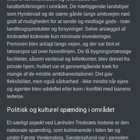
landbefolkningen i området. De nærliggende landsbyer
som Hyndevad og de større gårde langs amtsvejen nød
godt af muligheden for at sende og modtage gods - især
landbrugsprodukter og forsyninger. Selve anlægget af
trinbrættet krævede kun minimale investeringer.
Perronen blev anlagt langs vejen, og der var blot et
læssespor ud over hovedlinjen. De få bygningsmæssige
faciliteter, såsom ventesal og billetkontor, blev drevet fra
private hjem, hvilket var et gennemgående træk for
mange af de mindre amtsbanestationer. Det gav
fleksibilitet, men også sårbarhed - ikke mindst når ejere
og agenter blev udskiftet eller kom i konflikt med banens
ledelse.
Politisk og kulturel spænding i området
Et særligt aspekt ved Lønholm Trinbræts historie er den
nationale spænding, som kulminerede i tiden før og
under Første Verdenskrig. Sønderjylland var i perioden