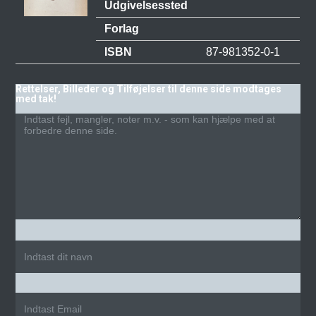
Udgivelsessted
Forlag
ISBN
87-981352-0-1
Rettelser, Billeder og Tilføjelser til denne side modtages
med tak!