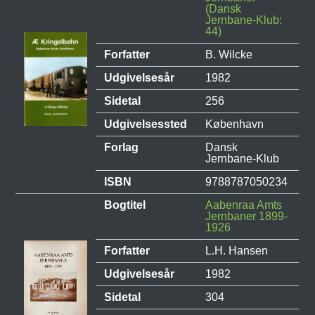
(Dansk
Jernbane-Klub:
44)
Forfatter
B. Wilcke
Udgivelsesår
1982
Sidetal
256
Udgivelsessted
København
Forlag
Dansk
Jernbane-Klub
ISBN
9788787050234
Bogtitel
Aabenraa Amts
Jernbaner 1899-
1926
Forfatter
L.H. Hansen
Udgivelsesår
1982
Sidetal
304