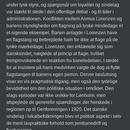
under tysk styre, og spørgsmål om loyalitet og sindelag
var stærkt til stede i den offentlige debat - og til tider i
administrationen. Konflikten mellem Asmus Lorenzen og
banens myndigheder om flagning på tyske mindedage er
et sigende eksempel. Banen anlagde i Lorenzen have
en flagstang og bebrejdede ham for ikke at flage på de
tyske mærkedage. Lorenzen, der erklærede sig som
dansksindet, nægtede af princip at flage, hvilket
fremprovokerede en reaktion fra baneledelsen. I stedet
for at insistere på hans medvirken valgte de dog at flytte
flagstangen til banens egen perron. Denne beslutning
viser en vis pragmatisk tilgang, men også den tydelige
bevidsthed om den politiske situation i området. Den
slags episoder var ikke unikke for Lønholm, men
afspejlede de generelle spændinger, der herskede i
regionen op til Genforeningen i 1920. Det danske
sindelag i lokalbefolkningen blev et politisk aspekt i selv
de mest lavpraktiske forhold som jernbanedrift og