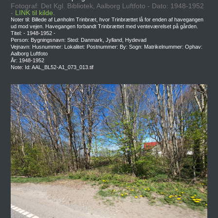
Fotograf: Det Kgl. Bibliotek, Aalborg Luftfoto - Dato: 1948-1952
-
LINK til kilde.
Noter til: Billede af Lønholm Trinbræt, hvor Trinbrættet lå for enden af havegangen
ud mod vejen. Havegangen forbandt Trinbrættet med venteværelset på gården.
Titel: - 1948-1952 -
Person: Bygningsnavn: Sted: Danmark, Jylland, Hydevad
Vejnavn: Husnummer: Lokalitet: Postnummer: By: Sogn: Matrikelnummer: Ophav:
Aalborg Luftfoto
År: 1948-1952
Note: Id: AAL_BL52-A1_073_013.tif