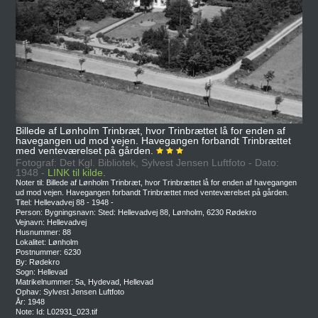
Billede af Lønholm Trinbræt, hvor Trinbrættet lå for enden af
havegangen ud mod vejen. Havegangen forbandt Trinbrættet
med venteværelset på gården.
Fotograf: Det Kgl. Bibliotek, Sylvest Jensen Luftfoto - Dato:
1948 -
LINK til kilde.
Noter til: Billede af Lønholm Trinbræt, hvor Trinbrættet lå for enden af havegangen
ud mod vejen. Havegangen forbandt Trinbrættet med venteværelset på gården.
Titel: Hellevadvej 88 - 1948 -
Person: Bygningsnavn: Sted: Hellevadvej 88, Lønholm, 6230 Rødekro
Vejnavn: Hellevadvej
Husnummer: 88
Lokalitet: Lønholm
Postnummer: 6230
By: Rødekro
Sogn: Hellevad
Matrikelnummer: 5a, Hydevad, Hellevad
Ophav: Sylvest Jensen Luftfoto
År: 1948
Note: Id: L02931_023.tif