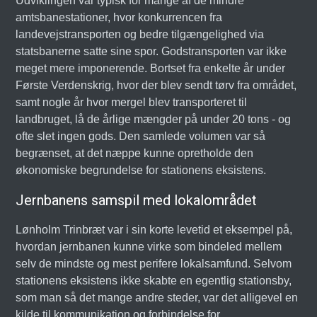
Udviklingen var typisk for mange af de mindre
amtsbanestationer, hvor konkurrencen fra
landevejstransporten og bedre tilgængelighed via
statsbanerne satte sine spor. Godstransporten var ikke
meget mere imponerende. Bortset fra enkelte år under
Første Verdenskrig, hvor der blev sendt tørv fra området,
samt nogle år hvor mergel blev transporteret til
landbruget, lå de årlige mængder på under 20 tons - og
ofte slet ingen gods. Den samlede volumen var så
begrænset, at det næppe kunne opretholde den
økonomiske begrundelse for stationens eksistens.
Jernbanens samspil med lokalområdet
Lønholm Trinbræt var i sin korte levetid et eksempel på,
hvordan jernbanen kunne virke som bindeled mellem
selv de mindste og mest perifere lokalsamfund. Selvom
stationens eksistens ikke skabte en egentlig stationsby,
som man så det mange andre steder, var det alligevel en
kilde til kommunikation og forbindelse for