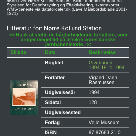
nKort over Nørre Kollund Station - Kilde: Indeholder data fra
Styrelsen for Dataforsyning og Effektivisering, skærmkortet,
WMS-tjeneste via datafordeler.dk (Lave Målebordsblade 1901-
1971)
Litteratur for: Nørre Kollund Station
>> Husk at støtte de hårdarbejdende forfattere, som
bruger meget tid på at sikre vores danske
jernbanehistorie. <<
Billede
Data
Beskrivelse
Bogtitel
Givebanen
1894-1914-1994
Forfatter
Vigand Dann
Rasmussen
Udgivelsesår
1994
Sidetal
128
Udgivelsessted
Forlag
Vejle Museum
ISBN
87-87683-21-0