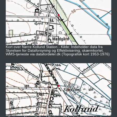
Kort over Nørre Kollund Station - Kilde: Indeholder data fra
Styrelsen for Dataforsyning og Effektivisering, skærmkortet,
WMS-tjeneste via datafordeler.dk (Topografisk kort 1953-1976)