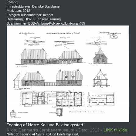
Kolland).
Infrastrukturejer: Danske Statsbaner
Motivdato: 1912
Fotograf/ billedkunstner: ukendt
Delsamling: Ulrik T. Jensens samling
Scannummer: DSB-Arnborg-Kolkjar-Kollund-scan485
Tegning af Nørre Kollund Billetsalgssted.
Kilde: Danmarks Jernbanemuseum - Dato: 1912 -
LINK til kilde.
Noter til: Tegning af Nørre Kollund Billetsalgssted.