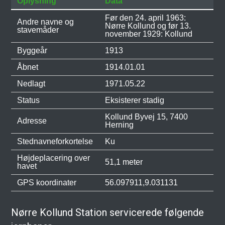
Oplysning
Data
Før den 24. april 1963:
Andre navne og
Nørre Kollund og før 13.
stavemåder
november 1929: Kollund
Byggeår
1913
Åbnet
1914.01.01
Nedlagt
1971.05.22
Status
Eksisterer stadig
Kollund Byvej 15, 7400
Adresse
Herning
Stednavneforkortelse
Ku
Højdeplacering over
51,1 meter
havet
GPS koordinater
56.097911,9.031131
Nørre Kollund Station servicerede følgende