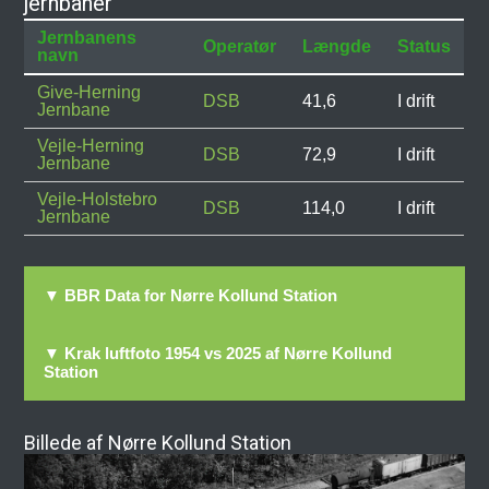
jernbaner
Jernbanens
Operatør
Længde
Status
navn
Give-Herning
DSB
41,6
I drift
Jernbane
Vejle-Herning
DSB
72,9
I drift
Jernbane
Vejle-Holstebro
DSB
114,0
I drift
Jernbane
▼ BBR Data for Nørre Kollund Station
▼ Krak luftfoto 1954 vs 2025 af Nørre Kollund
Station
Billede af Nørre Kollund Station