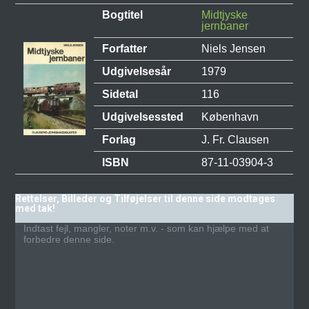
Bogtitel
Midtjyske
jernbaner
Forfatter
Niels Jensen
Udgivelsesår
1979
Sidetal
116
Udgivelsessted
København
Forlag
J. Fr. Clausen
ISBN
87-11-03904-3
Rettelser, Billeder og Tilføjelser til denne side modtages
med tak!