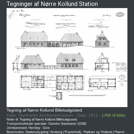
Tegninger af Nørre Kollund Station
Tegning af Nørre Kollund Billetsalgssted.
Kilde: Danmarks Jernbanemuseum - Dato: 1912 -
LINK til kilde.
Noter til: Tegning af Nørre Kollund Billetsalgssted.
Transportselskab/ operatør: Danske Statsbaner (DSB)
Jernbanested: Herning - Give
Beskrivelse: Stationsbygning *Arnborg (*Fasterholt), *Kølkær og *Kollund (*Nørre-