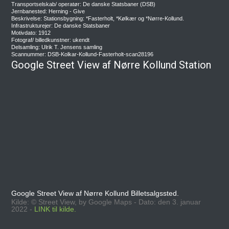
Transportselskab/ operatør: De danske Statsbaner (DSB)
Jernbanested: Herning - Give
Beskrivelse: Stationsbygning: *Fasterholt, *Kølkær og *Nørre-Kollund.
Infrastrukturejer: De danske Statsbaner
Motivdato: 1912
Fotograf/ billedkunstner: ukendt
Delsamling: Ulrik T. Jensens samling
Scannummer: DSB-Kolkar-Kollund-Fasterholt-scan28196
Google Street View af Nørre Kollund Station
Google Street View af Nørre Kollund Billetsalgssted.
Kilde: © Street View, by Google Maps - Dato: den 3. januar
2022 -
LINK til kilde.