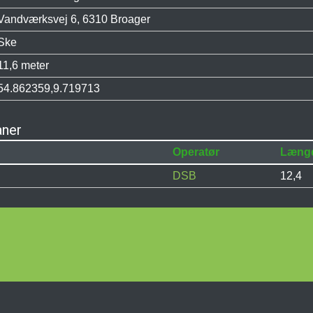
Vandværksvej 6, 6310 Broager
Ske
11,6 meter
54.862359,9.719713
aner
Operatør
Læng
DSB
12,4