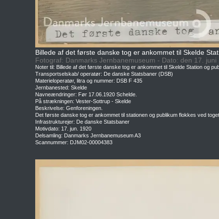
Billede af det første danske tog er ankommet til Skelde Sta
Fotograf: Danmarks Jernbanemuseum - Dato: den 17. juni
Noter til: Billede af det første danske tog er ankommet til Skelde Station og pu
Transportselskab/ operatør: De danske Statsbaner (DSB)
Materieloperatør, litra og nummer: DSB F 435
Jernbanested: Skelde
Navneændringer: Før 17.06.1920 Schelde.
På strækningen: Vester-Sottrup - Skelde
Beskrivelse: Genforeningen.
Det første danske tog er ankommet til stationen og publikum flokkes ved toget
Infrastrukturejer: De danske Statsbaner
Motivdato: 17. jun. 1920
Delsamling: Danmarks Jernbanemuseum A3
Scannummer: DJM02-00004383