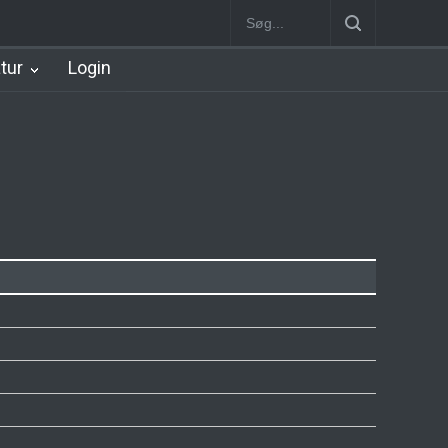
Station
Nørrebro B Station [1886-1930]
Nørrebro A Station [1886
atur
Login