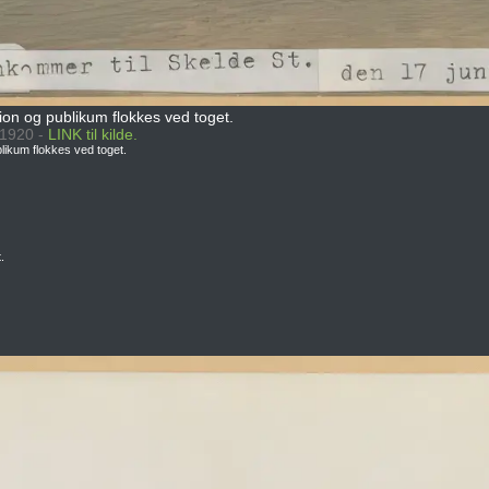
tion og publikum flokkes ved toget.
 1920 -
LINK til kilde.
blikum flokkes ved toget.
.