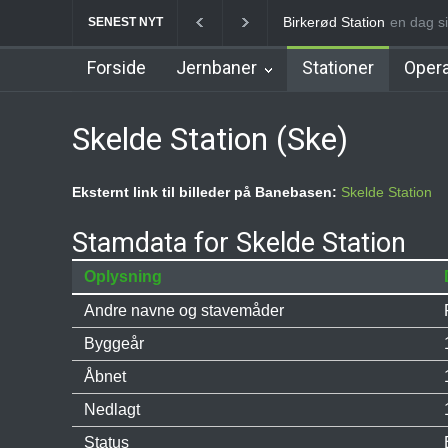
Allerød Station
en dag si
Favrhol
SENEST NYT
Forside
Jernbaner
Stationer
Opera
Skelde Station (Ske)
Eksternt link til billeder på Banebasen:
Skelde Station
Stamdata for Skelde Station
Oplysning
Andre navne og stavemåder
Byggeår
Åbnet
Nedlagt
Status