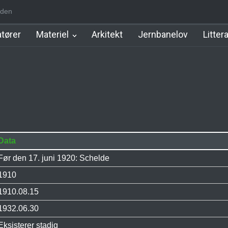
den
m Station
Hillerød Lokal Station
Hillerød Station
København Syd 
tører
Materiel
Arkitekt
Jernbanelov
Litter
Data
Før den 17. juni 1920: Schelde
1910
1910.08.15
1932.06.30
Eksisterer stadig