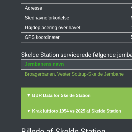
Adresse
Stednavneforkortelse
Højdeplacering over havet
GPS koordinater
Skelde Station servicerede følgende jernb
Jernbanens navn
Broagerbanen, Vester Sottrup-Skelde Jernbane
▼ BBR Data for Skelde Station
▼ Krak luftfoto 1954 vs 2025 af Skelde Station
Billede af Skelde Station