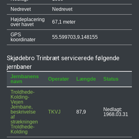
Nedrevet
Nedrevet
Højdeplacering
67,1 meter
over havet
GPS
55.599703,9.148155
koordinater
Skjødebro Trinbræt servicerede følgende
jernbaner
Jernbanens
Operatør
Længde
Status
navn
Troldhede-
Kolding-
Vejen
Jernbane,
Nedlagt:
beskrivelse
TKVJ
87,9
1968.03.31
af
strækningen
Troldhede-
Kolding