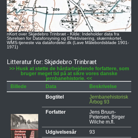
nKort over Skjødebro Trinbræt - Kilde: Indeholder data fra
Styrelsen for Dataforsyning og Effektivisering, skærmkortet,
WMS-tjeneste via datafordeler.dk (Lave Målebordsblade 1901-
1971)
Litteratur for: Skjødebro Trinbræt
>> Husk at støtte de hårdarbejdende forfattere, som
bruger meget tid på at sikre vores danske
jernbanehistorie. <<
Billede
Data
Beskrivelse
Bogtitel
Jernbanehistorisk
Årbog 93
Forfatter
Jens Bruun-
Petersen, Birger
Wilche m.fl.
Udgivelsesår
93