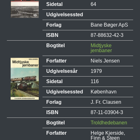
Sidetal
64
Udgivelsessted
Forlag
Bane Bøger ApS
ISBN
87-88632-42-3
Bogtitel
Midtjyske
jernbaner
Forfatter
Niels Jensen
Udgivelsesår
1979
Sidetal
116
Udgivelsessted
København
Forlag
J. Fr. Clausen
ISBN
87-11-03904-3
Bogtitel
Troldhedebanen
Forfatter
Helge Kjerside,
Finn & Steen