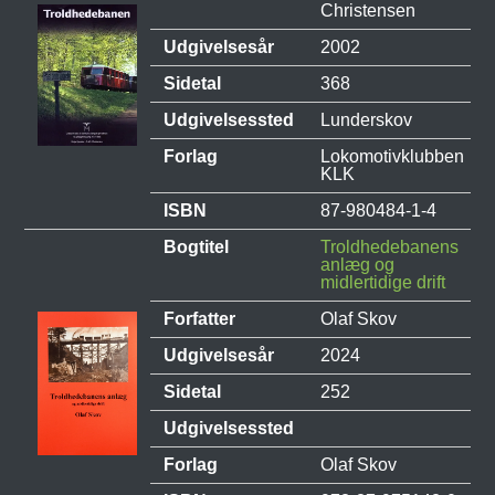
Christensen
Udgivelsesår
2002
Sidetal
368
Udgivelsessted
Lunderskov
Forlag
Lokomotivklubben
KLK
ISBN
87-980484-1-4
Bogtitel
Troldhedebanens
anlæg og
midlertidige drift
Forfatter
Olaf Skov
Udgivelsesår
2024
Sidetal
252
Udgivelsessted
Forlag
Olaf Skov