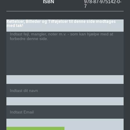
ISBN
978-87-975142-0-
7
Rettelser, Billeder og Tilføjelser til denne side modtages
med tak!