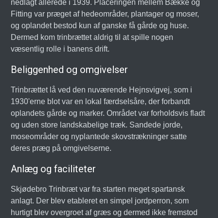
nedlagt allerede i 1939. Placeringen mellem Bække og
Fitting var præget af hedeområder, plantager og moser,
og oplandet bestod kun af ganske få gårde og huse.
Dermed kom trinbrættet aldrig til at spille nogen
væsentlig rolle i banens drift.
Beliggenhed og omgivelser
Trinbrættet lå ved den nuværende Hejnsvigvej, som i
1930'erne blot var en lokal færdselsåre, der forbandt
oplandets gårde og marker. Området var forholdsvis fladt
og uden store landskabelige træk. Sandede jorde,
moseområder og nyplantede skovstrækninger satte
deres præg på omgivelserne.
Anlæg og faciliteter
Skjødebro Trinbræt var fra starten meget spartansk
anlagt. Der blev etableret en simpel jordperron, som
hurtigt blev overgroet af græs og dermed ikke fremstod