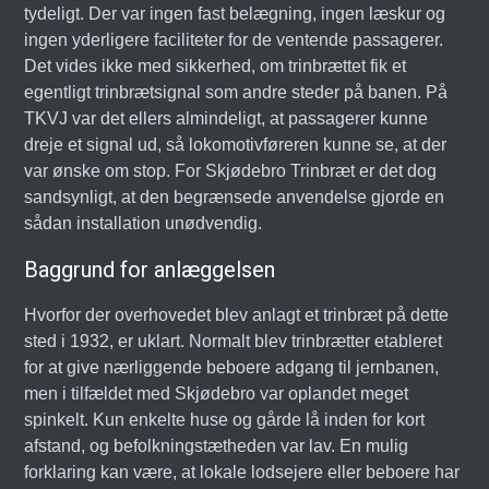
tydeligt. Der var ingen fast belægning, ingen læskur og
ingen yderligere faciliteter for de ventende passagerer.
Det vides ikke med sikkerhed, om trinbrættet fik et
egentligt trinbrætsignal som andre steder på banen. På
TKVJ var det ellers almindeligt, at passagerer kunne
dreje et signal ud, så lokomotivføreren kunne se, at der
var ønske om stop. For Skjødebro Trinbræt er det dog
sandsynligt, at den begrænsede anvendelse gjorde en
sådan installation unødvendig.
Baggrund for anlæggelsen
Hvorfor der overhovedet blev anlagt et trinbræt på dette
sted i 1932, er uklart. Normalt blev trinbrætter etableret
for at give nærliggende beboere adgang til jernbanen,
men i tilfældet med Skjødebro var oplandet meget
spinkelt. Kun enkelte huse og gårde lå inden for kort
afstand, og befolkningstætheden var lav. En mulig
forklaring kan være, at lokale lodsejere eller beboere har