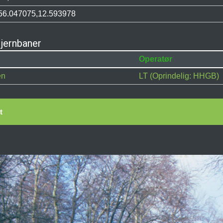
56.047075,12.593978
jernbaner
Operatør
en
LT (Oprindelig: HHGB)
t