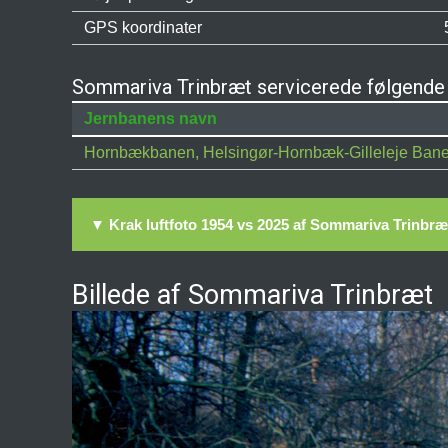
GPS koordinater
Sommariva Trinbræt servicerede følgende 
Jernbanens navn
Hornbækbanen, Helsingør-Hornbæk-Gilleleje Ban
▼ Krak luftfoto 1954 vs 2025 af Sommariva Trinbræ
Billede af Sommariva Trinbræt