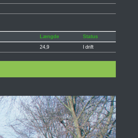
Længde
Status
24,9
I drift