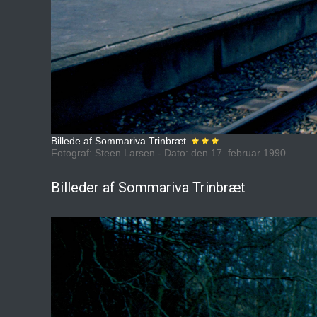
Billede af Sommariva Trinbræt.
Fotograf: Steen Larsen - Dato: den 17. februar 1990
Billeder af Sommariva Trinbræt