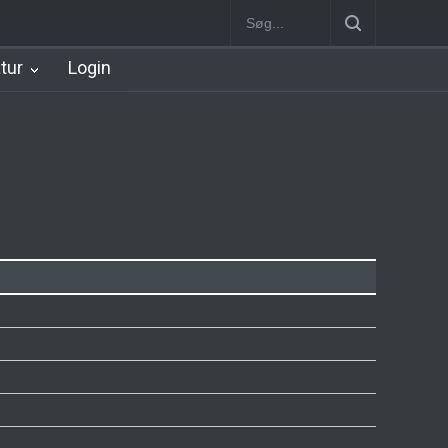
Station
Nørrebro B Station [1886-1930]
Nørrebro A Station [1886
atur
Login