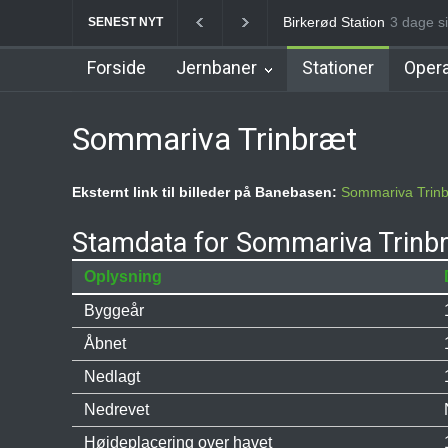
Allerød Station
3 dage si
Favrhol
SENEST NYT
Forside
Jernbaner
Stationer
Opera
Sommariva Trinbræt
Eksternt link til billeder på Banebasen:
Sommariva Trin
Stamdata for Sommariva Trinb
Oplysning
Byggeår
Åbnet
Nedlagt
Nedrevet
Højdeplacering over havet