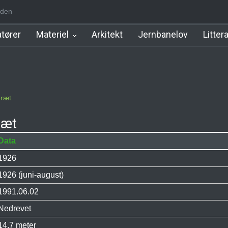
den
m Station
Hillerød Lokal Station
Hillerød Station
København Syd 
tører
Materiel
Arkitekt
Jernbanelov
Litter
bræt
ræt
Data
1926
1926 (juni-august)
1991.06.02
Nedrevet
14,7 meter