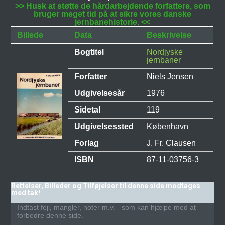
>> Husk at støtte de hårdarbejdende forfattere, som
bruger meget tid på at sikre vores danske
jernbanehistorie. <<
Billede
Data
Beskrivelse
Bogtitel
Nordjyske
jernbaner
Forfatter
Niels Jensen
Udgivelsesår
1976
Sidetal
119
Udgivelsessted
København
Forlag
J. Fr. Clausen
ISBN
87-11-03756-3
Rettelser, Billeder og Tilføjelser til denne side modtages
med tak!