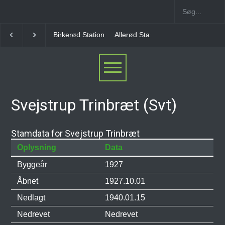
Birkerød Station
Allerød Station
Favrholm Statio
Svejstrup Trinbræt (Svt)
Stamdata for Svejstrup Trinbræt
Oplysning
Data
Byggeår
1927
Åbnet
1927.10.01
Nedlagt
1940.01.15
Nedrevet
Nedrevet