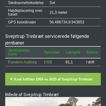
Stednavneforkortelse
Svt
Højdeplacering over
21,3 meter
havet
GPS koordinater
56.486734,9.943853
Svejstrup Trinbræt servicerede følgende
jernbaner
Jernbanens
Operatør
Længde
Status
navn
Randers-Aalborg
DSB
81,1
I drift
▼ Krak luftfoto 1954 vs 2025 af Svejstrup Trinbræt
Billede af Svejstrup Trinbræt