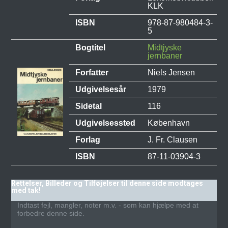
KLK
ISBN
978-87-980484-3-
5
Bogtitel
Midtjyske
jernbaner
Forfatter
Niels Jensen
Udgivelsesår
1979
Sidetal
116
Udgivelsessted
København
Forlag
J. Fr. Clausen
ISBN
87-11-03904-3
Rettelser, Billeder og Tilføjelser til denne side modtages
med tak!