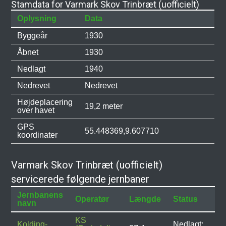
Stamdata for Varmark Skov Trinbræt (uofficielt)
Oplysning
Data
Byggeår
1930
Åbnet
1930
Nedlagt
1940
Nedrevet
Nedrevet
Højdeplacering
19,2 meter
over havet
GPS
55.448369,9.607710
koordinater
Varmark Skov Trinbræt (uofficielt)
servicerede følgende jernbaner
Jernbanens
Operatør
Længde
Status
navn
KS
Kolding-
Nedlagt: