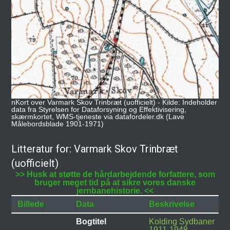
nKort over Varmark Skov Trinbræt (uofficielt) - Kilde: Indeholder
data fra Styrelsen for Dataforsyning og Effektivisering,
skærmkortet, WMS-tjeneste via datafordeler.dk (Lave
Målebordsblade 1901-1971)
Litteratur for: Varmark Skov Trinbræt
(uofficielt)
>> Husk at støtte de hårdarbejdende forfattere, som
bruger meget tid på at sikre vores danske
jernbanehistorie. <<
Billede
Data
Beskrivelse
Bogtitel
Kolding Sydbaner
1911-1948