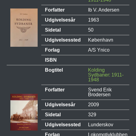
Forfatter
Ib V. Andersen
Udgivelsesår
1963
Sidetal
50
Udgivelsessted
København
Forlag
A/S Ynico
ISBN
Bogtitel
Kolding
Sydbaner: 1911-
1948
Forfatter
Svend Erik
Brodersen
Udgivelsesår
2009
Sidetal
329
Udgivelsessted
Lunderskov
Forlag
Lokomotivklubben