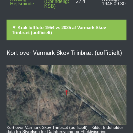
(Oprindelig:
27,4
Hejlsminde
1948.09.30
KSB)
▼ Krak luftfoto 1954 vs 2025 af Varmark Skov
Trinbræt (uofficielt)
Kort over Varmark Skov Trinbræt (uofficielt)
Kort over Varmark Skov Trinbræt (uofficielt) - Kilde: Indeholder
data fra Styrelsen for Dataforsyning og Effektivisering,