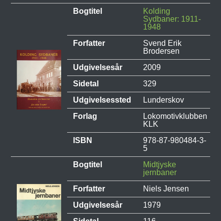
Bogtitel
Kolding
Sydbaner: 1911-
1948
Forfatter
Svend Erik
Brodersen
Udgivelsesår
2009
Sidetal
329
Udgivelsessted
Lunderskov
Forlag
Lokomotivklubben
KLK
ISBN
978-87-980484-3-
5
Bogtitel
Midtjyske
jernbaner
Forfatter
Niels Jensen
Udgivelsesår
1979