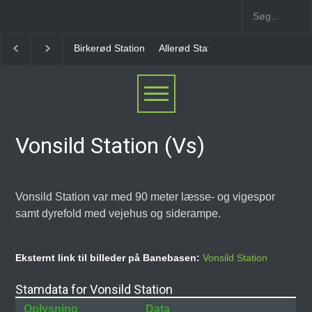
Allerød Station
Favrholm Station
Hillerød Lokal S
Vonsild Station (Vs)
Vonsild Station var med 90 meter læsse- og vigespor
samt dyrefold med vejehus og siderampe.
Eksternt link til billeder på Banebasen:
Vonsild Station
Stamdata for Vonsild Station
Oplysning
Data