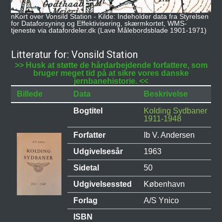
nKort over Vonsild Station - Kilde: Indeholder data fra Styrelsen
for Dataforsyning og Effektivisering, skærmkortet, WMS-
tjeneste via datafordeler.dk (Lave Målebordsblade 1901-1971)
Litteratur for: Vonsild Station
>> Husk at støtte de hårdarbejdende forfattere, som
bruger meget tid på at sikre vores danske
jernbanehistorie. <<
Billede
Data
Beskrivelse
Bogtitel
Kolding Sydbaner
1911-1948
Forfatter
Ib V. Andersen
Udgivelsesår
1963
Sidetal
50
Udgivelsessted
København
Forlag
A/S Ynico
ISBN