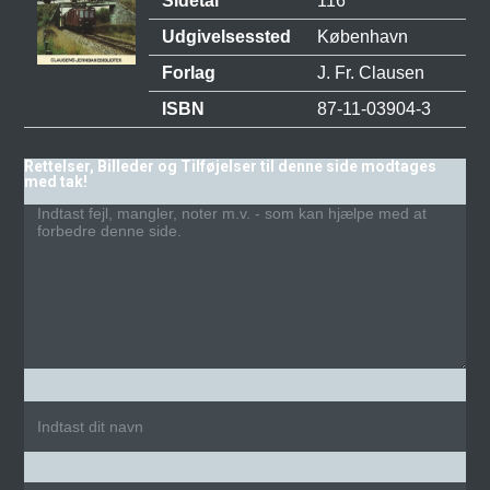
Sidetal
116
Udgivelsessted
København
Forlag
J. Fr. Clausen
ISBN
87-11-03904-3
Rettelser, Billeder og Tilføjelser til denne side modtages
med tak!