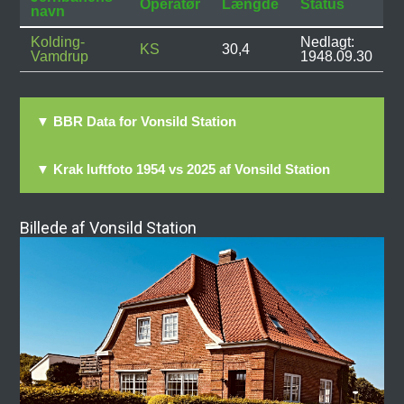
Operatør
Længde
Status
navn
Kolding-
Nedlagt:
KS
30,4
Vamdrup
1948.09.30
▼ BBR Data for Vonsild Station
▼ Krak luftfoto 1954 vs 2025 af Vonsild Station
Billede af Vonsild Station