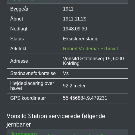
Byggeår
1911
Åbnet
1911.11.29
Nedlagt
1948.09.30
Status
Eksisterer stadig
Arkitekt
Robert Valdemar Schmidt
Vonsild Stationsvej 19, 6000
Adresse
Kolding
Stednavneforkortelse
Vs
Højdeplacering over
52,2 meter
havet
GPS koordinater
55.456884,9.479231
Vonsild Station servicerede følgende
jernbaner
Jernbanens