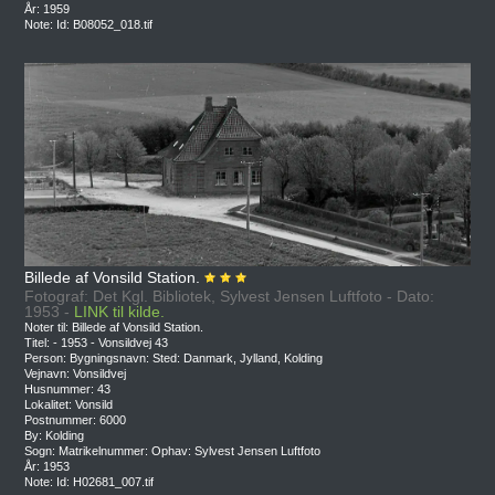
År: 1959
Note: Id: B08052_018.tif
Billede af Vonsild Station.
Fotograf: Det Kgl. Bibliotek, Sylvest Jensen Luftfoto - Dato:
1953 -
LINK til kilde.
Noter til: Billede af Vonsild Station.
Titel: - 1953 - Vonsildvej 43
Person: Bygningsnavn: Sted: Danmark, Jylland, Kolding
Vejnavn: Vonsildvej
Husnummer: 43
Lokalitet: Vonsild
Postnummer: 6000
By: Kolding
Sogn: Matrikelnummer: Ophav: Sylvest Jensen Luftfoto
År: 1953
Note: Id: H02681_007.tif