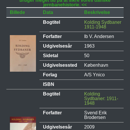
bruger meget tid på at sikre vores danske
jernbanehistorie. <<
Billede
Data
Beskrivelse
Bogtitel
Kolding Sydbaner
1911-1948
Forfatter
Ib V. Andersen
Udgivelsesår
1963
Sidetal
50
Udgivelsessted
København
Forlag
A/S Ynico
ISBN
Bogtitel
Kolding
Sydbaner: 1911-
1948
Forfatter
Svend Erik
Brodersen
Udgivelsesår
2009