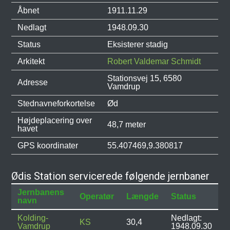
Åbnet
1911.11.29
Nedlagt
1948.09.30
Status
Eksisterer stadig
Arkitekt
Robert Valdemar Schmidt
Stationsvej 15, 6580
Adresse
Vamdrup
Stednavneforkortelse
Ød
Højdeplacering over
48,7 meter
havet
GPS koordinater
55.407469,9.380817
Ødis Station servicerede følgende jernbaner
Jernbanens
Operatør
Længde
Status
navn
Kolding-
Nedlagt:
KS
30,4
Vamdrup
1948.09.30