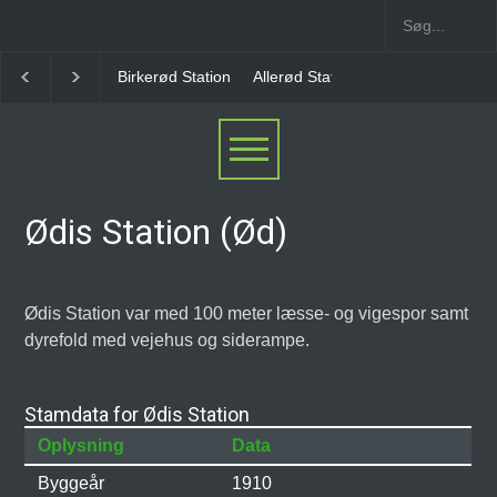
Birkerød Station
Allerød Station
Favrholm Station
Hillerød Lo
Ødis Station (Ød)
Ødis Station var med 100 meter læsse- og vigespor samt
dyrefold med vejehus og siderampe.
Stamdata for Ødis Station
Oplysning
Data
Byggeår
1910