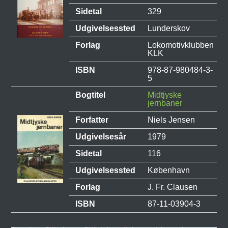
Sidetal
329
Udgivelsessted
Lunderskov
Forlag
Lokomotivklubben
KLK
ISBN
978-87-980484-3-
5
Bogtitel
Midtjyske
jernbaner
Forfatter
Niels Jensen
Udgivelsesår
1979
Sidetal
116
Udgivelsessted
København
Forlag
J. Fr. Clausen
ISBN
87-11-03904-3