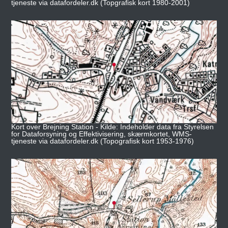
tjeneste via datafordeler.dk (Topgrafisk kort 1980-2001)
Kort over Brejning Station - Kilde: Indeholder data fra Styrelsen
for Dataforsyning og Effektivisering, skærmkortet, WMS-
tjeneste via datafordeler.dk (Topografisk kort 1953-1976)