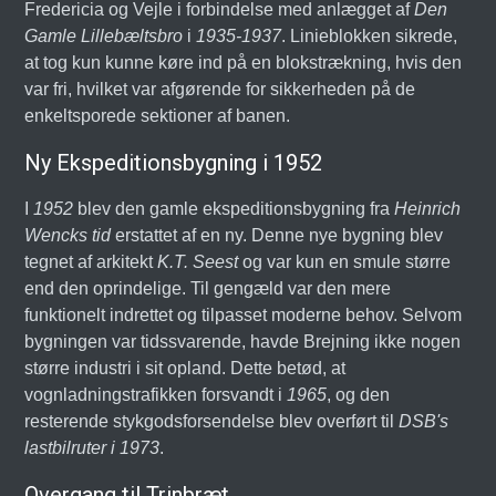
Fredericia og Vejle i forbindelse med anlægget af
Den
Gamle Lillebæltsbro
i
1935-1937
. Linieblokken sikrede,
at tog kun kunne køre ind på en blokstrækning, hvis den
var fri, hvilket var afgørende for sikkerheden på de
enkeltsporede sektioner af banen.
Ny Ekspeditionsbygning i 1952
I
1952
blev den gamle ekspeditionsbygning fra
Heinrich
Wencks tid
erstattet af en ny. Denne nye bygning blev
tegnet af arkitekt
K.T. Seest
og var kun en smule større
end den oprindelige. Til gengæld var den mere
funktionelt indrettet og tilpasset moderne behov. Selvom
bygningen var tidssvarende, havde Brejning ikke nogen
større industri i sit opland. Dette betød, at
vognladningstrafikken forsvandt i
1965
, og den
resterende stykgodsforsendelse blev overført til
DSB's
lastbilruter i 1973
.
Overgang til Trinbræt