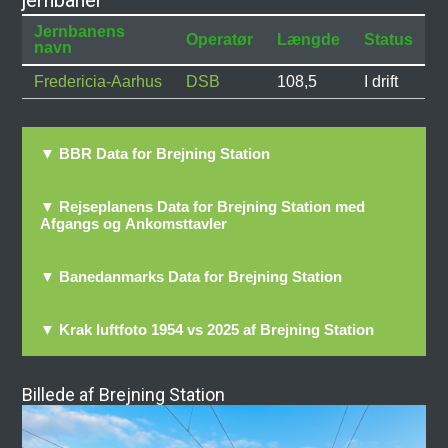
jernbaner
Jernbanens
Operatør
Længde
Status
navn
Fredericia-Aarhus
DSB
108,5
I drift
▼ BBR Data for Brejning Station
▼ Rejseplanens Data for Brejning Station med
Afgangs og Ankomsttavler
▼ Banedanmarks Data for Brejning Station
▼ Krak luftfoto 1954 vs 2025 af Brejning Station
Billede af Brejning Station