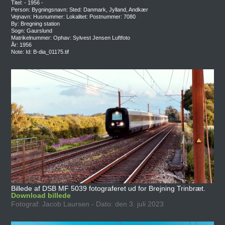
Titel: - 1956 -
Person: Bygningsnavn: Sted: Danmark, Jylland, Andkær
Vejnavn: Husnummer: Lokalitet: Postnummer: 7080
By: Bregning station
Sogn: Gaurslund
Matrikelnummer: Ophav: Sylvest Jensen Luftfoto
År: 1956
Note: Id: B-dia_01175.tif
Billede af DSB MF 5039 fotograferet ud for Brejning Trinbræt.
Download billede
Fotograf: Jacob Laursen - Dato: den 3. juli 2023