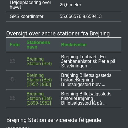
Højdeplacering over
26,6 meter
havet
GPS koordinater
55.666576,9.659413
Oversigt over andre stationer fra Brejning
Stationens
Foto
Beskrivelse
navn
Brejning Trinbræt - En
Brejning
Jernbanehistorisk Perle på
Station (Bet)
Strækningen ...
Brejning
Brejning Billetsalgssteds
Station (Bet)
historieBrejning
[1952-1983]
Billetsalgssted blev ...
Brejning
Brejning Billetsalgssteds
Station (Bet)
historieBrejning
[1899-1952]
Billetsalgssted lå på ...
Brejning Station servicerede følgende