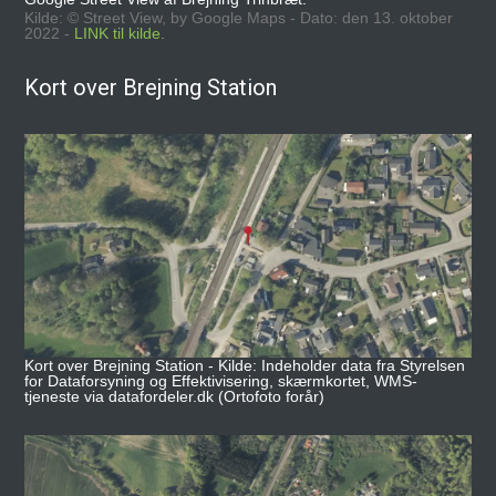
Kilde: © Street View, by Google Maps - Dato: den 13. oktober
2022 -
LINK til kilde.
Kort over Brejning Station
Kort over Brejning Station - Kilde: Indeholder data fra Styrelsen
for Dataforsyning og Effektivisering, skærmkortet, WMS-
tjeneste via datafordeler.dk (Ortofoto forår)