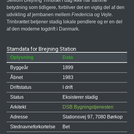
Selvom Brejning Trinbræt i dag ikke har samme
betydning som tidligere, forbliver det en vigtig del af den
udvikling af jernbanen mellem
Fredericia og Vejle
.
Trinbrættet betjener stadig lokale pendlere og er en del
af den moderne togdrift i Danmark.
Stamdata for Brejning Station
Oplysning
Data
Byggeår
1899
Åbnet
1983
Driftstatus
I drift
Status
Eksisterer stadig
Arkitekt
DSB Bygningstjenesten
Adresse
Stationsvej 97, 7080 Børkop
Stednavneforkortelse
Bet