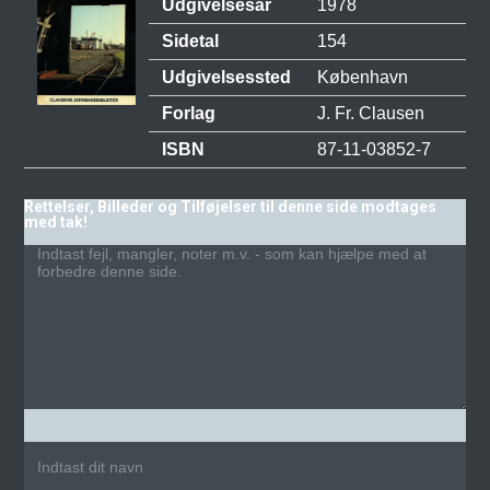
Udgivelsesår
1978
Sidetal
154
Udgivelsessted
København
Forlag
J. Fr. Clausen
ISBN
87-11-03852-7
Rettelser, Billeder og Tilføjelser til denne side modtages
med tak!