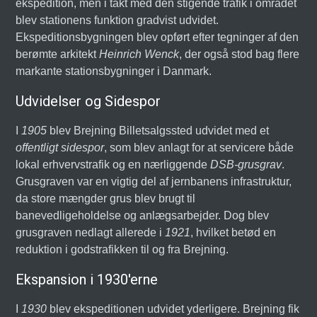
ekspedition, men i takt med den stigende trafik i området
blev stationens funktion gradvist udvidet.
Ekspeditionsbygningen blev opført efter tegninger af den
berømte arkitekt
Heinrich Wenck
, der også stod bag flere
markante stationsbygninger i Danmark.
Udvidelser og Sidespor
I
1905
blev Brejning Billetsalgssted udvidet med et
offentligt sidespor
, som blev anlagt for at servicere både
lokal erhvervstrafik og en nærliggende
DSB-grusgrav
.
Grusgraven var en vigtig del af jernbanens infrastruktur,
da store mængder grus blev brugt til
banevedligeholdelse og anlægsarbejder. Dog blev
grusgraven nedlagt allerede i
1921
, hvilket betød en
reduktion i godstrafikken til og fra Brejning.
Ekspansion i 1930'erne
I
1930
blev ekspeditionen udvidet yderligere. Brejning fik