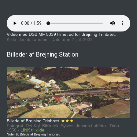
Video med DSB MF 5039 filmet ud for Brejning Trinbræt.
Kilde: Jacob Laursen - Dato: den 2. juli 2023
Billeder af Brejning Station
Billede af Brejning Trinbræt.
Fotograf: Det Kgl. Bibliotek, Sylvest Jensen Luftfoto - Dato:
1956 -
LINK til kilde.
Noter til: Billede af Brejning Trinbræt.