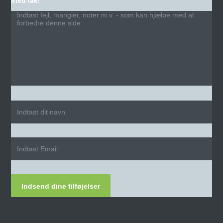
med tak!
Indsend dine tilføjelser