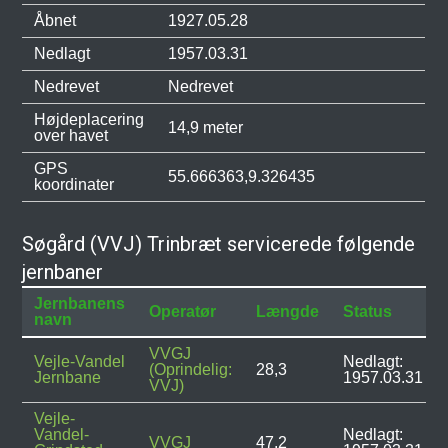
Åbnet
1927.05.28
Nedlagt
1957.03.31
Nedrevet
Nedrevet
Højdeplacering
14,9 meter
over havet
GPS
55.666363,9.326435
koordinater
Søgård (VVJ) Trinbræt servicerede følgende
jernbaner
Jernbanens
Operatør
Længde
Status
navn
VVGJ
Vejle-Vandel
Nedlagt:
(Oprindelig:
28,3
Jernbane
1957.03.31
VVJ)
Vejle-
Vandel-
Nedlagt:
VVGJ
47,2