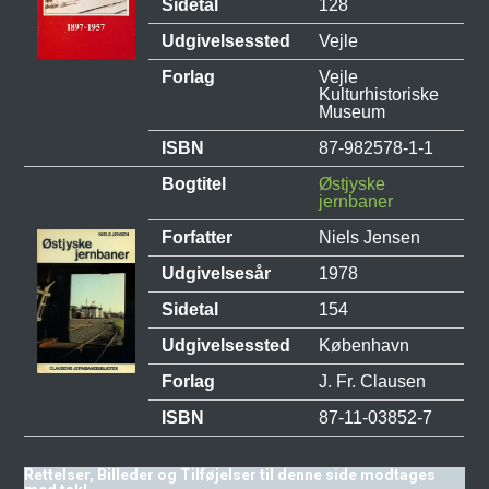
Sidetal
128
Udgivelsessted
Vejle
Forlag
Vejle
Kulturhistoriske
Museum
ISBN
87-982578-1-1
Bogtitel
Østjyske
jernbaner
Forfatter
Niels Jensen
Udgivelsesår
1978
Sidetal
154
Udgivelsessted
København
Forlag
J. Fr. Clausen
ISBN
87-11-03852-7
Rettelser, Billeder og Tilføjelser til denne side modtages