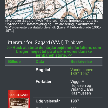
nKort over Søgård (VVJ) Trinbræt - Kilde: Indeholder data fra
Styrelsen for Dataforsyning og Effektivisering, skærmkortet,
WMS-tjeneste via datafordeler.dk (Lave Målebordsblade 1901-
1971)
Litteratur for: Søgård (VVJ) Trinbræt
>> Husk at støtte de hårdarbejdende forfattere, som
bruger meget tid på at sikre vores danske
jernbanehistorie. <<
Billede
Data
Beskrivelse
Bogtitel
Vandelbanen
1897-1957
Forfatter
Viggo F.
Hejlesen og
Vigand Dann
Rasmussen
Udgivelsesår
1987