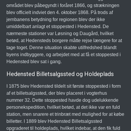
området blev påbegyndt i foråret 1866, og strækningen
blev officielt indviet den 4. oktober 1868. På trods af
jernbanens betydning for regionen blev der ikke
umiddelbart anlagt et stoppested i Hedensted. De
nærmeste stationer var Løsning og Daugård, hvilket
betød, at Hedensteds borgere måtte rejse længere for at
tage toget. Denne situation skabte utilfredshed blandt
byens indbyggere, og arbejdet med at få et stoppested i
Hedensted blev sat i gang.
Hedensted Billetsalgssted og Holdeplads
I 1875 blev Hedensted tildelt sit første stoppested i form
af et billetsalgssted, der blev placeret i vogterhus
nummer 32. Dette stoppested havde dog udelukkende
personekspedition, hvilket betød, at det ikke var en fuld
station, men snarere et trinbræt med mulighed for at købe
billetter. I 1889 blev Hedensted Billetsalgssted
opgraderet til holdeplads, hvilket indebar, at den fik fuld