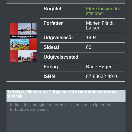
Bogtitel
Flere forsvundne
stationer
Forfatter
Morten Flindt
Larsen
Udgivelsesår
1994
Sidetal
80
Udgivelsessted
Forlag
Bane Bøger
ISBN
87-88632-49-0
Rettelser, Billeder og Tilføjelser til denne side modtages
med tak!