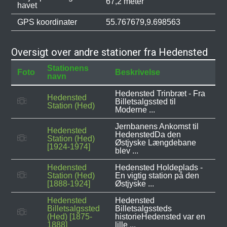
67,2 meter
havet
GPS koordinater
55.767679,9.698563
Oversigt over andre stationer fra Hedensted
Stationens
Foto
Beskrivelse
navn
Hedensted Trinbræt - Fra
Hedensted
Billetsalgssted til
Station (Hed)
Moderne ...
Jernbanens Ankomst til
Hedensted
HedenstedDa den
Station (Hed)
Østjyske Længdebane
[1924-1974]
blev ...
Hedensted
Hedensted Holdeplads -
Station (Hed)
En vigtig station på den
[1888-1924]
Østjyske ...
Hedensted
Hedensted
Billetsalgssted
Billetsalgssteds
(Hed) [1875-
historieHedensted var en
1888]
lille ...