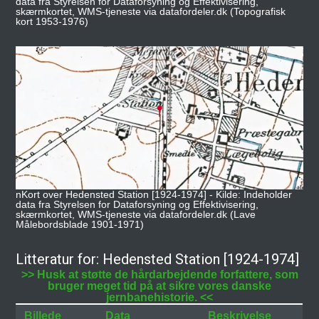
data fra Styrelsen for Dataforsyning og Effektivisering,
skærmkortet, WMS-tjeneste via datafordeler.dk (Topografisk
kort 1953-1976)
nKort over Hedensted Station [1924-1974] - Kilde: Indeholder
data fra Styrelsen for Dataforsyning og Effektivisering,
skærmkortet, WMS-tjeneste via datafordeler.dk (Lave
Målebordsblade 1901-1971)
Litteratur for: Hedensted Station [1924-1974]
>> Husk at støtte de hårdarbejdende forfattere, som
bruger meget tid på at sikre vores danske
jernbanehistorie. <<
Billede
Data
Beskrivelse