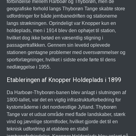
forbindelse mellem Harboør og Thyborøn, men de
geografiske forhold langs Thyborøn Tange skabte store
udfordringer for både jernbanedriften og stationerne
langs strækningen. Oprindeligt var Knopper kun en
holdeplads, men i 1914 blev den ophøjet til station,
hvilket dog ikke betød en væsentlig stigning i
passagertrafikken. Gennem sin levetid oplevede
stationen gentagne problemer med oversvømmelser og
sporforlægninger, hvilket i sidste ende førte til dens
nedlæggelse i 1955.
Etableringen af Knopper Holdeplads i 1899
Da Harboør-Thyborøn-banen blev anlagt i slutningen af
1800-tallet, var det en vigtig infrastrukturforbedring for
kystområderne i det nordvestlige Jylland. Thyborøn
Tange var et udsat område med flade landskaber, stærk
vind og jævnlige stormfloder, hvilket gjorde det til en
teknisk udfordring at etablere en stabil