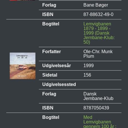
Forlag
Bane Bøger
ISBN
87-88632-49-0
Bogtitel
Lemvigbanen
1879 - 1899 -
1999 (Dansk
Jernbane-Klub:
50)
Forfatter
Ole-Chr. Munk
Plum
Udgivelsesår
1999
Sidetal
156
Udgivelsessted
Forlag
Dansk
Jernbane-Klub
ISBN
8787050439
Bogtitel
Med
Lemvigbanen
gennem 100 år :