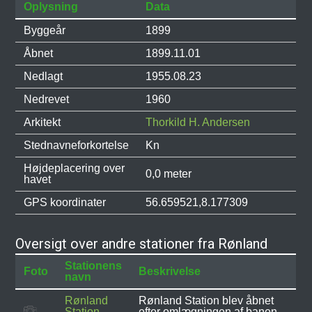
Oplysning
Data
Byggeår
1899
Åbnet
1899.11.01
Nedlagt
1955.08.23
Nedrevet
1960
Arkitekt
Thorkild H. Andersen
Stednavneforkortelse
Kn
Højdeplacering over
0,0 meter
havet
GPS koordinater
56.659521,8.177309
Oversigt over andre stationer fra Rønland
Stationens
Foto
Beskrivelse
navn
Rønland
Rønland Station blev åbnet
Station
efter omlægningen af banen