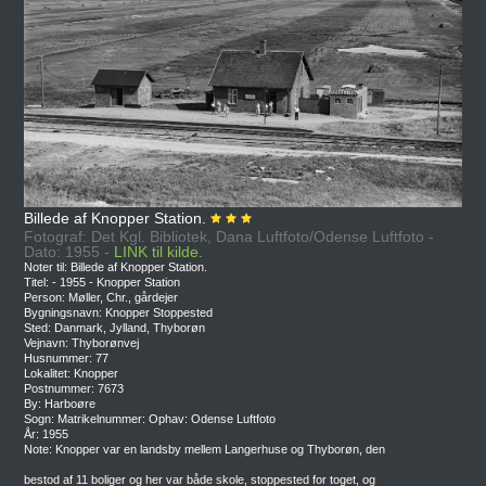
Billede af Knopper Station.
Fotograf: Det Kgl. Bibliotek, Dana Luftfoto/Odense Luftfoto -
Dato: 1955 -
LINK til kilde.
Noter til: Billede af Knopper Station.
Titel: - 1955 - Knopper Station
Person: Møller, Chr., gårdejer
Bygningsnavn: Knopper Stoppested
Sted: Danmark, Jylland, Thyborøn
Vejnavn: Thyborønvej
Husnummer: 77
Lokalitet: Knopper
Postnummer: 7673
By: Harboøre
Sogn: Matrikelnummer: Ophav: Odense Luftfoto
År: 1955
Note: Knopper var en landsby mellem Langerhuse og Thyborøn, den
bestod af 11 boliger og her var både skole, stoppested for toget, og