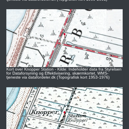
Kort over Knopper Station - Kilde: Indeholder data fra Styrelsen
for Dataforsyning og Effektivisering, skærmkortet, WMS-
tjeneste via datafordeler.dk (Topografisk kort 1953-1976)