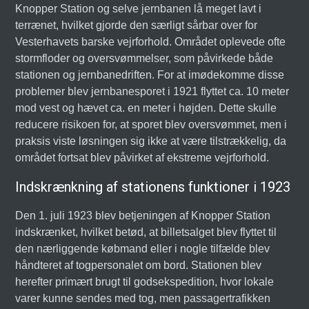
Knopper Station og selve jernbanen lå meget lavt i
terrænet, hvilket gjorde den særligt sårbar over for
Vesterhavets barske vejrforhold. Området oplevede ofte
stormfloder og oversvømmelser, som påvirkede både
stationen og jernbanedriften. For at imødekomme disse
problemer blev jernbanesporet i 1921 flyttet ca. 10 meter
mod vest og hævet ca. en meter i højden. Dette skulle
reducere risikoen for, at sporet blev oversvømmet, men i
praksis viste løsningen sig ikke at være tilstrækkelig, da
området fortsat blev påvirket af ekstreme vejrforhold.
Indskrænkning af stationens funktioner i 1923
Den 1. juli 1923 blev betjeningen af Knopper Station
indskrænket, hvilket betød, at billetsalget blev flyttet til
den nærliggende købmand eller i nogle tilfælde blev
håndteret af togpersonalet om bord. Stationen blev
herefter primært brugt til godsekspedition, hvor lokale
varer kunne sendes med tog, men passagertrafikken