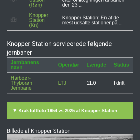
(Røn)
den 23 ...
Knopper
Knopper Station: En af de
Station
mest udsatte stationer på ...
(Kn)
Knopper Station servicerede følgende
jernbaner
Jernbanens
Operatør
Længde
Status
navn
Harboør-
Thyborøn
LTJ
11,0
I drift
Jernbane
▼ Krak luftfoto 1954 vs 2025 af Knopper Station
Billede af Knopper Station