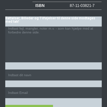
ISBN
87-11-03821-7
Rettelser, Billeder og Tilføjelser til denne side modtages
med tak!