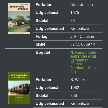
Forfatter
Niels Jensen
Udgivelsesår
1975
Sidetal
80
Udgivelsessted
København
Forlag
J. Fr. Clausen
ISBN
87-11-03697-4
Bogtitel
Æ Kringelbahn -
Aabenraa Amts
Jernbaner
(Dansk
Jernbane-Klub:
44)
Forfatter
B. Wilcke
Udgivelsesår
1982
Sidetal
256
Udgivelsessted
København