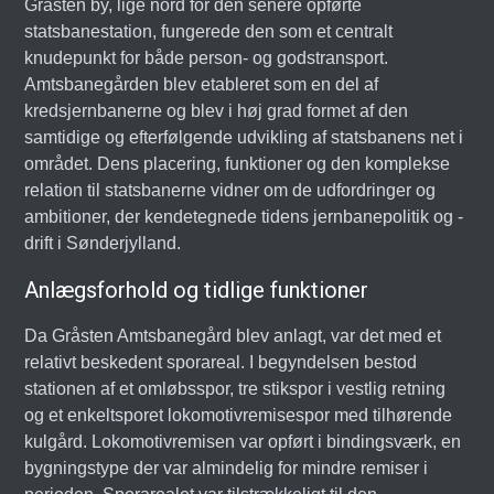
Gråsten by, lige nord for den senere opførte
statsbanestation, fungerede den som et centralt
knudepunkt for både person- og godstransport.
Amtsbanegården blev etableret som en del af
kredsjernbanerne og blev i høj grad formet af den
samtidige og efterfølgende udvikling af statsbanens net i
området. Dens placering, funktioner og den komplekse
relation til statsbanerne vidner om de udfordringer og
ambitioner, der kendetegnede tidens jernbanepolitik og -
drift i Sønderjylland.
Anlægsforhold og tidlige funktioner
Da Gråsten Amtsbanegård blev anlagt, var det med et
relativt beskedent sporareal. I begyndelsen bestod
stationen af et omløbsspor, tre stikspor i vestlig retning
og et enkeltsporet lokomotivremisespor med tilhørende
kulgård. Lokomotivremisen var opført i bindingsværk, en
bygningstype der var almindelig for mindre remiser i