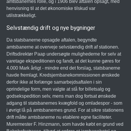
amtsbanernes rolle, og i 1906 blev aftalen opsagt, med
henvisning til at det økonomiske tilskud var
utilstrækkeligt.
Selvstændig drift og nye bygninger
Da statsbanerne opsagde aftalen, begyndte
amtsbanerne at overveje selvstændig drift af stationen.
Driftsdirektør Paap undersøgte mulighederne for selv at
varetage ekspeditionen og fandt, at det kunne gøres for
4.000 Mark årligt - mindre end det forslag, statsbanerne
havde fremlagt. Kredsjernbanekommissionen ønskede
derfor ikke at forlænge samarbejdsaftalen i sin
oprindelige form, men valgte at stå for billetsalg og
godsekspedition selv, mens man dog fortsat ønskede
adgang til statsbanernes kvægfold og omladespor - som
i øvrigt lå på amtsbanernes grund. For at sikre stationens
drift måtte amtsbanerne nu etablere egne faciliteter.
Murermester F. Hinzmann, som havde købt en grund ved