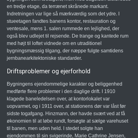
en tredje etage, da terrænet skrånede markant.
Indretningen var lige så mærkværdig som det ydre. I
stueetagen fandtes banens kontor, restauration og
ventesale, mens 1. salen rummede en lejlighed, der
også blev udlejet til rejsende. De trange og kantede rum
med højt til loftet vidnede om en utraditionel
bygningsmæssig tilgang, der næppe fulgte samtidens
jernbanearkitektoniske standarder.
Driftsproblemer og ejerforhold
Bygningens ejendommelige karakter og beliggenhed
medførte flere problemer i den daglige drift. I 1910
klagede baneledelsen over, at kontorlokalet var
uopvarmet, og i 1911 over, at stationens dør var låst før
sidste togafgang. Hinzmann, der havde svært ved at få
økonomien til at løbe rundt, forsøgte at sælge varehuset
til banen, men uden held. I stedet solgte han
ejendommen til sin svigerinde, Marie Cathrine Jensen,