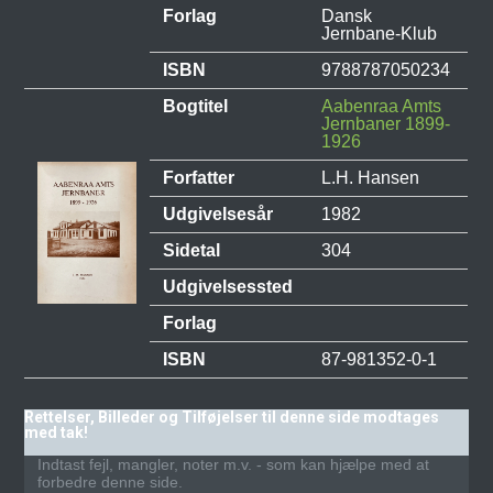
Forlag
Dansk
Jernbane-Klub
ISBN
9788787050234
Bogtitel
Aabenraa Amts
Jernbaner 1899-
1926
Forfatter
L.H. Hansen
Udgivelsesår
1982
Sidetal
304
Udgivelsessted
Forlag
ISBN
87-981352-0-1
Rettelser, Billeder og Tilføjelser til denne side modtages
med tak!