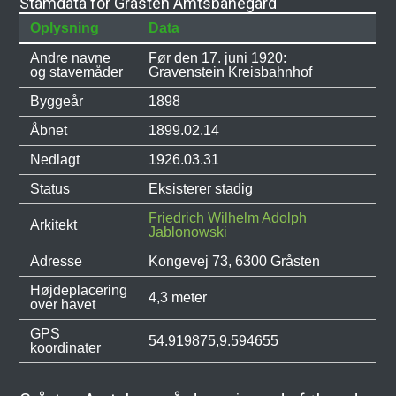
Stamdata for Gråsten Amtsbanegård
Oplysning
Data
Andre navne
Før den 17. juni 1920:
og stavemåder
Gravenstein Kreisbahnhof
Byggeår
1898
Åbnet
1899.02.14
Nedlagt
1926.03.31
Status
Eksisterer stadig
Friedrich Wilhelm Adolph
Arkitekt
Jablonowski
Adresse
Kongevej 73, 6300 Gråsten
Højdeplacering
4,3 meter
over havet
GPS
54.919875,9.594655
koordinater