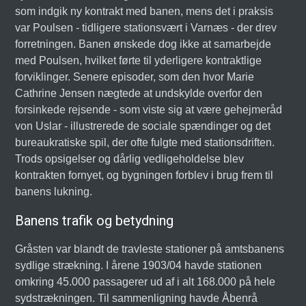
som indgik ny kontrakt med banen, mens det i praksis
var Poulsen - tidligere stationsvært i Varnæs - der drev
forretningen. Banen ønskede dog ikke at samarbejde
med Poulsen, hvilket førte til yderligere kontraktlige
forviklinger. Senere episoder, som den hvor Marie
Cathrine Jensen nægtede at undskylde overfor den
forsinkede rejsende - som viste sig at være gehejmeråd
von Uslar - illustrerede de sociale spændinger og det
bureaukratiske spil, der ofte fulgte med stationsdriften.
Trods opsigelser og dårlig vedligeholdelse blev
kontrakten fornyet, og bygningen forblev i brug frem til
banens lukning.
Banens trafik og betydning
Gråsten var blandt de travleste stationer på amtsbanens
sydlige strækning. I årene 1903/04 havde stationen
omkring 45.000 passagerer ud af i alt 168.000 på hele
sydstrækningen. Til sammenligning havde Åbenrå