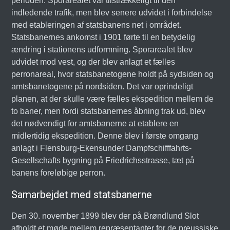
perioden. Sporarealet var tilstrækkeligt til den
indledende trafik, men blev senere udvidet i forbindelse
med etableringen af statsbanens net i området.
Statsbanernes ankomst i 1901 førte til en betydelig
ændring i stationens udformning. Sporarealet blev
udvidet mod vest, og der blev anlagt et fælles
perronareal, hvor statsbanetogene holdt på sydsiden og
amtsbanetogene på nordsiden. Det var oprindeligt
planen, at der skulle være fælles ekspedition mellem de
to baner, men fordi statsbanernes åbning trak ud, blev
det nødvendigt for amtsbanerne at etablere en
midlertidig ekspedition. Denne blev i første omgang
anlagt i Flensburg-Ekensunder Dampfschifffahrts-
Gesellschafts bygning på Friedrichsstrasse, tæt på
banens foreløbige perron.
Samarbejdet med statsbanerne
Den 30. november 1899 blev der på Brøndlund Slot
afholdt et møde mellem repræsentanter for de preussiske