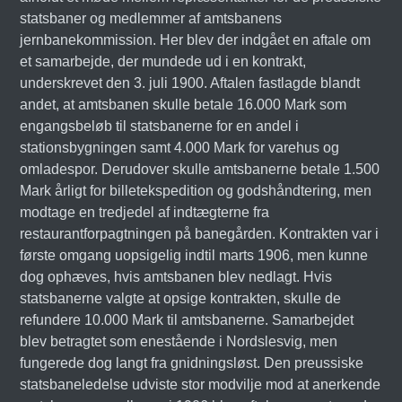
statsbaner og medlemmer af amtsbanens
jernbanekommission. Her blev der indgået en aftale om
et samarbejde, der mundede ud i en kontrakt,
underskrevet den 3. juli 1900. Aftalen fastlagde blandt
andet, at amtsbanen skulle betale 16.000 Mark som
engangsbeløb til statsbanerne for en andel i
stationsbygningen samt 4.000 Mark for varehus og
omladespor. Derudover skulle amtsbanerne betale 1.500
Mark årligt for billetekspedition og godshåndtering, men
modtage en tredjedel af indtægterne fra
restaurantforpagtningen på banegården. Kontrakten var i
første omgang uopsigelig indtil marts 1906, men kunne
dog ophæves, hvis amtsbanen blev nedlagt. Hvis
statsbanerne valgte at opsige kontrakten, skulle de
refundere 10.000 Mark til amtsbanerne. Samarbejdet
blev betragtet som enestående i Nordslesvig, men
fungerede dog langt fra gnidningsløst. Den preussiske
statsbaneledelse udviste stor modvilje mod at anerkende