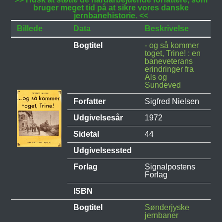
bruger meget tid på at sikre vores danske
jernbanehistorie. <<
Billede
Data
Beskrivelse
Bogtitel
- og så kommer
toget, Trine! : en
baneveterans
erindringer fra
Als og
Sundeved
Forfatter
Sigfred Nielsen
Udgivelsesår
1972
Sidetal
44
Udgivelsessted
Forlag
Signalpostens
Forlag
ISBN
Bogtitel
Sønderjyske
jernbaner