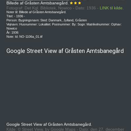
Billede af Gråsten Amtsbanegård.
Fotograf: Det Kgl. Bibliotek, Nowico - Dato: 1936 -
LINK til kilde.
Noter til: Billede af Gråsten Amtsbanegård.
Titel: - 1936 -
Person: Bygningsnavn: Sted: Danmark, Jylland, Gråsten
Vejnavn: Husnummer: Lokalitet: Postnummer: By: Sogn: Matrikelnummer: Ophav:
Nowico
År: 1936
Note: Id: NO-1106a_01.tif
Google Street View af Gråsten Amtsbanegård
Google Street View af Gråsten Amtsbanegård.
Kilde: © Street View, by Google Maps - Dato: den 27. december