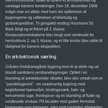
Bahnhofsstrasse, tilbød at opføre et jernbanehotel og
varetage banens forretninger. Den 18. december 1906
indgik man en aftale med ham om opførelsen af
bygningerne og udførelsen af billetsalg og
godsekspedition. Til gengæld modtog Hinzmann 50
Mark årligt og et frikort på 3. klasse.
Restaurationslokalerne blev brugt som ventesale for
henholdsvis 2. og 3. klasse, og et lille kontor blev stillet til
rådighed for banens ekspedition.
En arkitektonisk særling
Gråsten Amtsbanegårds bygning kom til at skille sig ud
blandt samtidens jernbanebygninger. Opført i en
blanding af arkitektoniske stilarter, blev den omtalt som et
"pandekageslot" - en usædvanlig bygning med
kegleformet hjørnetårn, bindingsværk, halv- og
helvalmede tage, frontispicer og en blanding af flade og
rundbuede vinduer. På facaden mod gaden fremstod
bygningen som toetagers, men mod bagsiden afsløredes