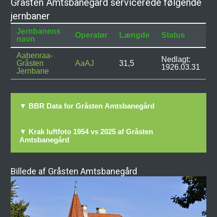
Gråsten Amtsbanegård servicerede følgende
jernbaner
Jernbanens
Operatør
Længde
Status
navn
Aabenraa-
Nedlagt:
Gråsten
AaAJ
31,5
1926.03.31
Jernbane
▼ BBR Data for Gråsten Amtsbanegård
▼ Krak luftfoto 1954 vs 2025 af Gråsten
Amtsbanegård
Billede af Gråsten Amtsbanegård