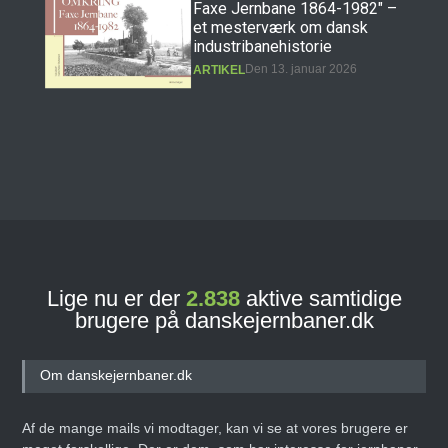
Faxe Jernbane 1864-1982" –
et mesterværk om dansk
industribanehistorie
Den 13. januar 2026
ARTIKEL
Boganmeldelse: "Erindringer
fra Præstøbanen" – et
hovedværk i dansk
jernbanehistorie
Den 11. december 2025
ARTIKEL
Lige nu er der
2.838
aktive samtidige
brugere på danskejernbaner.dk
Banebasen: Det nye digitale
jernbane- og
sporvejshistoriske arkiv!
Om danskejernbaner.dk
Den 27. september 2025
ARTIKEL
Af de mange mails vi modtager, kan vi se at vores brugere er