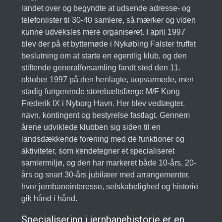
landet over og begyndte at udsende adresse- og
telefonlister til 30-40 samlere, så mærker og viden
kunne udveksles mere organiseret. I april 1997
blev der på et byttemøde i Nykøbing Falster truffet
beslutning om at starte en egentlig klub, og den
stiftende generalforsamling fandt sted den 11.
oktober 1997 på den henlagte, uopvarmede, men
stadig fungerende storebæltsfærge M/F Kong
Frederik IX i Nyborg Havn. Her blev vedtægter,
navn, kontingent og bestyrelse fastlagt. Gennem
årene udviklede klubben sig siden til en
landsdækkende forening med de funktioner og
aktiviteter, som kendetegner et specialiseret
samlermiljø, og den har markeret både 10-års, 20-
års og snart 30-års jubilæer med arrangementer,
hvor jernbaneinteresse, selskabelighed og historie
gik hånd i hånd.
Specialisering i jernbanehistorie er en