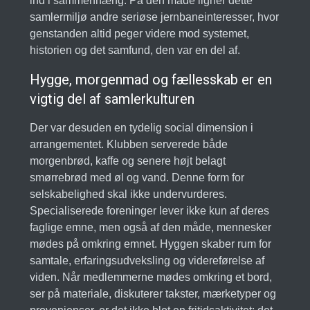
ind i sammenhæng. På den måde ligner dette
samlermiljø andre seriøse jernbaneinteresser, hvor
genstanden altid peger videre mod systemet,
historien og det samfund, den var en del af.
Hygge, morgenmad og fællesskab er en
vigtig del af samlerkulturen
Der var desuden en tydelig social dimension i
arrangementet. Klubben serverede både
morgenbrød, kaffe og senere højt belagt
smørrebrød med øl og vand. Denne form for
selskabelighed skal ikke undervurderes.
Specialiserede foreninger lever ikke kun af deres
faglige emne, men også af den måde, mennesker
mødes på omkring emnet. Hyggen skaber rum for
samtale, erfaringsudveksling og videreførelse af
viden. Når medlemmerne mødes omkring et bord,
ser på materiale, diskuterer takster, mærketyper og