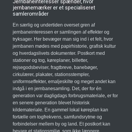
Jernbaneinteresser spænder, hvor
jernbanemærker er et specialiseret
samlerområder
En særlig og undertiden overset gren af
jernbaneinteressen er samlingen af effekter og
tryksager. Her bevæger man sig ind i et felt, hvor
jernbanen mødes med papirhistorie, grafisk kultur
og hverdagslivets dokumenter. Postkort med
stationer og tog, køreplaner, billetter,
rejsegodsbeviser, fragtbreve, banebøger,
cirkulærer, plakater, stationsstempler,
uniformseffekter, emaljeskilte og meget andet kan
indgå i en jernbanesamling. Det, der for én
generation var dagligdags forbrugsmateriale, er for
en senere generation blevet historisk
kildemateriale. En gammel lokal køreplan kan
fortælle om togfrekvens, samfundsrytme og
forbindelser mellem by og land. Et postkort kan
bevare et stationsmiljø, som ikke længere