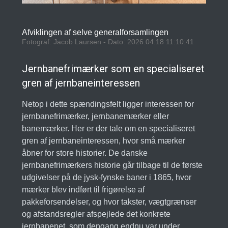
Afviklingen af selve generalforsamlingen
Fotograf: Jacob Laursen - Dato: 2026.04.18 11:10:41
Jernbanefrimærker som en specialiseret
gren af jernbaneinteressen
Netop i dette spændingsfelt ligger interessen for
jernbanefrimærker, jernbanemærker eller
banemærker. Her er der tale om en specialiseret
gren af jernbaneinteressen, hvor små mærker
åbner for store historier. De danske
jernbanefrimærkers historie går tilbage til de første
udgivelser på de jysk-fynske baner i 1865, hvor
mærker blev indført til frigørelse af
pakkeforsendelser, og hvor takster, vægtgrænser
og afstandsregler afspejlede det konkrete
jernbanenet, som dengang endnu var under