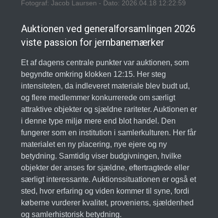
Fotograf: Jacob Laursen - Dato: 2026.04.18 12:22:59
Auktionen ved generalforsamlingen 2026
viste passion for jernbanemærker
Et af dagens centrale punkter var auktionen, som
begyndte omkring klokken 12:15. Her steg
intensiteten, da indleveret materiale blev budt ud,
og flere medlemmer konkurrerede om særligt
attraktive objekter og sjældne rariteter. Auktionen er
i denne type miljø mere end blot handel. Den
fungerer som en institution i samlerkulturen. Her får
materialet en ny placering, nye ejere og ny
betydning. Samtidig viser budgivningen, hvilke
objekter der anses for sjældne, eftertragtede eller
særligt interessante. Auktionssituationen er også et
sted, hvor erfaring og viden kommer til syne, fordi
køberne vurderer kvalitet, proveniens, sjældenhed
og samlerhistorisk betydning.