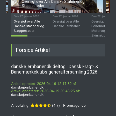
Oversigt over Alle Danske Stationer og
Stoppesteder
Den 27. januar 2026
Den 27. januar 2026
Den 27. januar 202
Oversigt over Alle
Oversigt over Alle
Oversigt over D
Danske Stationer og
Danske Jernbaner
Lokomotiver,
Stoppesteder
Motorvogne og
Skinnebusser
Forside Artikel
danskejernbaner.dk deltog i Dansk Fragt- &
Banemærkeklubs generalforsamling 2026
Artikel oprettet: 2026-04-19 12:17:32 af:
danskejernbaner.dk
Artikel opdateret: 2026-04-19 20:45:25 af:
danskejernbaner.dk
Anbefaling:
(4.7) - Fremragende