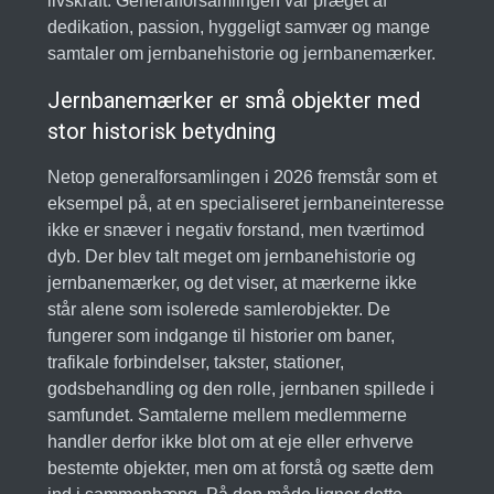
livskraft. Generalforsamlingen var præget af
dedikation, passion, hyggeligt samvær og mange
samtaler om jernbanehistorie og jernbanemærker.
Jernbanemærker er små objekter med
stor historisk betydning
Netop generalforsamlingen i 2026 fremstår som et
eksempel på, at en specialiseret jernbaneinteresse
ikke er snæver i negativ forstand, men tværtimod
dyb. Der blev talt meget om jernbanehistorie og
jernbanemærker, og det viser, at mærkerne ikke
står alene som isolerede samlerobjekter. De
fungerer som indgange til historier om baner,
trafikale forbindelser, takster, stationer,
godsbehandling og den rolle, jernbanen spillede i
samfundet. Samtalerne mellem medlemmerne
handler derfor ikke blot om at eje eller erhverve
bestemte objekter, men om at forstå og sætte dem