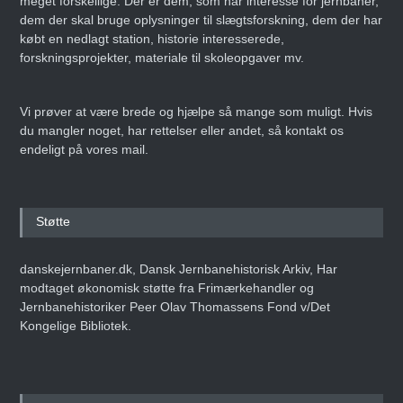
meget forskellige. Der er dem, som har interesse for jernbaner,
dem der skal bruge oplysninger til slægtsforskning, dem der har
købt en nedlagt station, historie interesserede,
Danmarks Jernbanemuseum
forskningsprojekter, materiale til skoleopgaver mv.
fejrer 50-års jubilæum med
storstilet
weekendarrangement
Vi prøver at være brede og hjælpe så mange som muligt. Hvis
Den 14. juni 2025
ARTIKEL
du mangler noget, har rettelser eller andet, så kontakt os
endeligt på vores mail.
Erling Nederland –
Infografiens Mester
Støtte
Den 8. maj 2025
ARTIKEL
danskejernbaner.dk, Dansk Jernbanehistorisk Arkiv, Har
modtaget økonomisk støtte fra Frimærkehandler og
Jernbanehistoriker Peer Olav Thomassens Fond v/Det
Kongelige Bibliotek.