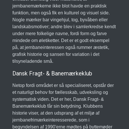
jernbanemærkerne ikke blot havde en praktisk
funktion, men også fik en kulturel og visuel side.
Nogle mærker bar vingehjul, tog, byvåben eller
landskabsmotiver; andre blev i samlerkredse kendt
under mere folkelige navne, fordi form og farve
mindede om øletiketter. Det er et godt eksempel
på, at jernbaneinteressen også rummer æstetik,
grafisk historie og sansen for variation i det
tilsyneladende små.
Dansk Fragt- & Banemærkeklub
Netop fordi området er så specialiseret, opstår der
et naturligt behov for fællesskab, udveksling og
systematisk viden. Det er her, Dansk Fragt- &
Banemærkeklub får sin betydning. Klubbens
historie viser, at den udsprang af et miljø af
jernbanefrimærkeinteresserede, som i
begyndelsen af 1990'erne mødtes på byttemøder