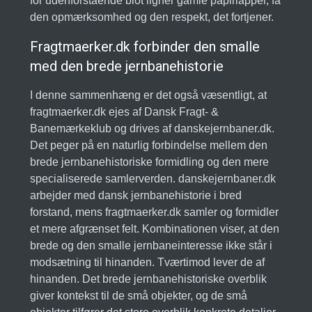
for udenforstående blot ligner gamle papirlapper, få
den opmærksomhed og den respekt, det fortjener.
Fragtmaerker.dk forbinder den smalle
med den brede jernbanehistorie
I denne sammenhæng er det også væsentligt, at
fragtmaerker.dk ejes af Dansk Fragt- &
Banemærkeklub og drives af danskejernbaner.dk.
Det peger på en naturlig forbindelse mellem den
brede jernbanehistoriske formidling og den mere
specialiserede samlerverden. danskejernbaner.dk
arbejder med dansk jernbanehistorie i bred
forstand, mens fragtmaerker.dk samler og formidler
et mere afgrænset felt. Kombinationen viser, at den
brede og den smalle jernbaneinteresse ikke står i
modsætning til hinanden. Tværtimod lever de af
hinanden. Det brede jernbanehistoriske overblik
giver kontekst til de små objekter, og de små