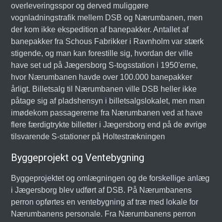
overleveringsspor og derved muliggøre
vognladningstrafik mellem DSB og Nærumbanen, men
der kom ikke ekspedition af banepakker. Antallet af
banepakker fra Schous Fabrikker i Ravnholm var stærk
stigende, og man kan forestille sig, hvordan der ville
have set ud på Jægersborg S-togsstation i 1950'erne,
hvor Nærumbanen havde over 100.000 banepakker
årligt. Billetsalg til Nærumbanen ville DSB heller ikke
påtage sig af pladshensyn i billetsalgslokalet, men man
imødekom passagererne fra Nærumbanen ved at have
flere færdigtrykte billetter i Jægersborg end på de øvrige
tilsvarende S-stationer på Holtestrækningen
Byggeprojekt og Ventebygning
Byggeprojektet og omlægningen og de forskellige anlæg
i Jægersborg blev udført af DSB. På Nærumbanens
perron opførtes en ventebygning af træ med lokale for
Nærumbanens personale. Fra Nærumbanens perron