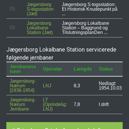
Jægersborg
Jægersborg S-togsstation:
S-togsstation
Et Historisk Knudepunkt på
(Jæt)
...
Jægersborg
Jægersborg Lokalbane
Lokalbane
Station – Baggrund og
Station (Jæt)
TilslutningsplanDen ...
Jægersborg Lokalbane Station servicerede
følgende jernbaner
Jernbanens
Operatør
Længde
Status
navn
Jægersborg-
Nedlagt:
Nærum
LNJ
8,3
1954.10.03
[1936-1954]
Jægersborg-
LT
Nærum
(Oprindelig:
7,8
I drift
Jernbane
LNJ)