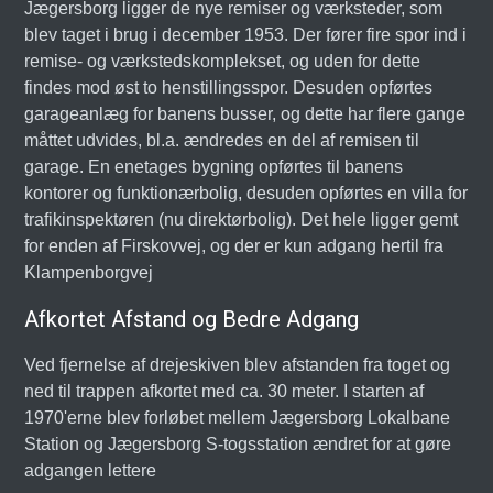
Jægersborg ligger de nye remiser og værksteder, som
blev taget i brug i december 1953. Der fører fire spor ind i
remise- og værkstedskomplekset, og uden for dette
findes mod øst to henstillingsspor. Desuden opførtes
garageanlæg for banens busser, og dette har flere gange
måttet udvides, bl.a. ændredes en del af remisen til
garage. En enetages bygning opførtes til banens
kontorer og funktionærbolig, desuden opførtes en villa for
trafikinspektøren (nu direktørbolig). Det hele ligger gemt
for enden af Firskovvej, og der er kun adgang hertil fra
Klampenborgvej
Afkortet Afstand og Bedre Adgang
Ved fjernelse af drejeskiven blev afstanden fra toget og
ned til trappen afkortet med ca. 30 meter. I starten af
1970'erne blev forløbet mellem Jægersborg Lokalbane
Station og Jægersborg S-togsstation ændret for at gøre
adgangen lettere