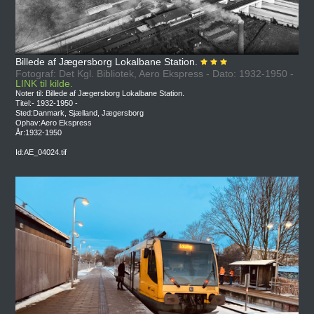
Billede af Jægersborg Lokalbane Station.
Fotograf: Det Kgl. Bibliotek, Aero Ekspress - Dato: 1932-1950 -
LINK til kilde.
Noter til: Billede af Jægersborg Lokalbane Station.
Titel:- 1932-1950 -
Sted:Danmark, Sjælland, Jægersborg
Ophav:Aero Ekspress
År:1932-1950
Id:AE_04024.tif