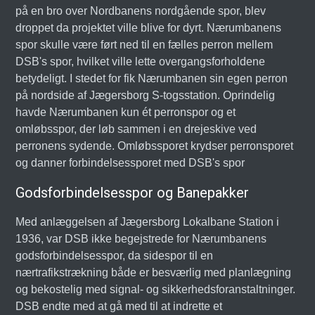
på en bro over Nordbanens nordgående spor, blev
droppet da projektet ville blive for dyrt. Nærumbanens
spor skulle være ført ned til en fælles perron mellem
DSB's spor, hvilket ville lette overgangsforholdene
betydeligt. I stedet for fik Nærumbanen sin egen perron
på nordside af Jægersborg S-togsstation. Oprindelig
havde Nærumbanen kun ét perronspor og et
omløbsspor, der løb sammen i en drejeskive ved
perronens sydende. Omløbssporet krydser perronsporet
og danner forbindelsessporet med DSB's spor
Godsforbindelsesspor og Banepakker
Med anlæggelsen af Jægersborg Lokalbane Station i
1936, var DSB ikke begejstrede for Nærumbanens
godsforbindelsesspor, da sidespor til en
nærtrafikstrækning både er besværlig med planlægning
og bekostelig med signal- og sikkerhedsforanstaltninger.
DSB endte med at gå med til at indrette et