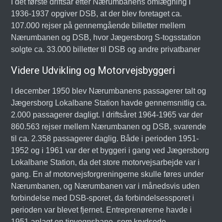
I det første driftsår efter Nærumbanens omlægning i
1936-1937 opgiver DSB, at der blev foretaget ca.
107.000 rejser på gennemgående billetter mellem
Nærumbanen og DSB, hvor Jægersborg S-togsstation
solgte ca. 33.000 billetter til DSB og andre privatbaner
Videre Udvikling og Motorvejsbyggeri
I december 1950 blev Nærumbanens passagerer talt og
Jægersborg Lokalbane Station havde gennemsnitlig ca.
2.000 passagerer dagligt. I driftsåret 1964-1965 var der
860.563 rejser mellem Nærumbanen og DSB, svarende
til ca. 2.358 passagerer daglig. Både i perioden 1951-
1952 og i 1961 var der et byggeri i gang ved Jægersborg
Lokalbane Station, da det store motorvejsarbejde var i
gang. En af motorvejsforgreningerne skulle føres under
Nærumbanen, og Nærumbanen var i månedsvis uden
forbindelse med DSB-sporet, da forbindelsessporet i
perioden var blevet fjernet. Entreprenørerne havde i
1951 anlagt en tipvognsbane, som krydsede