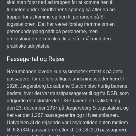
skal man først ned ad trappen for at komme hen til
tunnelen under Nordbanens spor og så atter op ad
trapper for at komme og hen til perronen på S-
togsstationen. Det har været forslag fremme om en
perronundergang midt på perronerne, men
omkostningerne kom ikke til at stå i mål med den
praktiske udnyttelse
Passagertal og Rejser
Nærumbanen lavede kun systematisk statistik på antal
passagerer for de forskellige standsningssteder frem til
1926. Jægersborg Lokalbane Station blev hurtig banens
bedste, hvor det var transitpassagerer til og fra DSB, som
udgjorde den største del. DSB lavede en trafiktælling
den 23. december 1937 på Jægersborg S-togsstation, og
her var der 1.267 passagerer fra og til Nærumbanen.
Halvdelen af de rejsende var i myldretiden enten mellem
kl. 6-8 (340 passagerer) eller kl. 16-18 (310 passagerer).