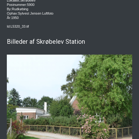
Lokalitet:Skrøbelev
Postnummer:5900
By:Rudkøbing
Ophav:Sylvest Jensen Luftfoto
År:1950
Id:L5320_33.tif
Billeder af Skrøbelev Station