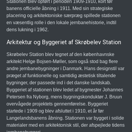
Stationen blev opført i perioden 1909-1910, kort før
banens officielle åbning i 1911. Med sin strategiske
placering og arkitektoniske særpræg spillede stationen
en væsentlig rolle i den lokale jernbanehistorie, indtil
dens lukning i 1962.
Arkitektur og Byggeriet af Skrøbelev Station
Skrøbelev Station blev tegnet af den københavnske
arkitekt Helge Bojsen-Møller, som også stod bag flere
andre jernbanebygninger i Danmark. Hans designstil var
præget af funktionelle og samtidig æstetisk tiltalende
bygninger, der passede ind i det danske landskab.
Byggeriet af stationen blev ledet af bygmester Johannes
Petersen fra Nyborg, mens bygningskonduktør J. Bruun
overvågede projektets gennemførelse. Byggeriet
startede i 1909 og blev afsluttet i 1910, et år før
Langelandsbanens åbning. Stationen var bygget i solide
materialer med en arkitektonisk stil, der afspejlede tidens