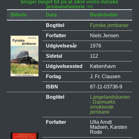
bruger meget tid på at sikre vores danske
jernbanehistorie. <<
Billede
Data
Beskrivelse
Bogtitel
Fynske jernbaner
Forfatter
Niels Jensen
Udgivelsesår
1976
Sidetal
112
Udgivelsessted
København
Forlag
J. Fr. Clausen
ISBN
87-11-03736-9
Bogtitel
Langelandsbanen
- Danmarks
smukkeste
jernbane
Forfatter
Ulla Arndt
Madsen, Karsten
Rode