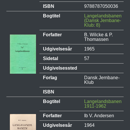
ISBN
9788787050036
Bogtitel
Langelandsbanen
(Dansk Jernbane-
Klub: 8)
Forfatter
B. Wilcke & P.
Thomassen
Udgivelsesår
1965
Sidetal
57
Udgivelsessted
Forlag
Dansk Jernbane-
Klub
ISBN
Bogtitel
Langelandsbanen
1911-1962
Forfatter
Ib V. Andersen
Udgivelsesår
1964