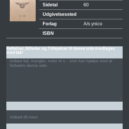
Sidetal
60
Udgivelsessted
Forlag
A/s ynico
ISBN
Rettelser, Billeder og Tilføjelser til denne side modtages
med tak!