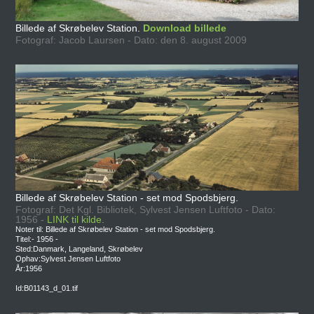
Billede af Skrøbelev Station.
Download billede
Fotograf: Jacob Laursen - Dato: den 8. august 2009
Billede af Skrøbelev Station - set mod Spodsbjerg.
Fotograf: Det Kgl. Bibliotek, Sylvest Jensen Luftfoto - Dato:
1956 -
LINK til kilde.
Noter til: Billede af Skrøbelev Station - set mod Spodsbjerg.
Titel:- 1956 -
Sted:Danmark, Langeland, Skrøbelev
Ophav:Sylvest Jensen Luftfoto
År:1956
Id:B01143_d_01.tif