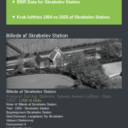
▼ BBR Data for Skrøbelev Station
▼ Krak luftfoto 1954 vs 2025 af Skrøbelev Station
Billede af Skrøbelev Station
Billede af Skrøbelev Station.
Fotograf: Det Kgl. Bibliotek, Sylvest Jensen Luftfoto - Dato:
1950 -
LINK til kilde.
Noter til: Billede af Skrøbelev Station.
Titel:- 1950 - Skrøbelev Station
Bygningsnavn:Skrøbelev Station
Sted:Danmark, Langeland, Ny Skrøbelev
Vejnavn:Stationsvej
Husnummer:4