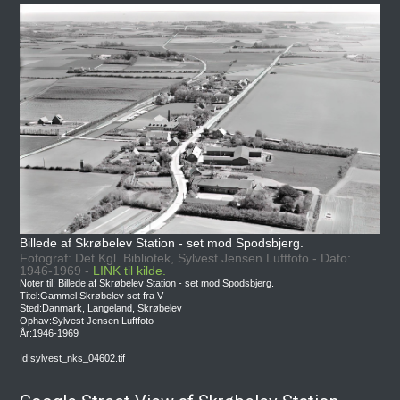
Billede af Skrøbelev Station - set mod Spodsbjerg.
Fotograf: Det Kgl. Bibliotek, Sylvest Jensen Luftfoto - Dato:
1946-1969 -
LINK til kilde.
Noter til: Billede af Skrøbelev Station - set mod Spodsbjerg.
Titel:Gammel Skrøbelev set fra V
Sted:Danmark, Langeland, Skrøbelev
Ophav:Sylvest Jensen Luftfoto
År:1946-1969
Id:sylvest_nks_04602.tif