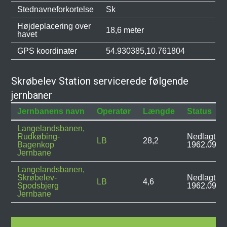
Stednavneforkortelse
Sk
Højdeplacering over
18,6 meter
havet
GPS koordinater
54.930385,10.761804
Skrøbelev Station servicerede følgende
jernbaner
Jernbanens navn
Operatør
Længde
Status
Langelandsbanen,
Rudkøbing-
Nedlagt:
LB
28,2
Bagenkop
1962.09.2
Jernbane
Langelandsbanen,
Skrøbelev-
Nedlagt:
LB
4,6
Spodsbjerg
1962.09.2
Jernbane