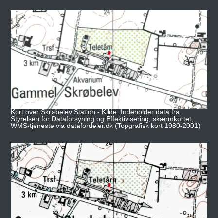
Kort over Skrøbelev Station - Kilde: Indeholder data fra
Styrelsen for Dataforsyning og Effektivisering, skærmkortet,
WMS-tjeneste via datafordeler.dk (Topgrafisk kort 1980-2001)