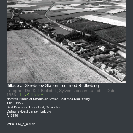
Billede af Skrøbelev Station - set mod Rudkøbing.
Fotograf: Det Kgl. Bibliotek, Sylvest Jensen Luftfoto - Dato:
1956 -
LINK til kilde.
Noter til: Billede af Skrøbelev Station - set mod Rudkøbing.
Titel:- 1956 -
Sted:Danmark, Langeland, Skrøbelev
Ophav:Sylvest Jensen Luftfoto
År:1956
Id:B01143_p_001.tif