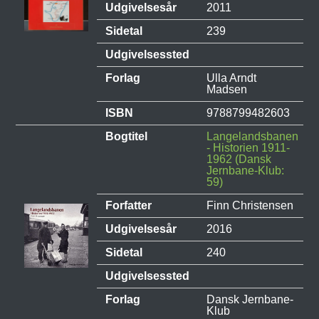
Udgivelsesår
2011
Sidetal
239
Udgivelsessted
Forlag
Ulla Arndt
Madsen
ISBN
9788799482603
Bogtitel
Langelandsbanen
- Historien 1911-
1962 (Dansk
Jernbane-Klub:
59)
Forfatter
Finn Christensen
Udgivelsesår
2016
Sidetal
240
Udgivelsessted
Forlag
Dansk Jernbane-
Klub