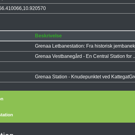
56.410066,10.920570
Beskrivelse
Grenaa Letbanestation: Fra historisk jernbanekn
Grenaa Vestbanegård - En Central Station for ..
Grenaa Station - Knudepunktet ved KattegatGren
on
tation