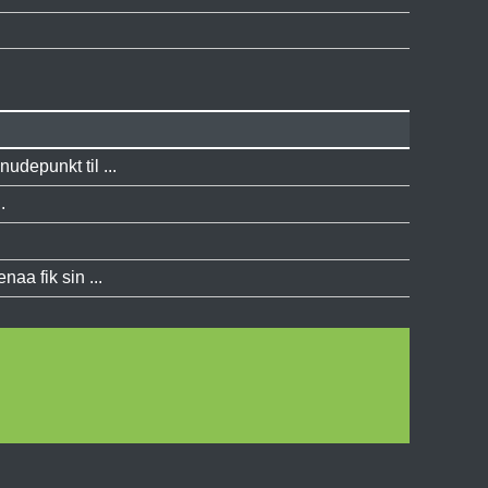
udepunkt til ...
.
aa fik sin ...