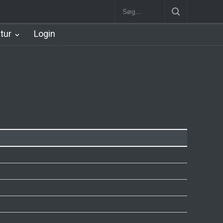
Station
Nørrebro B Station [1886-1930]
Nørrebro A Station [1886
atur
Login