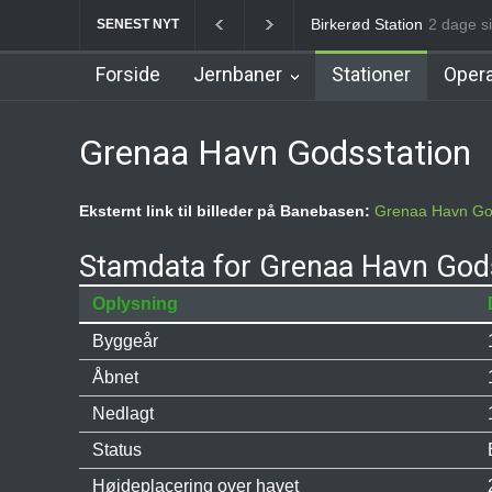
Allerød Station
2 dage si
Favrhol
SENEST NYT
Forside
Jernbaner
Stationer
Opera
Grenaa Havn Godsstation
Eksternt link til billeder på Banebasen:
Grenaa Havn Go
Stamdata for Grenaa Havn God
Oplysning
Byggeår
Åbnet
Nedlagt
Status
Højdeplacering over havet