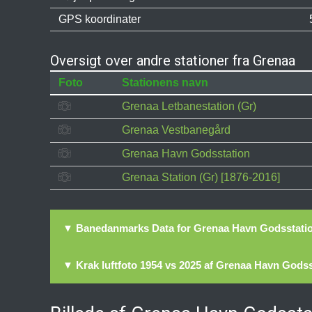
GPS koordinater
Oversigt over andre stationer fra Grenaa
Foto
Stationens navn
Grenaa Letbanestation (Gr)
Grenaa Vestbanegård
Grenaa Havn Godsstation
Grenaa Station (Gr) [1876-2016]
▼ Banedanmarks Data for Grenaa Havn Godsstati
▼ Krak luftfoto 1954 vs 2025 af Grenaa Havn Godss