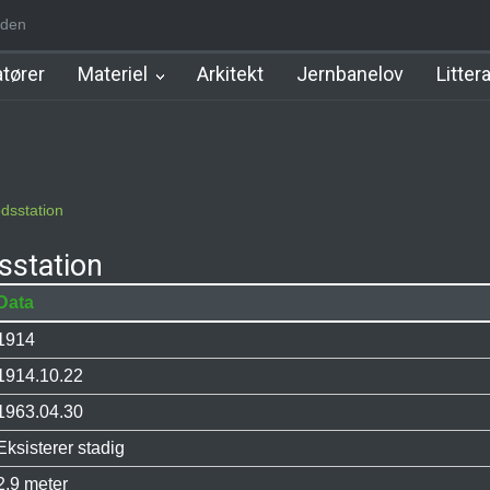
den
m Station
Hillerød Lokal Station
Hillerød Station
København Syd 
tører
Materiel
Arkitekt
Jernbanelov
Litter
dsstation
sstation
Data
1914
1914.10.22
1963.04.30
Eksisterer stadig
2,9 meter