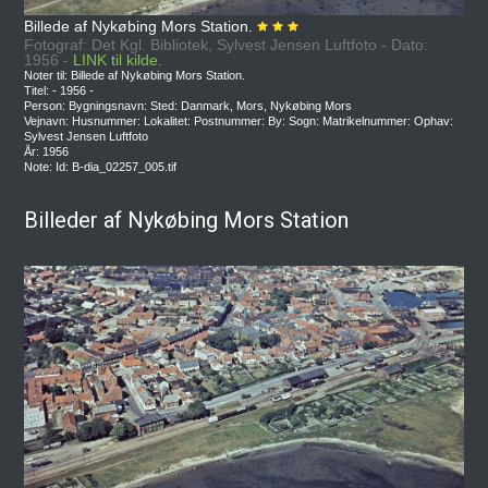
Billede af Nykøbing Mors Station.
Fotograf: Det Kgl. Bibliotek, Sylvest Jensen Luftfoto - Dato:
1956 -
LINK til kilde.
Noter til: Billede af Nykøbing Mors Station.
Titel: - 1956 -
Person: Bygningsnavn: Sted: Danmark, Mors, Nykøbing Mors
Vejnavn: Husnummer: Lokalitet: Postnummer: By: Sogn: Matrikelnummer: Ophav:
Sylvest Jensen Luftfoto
År: 1956
Note: Id: B-dia_02257_005.tif
Billeder af Nykøbing Mors Station