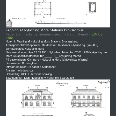
Tegning af Nykøbing Mors Stations Brovægthus.
Kilde: Danmarks Jernbanemuseum - Dato: Ukendt -
LINK til
kilde.
Noter til: Tegning af Nykøbing Mors Stations Brovægthus.
Transportselskab/ operatør: De danske Statsbaner i Jylland og Fyn (JFJ)
Jernbanested: Nykøbing Mors
Navneændringer: Før 15.05.1931 Nykjøbing Mors, før 07.01.1928 Nykjøbing paa
Mors i ekspeditionsforhold, før __.__.18__ Nykjøbing Morsø.
På strækningen: Glyngøre - Nykøbing Mors (skib/jernbanefærge)
Beskrivelse: Brovægthus.
Infrastrukturejer: De danske Statsbaner
Anslået motivdato: u.a.
Delsamling: Ulrik T. Jensens samling
Scannummer: DSB-Nykobing-M-vaegt-mv-scan22498