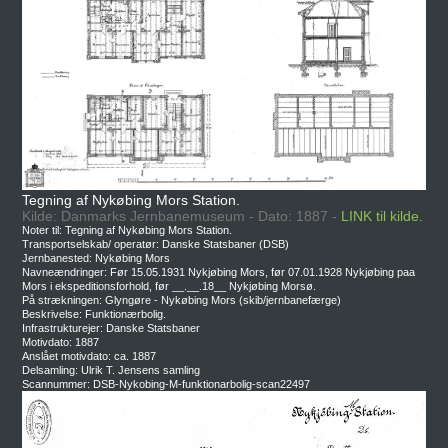
Tegning af Nykøbing Mors Station.
Kilde: Danmarks Jernbanemuseum - Dato: 1887 -
LINK til kilde.
Noter til: Tegning af Nykøbing Mors Station.
Transportselskab/ operatør: Danske Statsbaner (DSB)
Jernbanested: Nykøbing Mors
Navneændringer: Før 15.05.1931 Nykjøbing Mors, før 07.01.1928 Nykjøbing paa
Mors i ekspeditionsforhold, før __.__.18__ Nykjøbing Morsø.
På strækningen: Glyngøre - Nykøbing Mors (skib/jernbanefærge)
Beskrivelse: Funktionærbolig.
Infrastrukturejer: Danske Statsbaner
Motivdato: 1887
Anslået motivdato: ca. 1887
Delsamling: Ulrik T. Jensens samling
Scannummer: DSB-Nykobing-M-funktionarbolig-scan22497