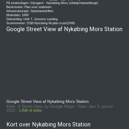
På strækningen: Glyngøre - Nykøbing Mors (skib/jernbanefærge)
Beskrivelse: Plan over stationen.
Infrastrukturejer: Statsbanedriften
Motivdato: 1899
Delsamling: Ulrik T. Jensens samling
Scannummer: DSB-Nykobing-M-plan-scan22495
Google Street View af Nykøbing Mors Station
Google Street View af Nykøbing Mors Station.
Kilde: © Street View, by Google Maps - Dato: den 3. januar
2022 -
LINK til kilde.
Kort over Nykøbing Mors Station