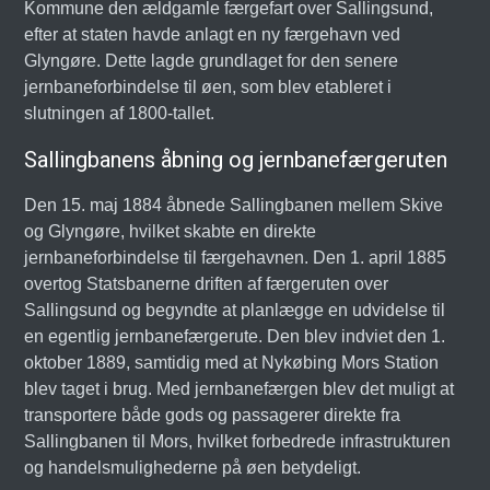
Kommune den ældgamle færgefart over Sallingsund,
efter at staten havde anlagt en ny færgehavn ved
Glyngøre. Dette lagde grundlaget for den senere
jernbaneforbindelse til øen, som blev etableret i
slutningen af 1800-tallet.
Sallingbanens åbning og jernbanefærgeruten
Den 15. maj 1884 åbnede Sallingbanen mellem Skive
og Glyngøre, hvilket skabte en direkte
jernbaneforbindelse til færgehavnen. Den 1. april 1885
overtog Statsbanerne driften af færgeruten over
Sallingsund og begyndte at planlægge en udvidelse til
en egentlig jernbanefærgerute. Den blev indviet den 1.
oktober 1889, samtidig med at Nykøbing Mors Station
blev taget i brug. Med jernbanefærgen blev det muligt at
transportere både gods og passagerer direkte fra
Sallingbanen til Mors, hvilket forbedrede infrastrukturen
og handelsmulighederne på øen betydeligt.