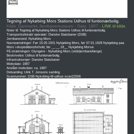
Tegning af Nykøbing Mors Stations Udhus til funtionærbolig.
Kilde: Danmarks Jernbanemuseum - Dato: 1887 -
LINK til kilde.
Noter til: Tegning af Nykøbing Mors Stations Udhus til funtionærbolig.
Transportselskab/ operatør: Danske Statsbaner (DSB)
Jernbanested: Nykøbing Mors
Navneændringer: Før 15.05.1931 Nykjøbing Mors, før 07.01.1928 Nykjøbing paa
Mors i ekspeditionsforhold, før __.__.18__ Nykjøbing Morsø.
På strækningen: Glyngøre - Nykøbing Mors (skib/jernbanefærge)
Beskrivelse: Udhus til funtionærbolig.
Infrastrukturejer: Danske Statsbaner
Motivdato: 1887
Anslået motivdato: ca. 1887
Delsamling: Ulrik T. Jensens samling
Scannummer: DSB-Nykobing-M-udhus-scan22506