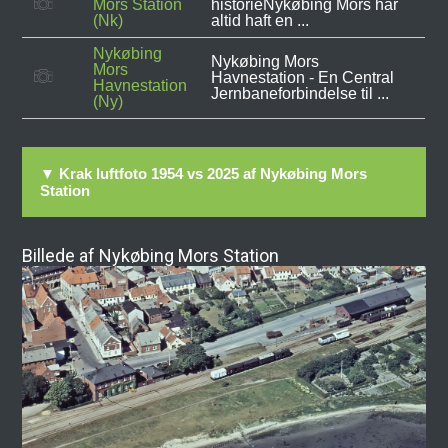
Mors Station
historieNykøbing Mors har
(Nk)
altid haft en ...
Nykøbing
Nykøbing Mors
Mors
Havnestation - En Central
Havnestation
Jernbaneforbindelse til ...
(Ny)
▼ Krak luftfoto 1954 vs 2025 af Nykøbing Mors
Station
Billede af Nykøbing Mors Station