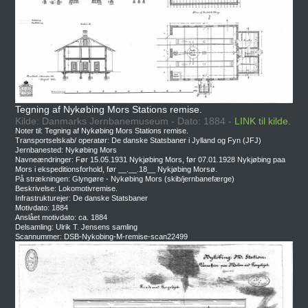
Tegning af Nykøbing Mors Stations remise.
Kilde: Danmarks Jernbanemuseum - Dato: 1884 -
LINK til kilde.
Noter til: Tegning af Nykøbing Mors Stations remise.
Transportselskab/ operatør: De danske Statsbaner i Jylland og Fyn (JFJ)
Jernbanested: Nykøbing Mors
Navneændringer: Før 15.05.1931 Nykjøbing Mors, før 07.01.1928 Nykjøbing paa
Mors i ekspeditionsforhold, før __.__.18__ Nykjøbing Morsø.
På strækningen: Glyngøre - Nykøbing Mors (skib/jernbanefærge)
Beskrivelse: Lokomotivremise.
Infrastrukturejer: De danske Statsbaner
Motivdato: 1884
Anslået motivdato: ca. 1884
Delsamling: Ulrik T. Jensens samling
Scannummer: DSB-Nykobing-M-remise-scan22499