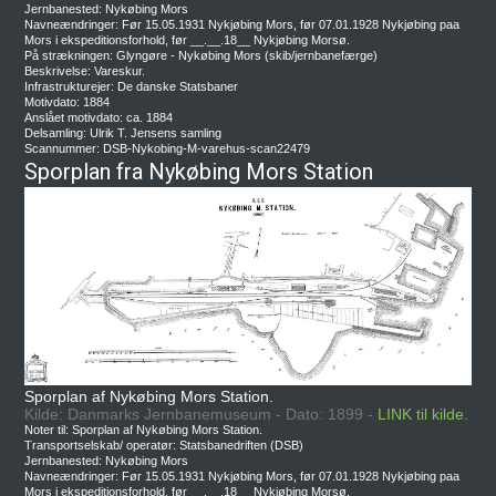
Jernbanested: Nykøbing Mors
Navneændringer: Før 15.05.1931 Nykjøbing Mors, før 07.01.1928 Nykjøbing paa
Mors i ekspeditionsforhold, før __.__.18__ Nykjøbing Morsø.
På strækningen: Glyngøre - Nykøbing Mors (skib/jernbanefærge)
Beskrivelse: Vareskur.
Infrastrukturejer: De danske Statsbaner
Motivdato: 1884
Anslået motivdato: ca. 1884
Delsamling: Ulrik T. Jensens samling
Scannummer: DSB-Nykobing-M-varehus-scan22479
Sporplan fra Nykøbing Mors Station
Sporplan af Nykøbing Mors Station.
Kilde: Danmarks Jernbanemuseum - Dato: 1899 -
LINK til kilde.
Noter til: Sporplan af Nykøbing Mors Station.
Transportselskab/ operatør: Statsbanedriften (DSB)
Jernbanested: Nykøbing Mors
Navneændringer: Før 15.05.1931 Nykjøbing Mors, før 07.01.1928 Nykjøbing paa
Mors i ekspeditionsforhold, før __.__.18__ Nykjøbing Morsø.