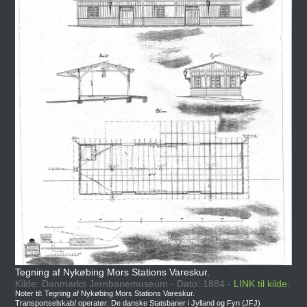
Tegning af Nykøbing Mors Stations Vareskur.
Kilde: Danmarks Jernbanemuseum - Dato: 1884 -
LINK til kilde.
Noter til: Tegning af Nykøbing Mors Stations Vareskur.
Transportselskab/ operatør: De danske Statsbaner i Jylland og Fyn (JFJ)