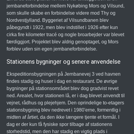
jernbaneforbindelse mellem Nykøbing Mors og Vilsund,
som skulle skabe en forbindelse videre mod Thy og
Nordvestjylland. Byggeriet af Vilsundbanen blev
påbegyndt i 1922, men blev indstillet i 1926 efter kun
cirka fire kilometer tracé og nogle broarbejder var blevet
færdiggjort. Projektet blev aldrig genoptaget, og Mors
forblev uden sin egen jernbaneforbindelse.
Stationens bygninger og senere anvendelse
Ekspeditionsbygningen på Jernbanevej 3 ved havnen
findes stadig og huser i dag en restaurant. De øvrige
bygninger på stationsområdet blev dog gradvist revet
ned. Arealet, hvor stationen lå, er i dag blevet anvendt til
vejnet, rådhus og plejehjem. Den oprindelige to-etagers
stationsbygning blev nedrevet i 1980'erne, formentlig i
midten af årtiet, da den ikke længere tjente et formål. I
dag er der kun få fysiske spor tilbage af stationens
storhedstid, men den har stadig en vigtig plads i