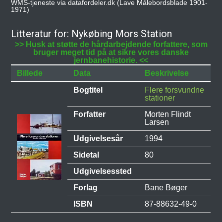
WMS-tjeneste via datafordeler.dk (Lave Målebordsblade 1901-
1971)
Litteratur for: Nykøbing Mors Station
>> Husk at støtte de hårdarbejdende forfattere, som
bruger meget tid på at sikre vores danske
jernbanehistorie. <<
Billede
Data
Beskrivelse
Bogtitel
Flere forsvundne
stationer
Forfatter
Morten Flindt
Larsen
Udgivelsesår
1994
Sidetal
80
Udgivelsessted
Forlag
Bane Bøger
ISBN
87-88632-49-0