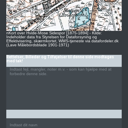
nKort over Hvide-Mose Sidespor [1875-1894] - Kilde:
Indeholder data fra Styrelsen for Dataforsyning og
Effektivisering, skærmkortet, WMS-tjeneste via datafordeler.dk
(Lave Målebordsblade 1901-1971)
Rettelser, Billeder og Tilføjelser til denne side modtages
med tak!