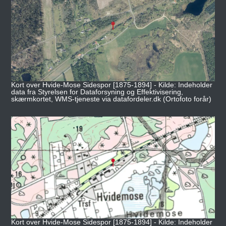
Kort over Hvide-Mose Sidespor [1875-1894] - Kilde: Indeholder
data fra Styrelsen for Dataforsyning og Effektivisering,
skærmkortet, WMS-tjeneste via datafordeler.dk (Ortofoto forår)
Kort over Hvide-Mose Sidespor [1875-1894] - Kilde: Indeholder