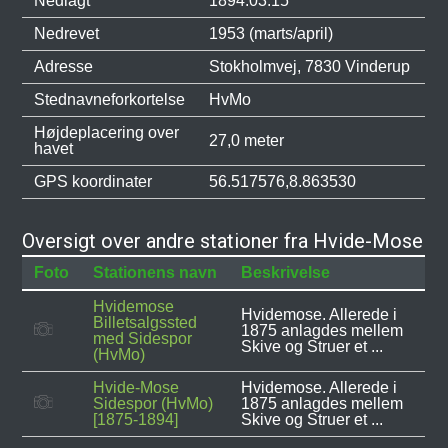
Nedlagt
1894.03.15
Nedrevet
1953 (marts/april)
Adresse
Stokholmvej, 7830 Vinderup
Stednavneforkortelse
HvMo
Højdeplacering over
27,0 meter
havet
GPS koordinater
56.517576,8.863530
Oversigt over andre stationer fra Hvide-Mose
Foto
Stationens navn
Beskrivelse
Hvidemose
Hvidemose. Allerede i
Billetsalgssted
1875 anlagdes mellem
med Sidespor
Skive og Struer et ...
(HvMo)
Hvide-Mose
Hvidemose. Allerede i
Sidespor (HvMo)
1875 anlagdes mellem
[1875-1894]
Skive og Struer et ...