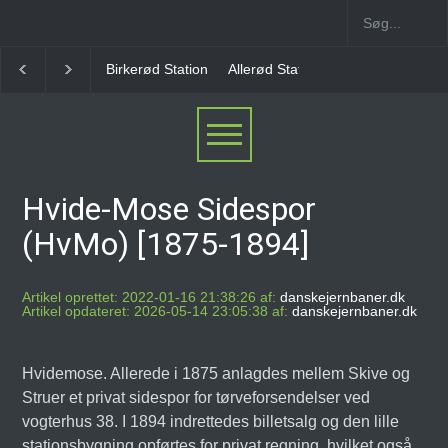
Birkerød Station
Allerød Station
Favrholm Station
Hvide-Mose Sidespor
(HvMo) [1875-1894]
Artikel oprettet: 2022-01-16 21:38:26 af:
danskejernbaner.dk
Artikel opdateret: 2026-05-14 23:05:38 af:
danskejernbaner.dk
Hvidemose. Allerede i 1875 anlagdes mellem Skive og
Struer et privat sidespor for tørveforsendelser ved
vogterhus 38. I 1894 indrettedes billetsalg og den lille
stationsbygning opførtes for privat regning, hvilket også