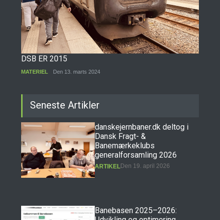
DSB ER 2015
MATERIEL
Den 13. marts 2024
Seneste Artikler
danskejernbaner.dk deltog i
Dansk Fragt- &
Banemærkeklubs
generalforsamling 2026
Den 19. april 2026
ARTIKEL
Banebasen 2025–2026:
Udvikling og optimering