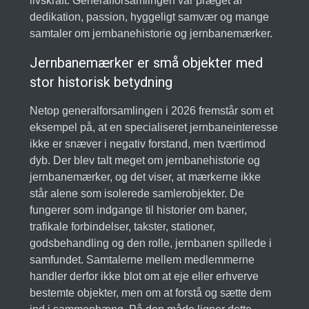
livskraft. Generalforsamlingen var præget af
dedikation, passion, hyggeligt samvær og mange
samtaler om jernbanehistorie og jernbanemærker.
Jernbanemærker er små objekter med
stor historisk betydning
Netop generalforsamlingen i 2026 fremstår som et
eksempel på, at en specialiseret jernbaneinteresse
ikke er snæver i negativ forstand, men tværtimod
dyb. Der blev talt meget om jernbanehistorie og
jernbanemærker, og det viser, at mærkerne ikke
står alene som isolerede samlerobjekter. De
fungerer som indgange til historier om baner,
trafikale forbindelser, takster, stationer,
godsbehandling og den rolle, jernbanen spillede i
samfundet. Samtalerne mellem medlemmerne
handler derfor ikke blot om at eje eller erhverve
bestemte objekter, men om at forstå og sætte dem