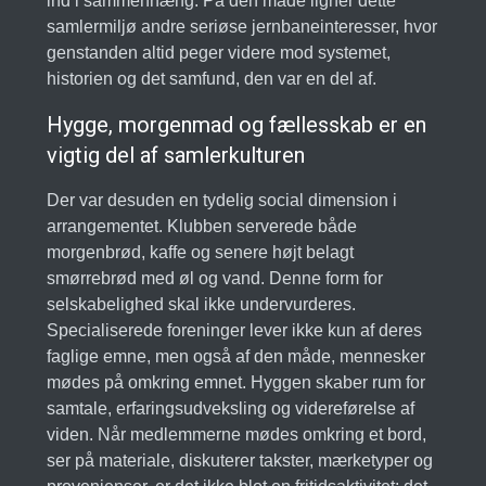
ind i sammenhæng. På den måde ligner dette
samlermiljø andre seriøse jernbaneinteresser, hvor
genstanden altid peger videre mod systemet,
historien og det samfund, den var en del af.
Hygge, morgenmad og fællesskab er en
vigtig del af samlerkulturen
Der var desuden en tydelig social dimension i
arrangementet. Klubben serverede både
morgenbrød, kaffe og senere højt belagt
smørrebrød med øl og vand. Denne form for
selskabelighed skal ikke undervurderes.
Specialiserede foreninger lever ikke kun af deres
faglige emne, men også af den måde, mennesker
mødes på omkring emnet. Hyggen skaber rum for
samtale, erfaringsudveksling og videreførelse af
viden. Når medlemmerne mødes omkring et bord,
ser på materiale, diskuterer takster, mærketyper og