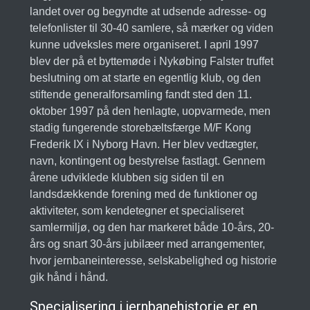
landet over og begyndte at udsende adresse- og
telefonlister til 30-40 samlere, så mærker og viden
kunne udveksles mere organiseret. I april 1997
blev der på et byttemøde i Nykøbing Falster truffet
beslutning om at starte en egentlig klub, og den
stiftende generalforsamling fandt sted den 11.
oktober 1997 på den henlagte, uopvarmede, men
stadig fungerende storebæltsfærge M/F Kong
Frederik IX i Nyborg Havn. Her blev vedtægter,
navn, kontingent og bestyrelse fastlagt. Gennem
årene udviklede klubben sig siden til en
landsdækkende forening med de funktioner og
aktiviteter, som kendetegner et specialiseret
samlermiljø, og den har markeret både 10-års, 20-
års og snart 30-års jubilæer med arrangementer,
hvor jernbaneinteresse, selskabelighed og historie
gik hånd i hånd.
Specialisering i jernbanehistorie er en