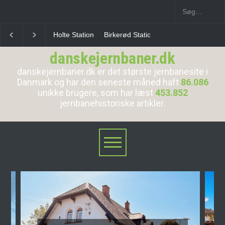
Birkerød Station
Allerød Station
Favrholm Statio
danskejernbaner.dk
danskejernbaner.dk er det største jernbanesite i
Danmark og har den seneste måned haft
86.086
unikke brugere, som har læst
453.852
jernbanehistoriske artikler.