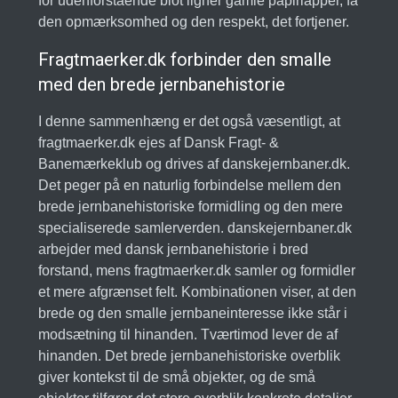
for udenforstående blot ligner gamle papirlapper, få
den opmærksomhed og den respekt, det fortjener.
Fragtmaerker.dk forbinder den smalle
med den brede jernbanehistorie
I denne sammenhæng er det også væsentligt, at
fragtmaerker.dk ejes af Dansk Fragt- &
Banemærkeklub og drives af danskejernbaner.dk.
Det peger på en naturlig forbindelse mellem den
brede jernbanehistoriske formidling og den mere
specialiserede samlerverden. danskejernbaner.dk
arbejder med dansk jernbanehistorie i bred
forstand, mens fragtmaerker.dk samler og formidler
et mere afgrænset felt. Kombinationen viser, at den
brede og den smalle jernbaneinteresse ikke står i
modsætning til hinanden. Tværtimod lever de af
hinanden. Det brede jernbanehistoriske overblik
giver kontekst til de små objekter, og de små