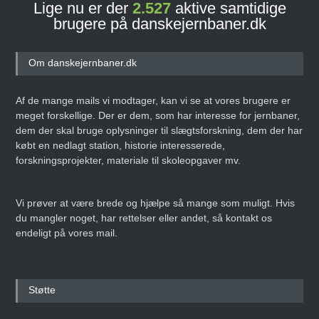
Lige nu er der
2.527
aktive samtidige
brugere på danskejernbaner.dk
Banebasen: Det nye digitale
jernbane- og
sporvejshistoriske arkiv!
Om danskejernbaner.dk
Den 27. september 2025
ARTIKEL
Af de mange mails vi modtager, kan vi se at vores brugere er
meget forskellige. Der er dem, som har interesse for jernbaner,
dem der skal bruge oplysninger til slægtsforskning, dem der har
købt en nedlagt station, historie interesserede,
Danmarks Jernbanemuseum
forskningsprojekter, materiale til skoleopgaver mv.
fejrer 50-års jubilæum med
storstilet
weekendarrangement
Vi prøver at være brede og hjælpe så mange som muligt. Hvis
Den 14. juni 2025
ARTIKEL
du mangler noget, har rettelser eller andet, så kontakt os
endeligt på vores mail.
Erling Nederland –
Infografiens Mester
Støtte
Den 8. maj 2025
ARTIKEL