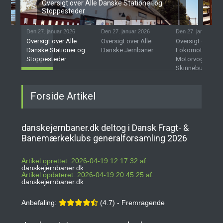
Oversigt over Alle Danske Stationer og
Stoppesteder
Den 27. januar 2026
Den 27. januar 2026
Den 27. januar 202
Oversigt over Alle
Oversigt over Alle
Oversigt over D
Danske Stationer og
Danske Jernbaner
Lokomotiver,
Stoppesteder
Motorvogne og
Skinnebusser
Forside Artikel
danskejernbaner.dk deltog i Dansk Fragt- &
Banemærkeklubs generalforsamling 2026
Artikel oprettet: 2026-04-19 12:17:32 af:
danskejernbaner.dk
Artikel opdateret: 2026-04-19 20:45:25 af:
danskejernbaner.dk
Anbefaling:
(4.7) - Fremragende