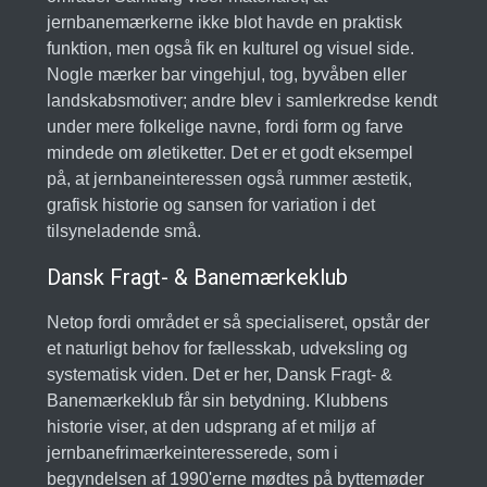
jernbanemærkerne ikke blot havde en praktisk
funktion, men også fik en kulturel og visuel side.
Nogle mærker bar vingehjul, tog, byvåben eller
landskabsmotiver; andre blev i samlerkredse kendt
under mere folkelige navne, fordi form og farve
mindede om øletiketter. Det er et godt eksempel
på, at jernbaneinteressen også rummer æstetik,
grafisk historie og sansen for variation i det
tilsyneladende små.
Dansk Fragt- & Banemærkeklub
Netop fordi området er så specialiseret, opstår der
et naturligt behov for fællesskab, udveksling og
systematisk viden. Det er her, Dansk Fragt- &
Banemærkeklub får sin betydning. Klubbens
historie viser, at den udsprang af et miljø af
jernbanefrimærkeinteresserede, som i
begyndelsen af 1990'erne mødtes på byttemøder