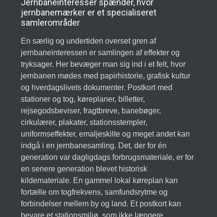
Jernbaneinteresser spænder, hvor
jernbanemærker er et specialiseret
samlerområder
En særlig og undertiden overset gren af
jernbaneinteressen er samlingen af effekter og
tryksager. Her bevæger man sig ind i et felt, hvor
jernbanen mødes med papirhistorie, grafisk kultur
og hverdagslivets dokumenter. Postkort med
stationer og tog, køreplaner, billetter,
rejsegodsbeviser, fragtbreve, banebøger,
cirkulærer, plakater, stationsstempler,
uniformseffekter, emaljeskilte og meget andet kan
indgå i en jernbanesamling. Det, der for én
generation var dagligdags forbrugsmateriale, er for
en senere generation blevet historisk
kildemateriale. En gammel lokal køreplan kan
fortælle om togfrekvens, samfundsrytme og
forbindelser mellem by og land. Et postkort kan
bevare et stationsmiljø, som ikke længere