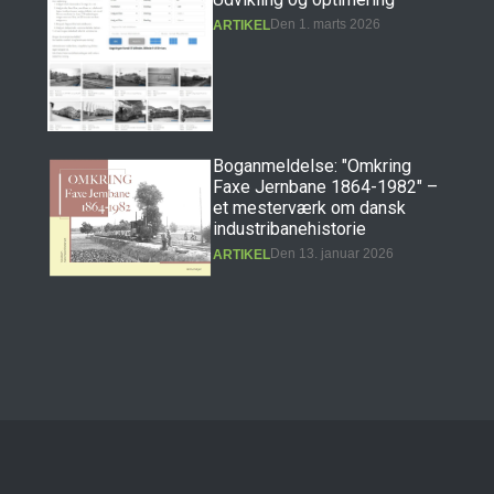
Den 1. marts 2026
ARTIKEL
Boganmeldelse: "Omkring
Faxe Jernbane 1864-1982" –
et mesterværk om dansk
industribanehistorie
Den 13. januar 2026
ARTIKEL
Boganmeldelse: "Erindringer
fra Præstøbanen" – et
hovedværk i dansk
jernbanehistorie
Den 11. december 2025
ARTIKEL