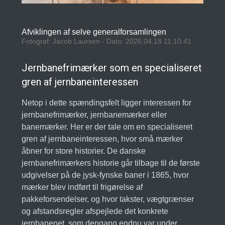
Afviklingen af selve generalforsamlingen
Fotograf: Jacob Laursen - Dato: 2026.04.18 11:10:41
Jernbanefrimærker som en specialiseret
gren af jernbaneinteressen
Netop i dette spændingsfelt ligger interessen for
jernbanefrimærker, jernbanemærker eller
banemærker. Her er der tale om en specialiseret
gren af jernbaneinteressen, hvor små mærker
åbner for store historier. De danske
jernbanefrimærkers historie går tilbage til de første
udgivelser på de jysk-fynske baner i 1865, hvor
mærker blev indført til frigørelse af
pakkeforsendelser, og hvor takster, vægtgrænser
og afstandsregler afspejlede det konkrete
jernbanenet, som dengang endnu var under