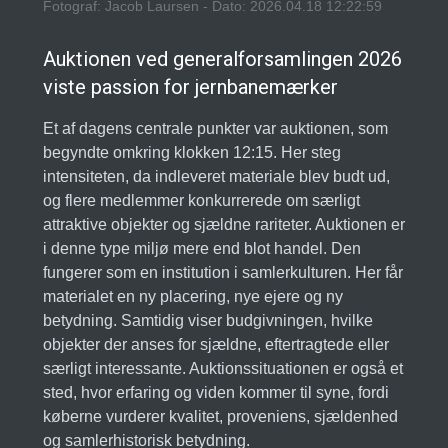
Fotograf: Jacob Laursen - Dato: 2026.04.18 12:22:59
Auktionen ved generalforsamlingen 2026
viste passion for jernbanemærker
Et af dagens centrale punkter var auktionen, som
begyndte omkring klokken 12:15. Her steg
intensiteten, da indleveret materiale blev budt ud,
og flere medlemmer konkurrerede om særligt
attraktive objekter og sjældne rariteter. Auktionen er
i denne type miljø mere end blot handel. Den
fungerer som en institution i samlerkulturen. Her får
materialet en ny placering, nye ejere og ny
betydning. Samtidig viser budgivningen, hvilke
objekter der anses for sjældne, eftertragtede eller
særligt interessante. Auktionssituationen er også et
sted, hvor erfaring og viden kommer til syne, fordi
køberne vurderer kvalitet, proveniens, sjældenhed
og samlerhistorisk betydning.