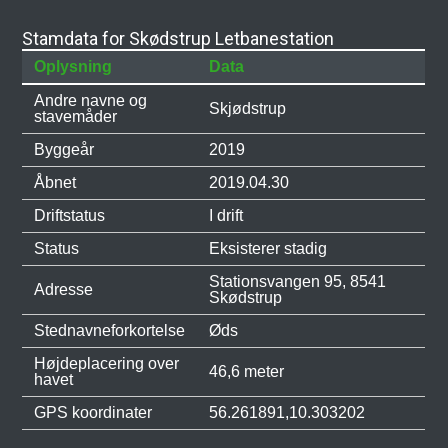
Stamdata for Skødstrup Letbanestation
Oplysning
Data
Andre navne og
Skjødstrup
stavemåder
Byggeår
2019
Åbnet
2019.04.30
Driftstatus
I drift
Status
Eksisterer stadig
Stationsvangen 95, 8541
Adresse
Skødstrup
Stednavneforkortelse
Øds
Højdeplacering over
46,6 meter
havet
GPS koordinater
56.261891,10.303202