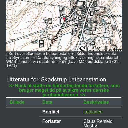
nKort over Skødstrup Letbanestation - Kilde: Indeholder data
fra Styrelsen for Dataforsyning og Effektivisering, skærmkortet,
WMS-tjeneste via datafordeler.dk (Lave Målebordsblade 1901-
1971)
Litteratur for: Skødstrup Letbanestation
>> Husk at støtte de hårdarbejdende forfattere, som
bruger meget tid på at sikre vores danske
jernbanehistorie. <<
Billede
Data
Beskrivelse
Bogtitel
Letbanen
Forfatter
Claus Rehfeld
Moshøj