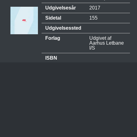
Udgivelsesår
2017
Sidetal
155
Udgivelsessted
Forlag
Udgivet af
Aarhus Letbane
I/S
ISBN
Rettelser, Billeder og Tilføjelser til denne side modtages
med tak!