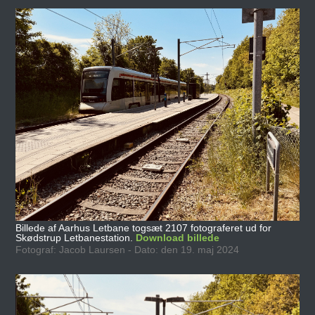
Billede af Aarhus Letbane togsæt 2107 fotograferet ud for
Skødstrup Letbanestation.
Download billede
Fotograf: Jacob Laursen - Dato: den 19. maj 2024