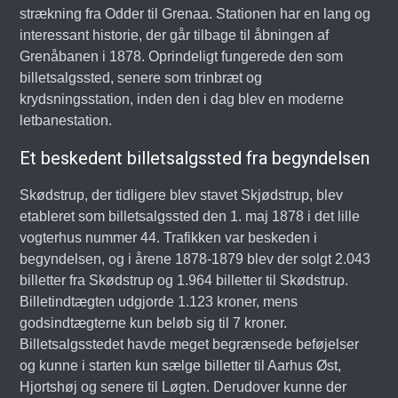
strækning fra Odder til Grenaa. Stationen har en lang og
interessant historie, der går tilbage til åbningen af
Grenåbanen i 1878. Oprindeligt fungerede den som
billetsalgssted, senere som trinbræt og
krydsningsstation, inden den i dag blev en moderne
letbanestation.
Et beskedent billetsalgssted fra begyndelsen
Skødstrup, der tidligere blev stavet Skjødstrup, blev
etableret som billetsalgssted den 1. maj 1878 i det lille
vogterhus nummer 44. Trafikken var beskeden i
begyndelsen, og i årene 1878-1879 blev der solgt 2.043
billetter fra Skødstrup og 1.964 billetter til Skødstrup.
Billetindtægten udgjorde 1.123 kroner, mens
godsindtægterne kun beløb sig til 7 kroner.
Billetsalgsstedet havde meget begrænsede beføjelser
og kunne i starten kun sælge billetter til Aarhus Øst,
Hjortshøj og senere til Løgten. Derudover kunne der