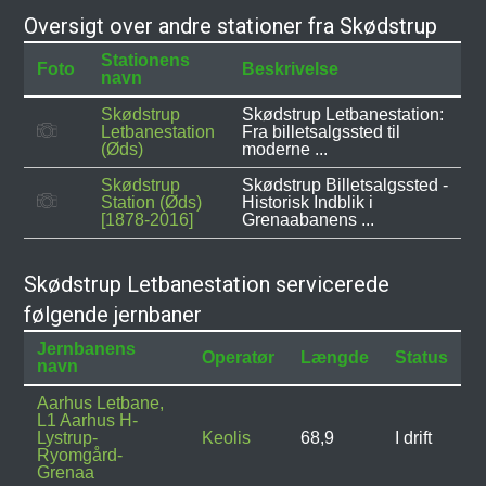
Oversigt over andre stationer fra Skødstrup
Stationens
Foto
Beskrivelse
navn
Skødstrup
Skødstrup Letbanestation:
Letbanestation
Fra billetsalgssted til
(Øds)
moderne ...
Skødstrup
Skødstrup Billetsalgssted -
Station (Øds)
Historisk Indblik i
[1878-2016]
Grenaabanens ...
Skødstrup Letbanestation servicerede
følgende jernbaner
Jernbanens
Operatør
Længde
Status
navn
Aarhus Letbane,
L1 Aarhus H-
Lystrup-
Keolis
68,9
I drift
Ryomgård-
Grenaa