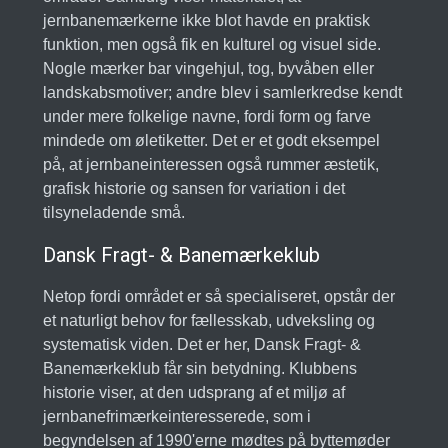
jernbanemærkerne ikke blot havde en praktisk
funktion, men også fik en kulturel og visuel side.
Nogle mærker bar vingehjul, tog, byvåben eller
landskabsmotiver; andre blev i samlerkredse kendt
under mere folkelige navne, fordi form og farve
mindede om øletiketter. Det er et godt eksempel
på, at jernbaneinteressen også rummer æstetik,
grafisk historie og sansen for variation i det
tilsyneladende små.
Dansk Fragt- & Banemærkeklub
Netop fordi området er så specialiseret, opstår der
et naturligt behov for fællesskab, udveksling og
systematisk viden. Det er her, Dansk Fragt- &
Banemærkeklub får sin betydning. Klubbens
historie viser, at den udsprang af et miljø af
jernbanefrimærkeinteresserede, som i
begyndelsen af 1990'erne mødtes på byttemøder