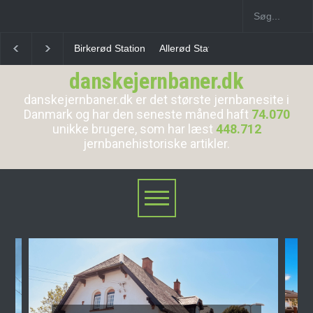
Allerød Station
Favrholm Station
Hillerød Lokal S
danskejernbaner.dk
danskejernbaner.dk er det største jernbanesite i
Danmark og har den seneste måned haft
74.070
unikke brugere, som har læst
448.712
jernbanehistoriske artikler.