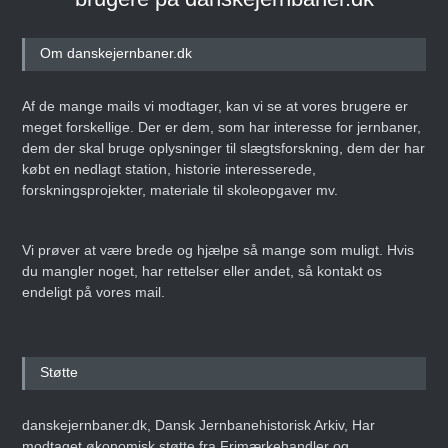
Banebasen: Det nye digitale
jernbane- og
sporvejshistoriske arkiv!
Om danskejernbaner.dk
Den 27. september 2025
ARTIKEL
Af de mange mails vi modtager, kan vi se at vores brugere er
meget forskellige. Der er dem, som har interesse for jernbaner,
dem der skal bruge oplysninger til slægtsforskning, dem der har
købt en nedlagt station, historie interesserede,
Danmarks Jernbanemuseum
forskningsprojekter, materiale til skoleopgaver mv.
fejrer 50-års jubilæum med
storstilet
weekendarrangement
Vi prøver at være brede og hjælpe så mange som muligt. Hvis
Den 14. juni 2025
ARTIKEL
du mangler noget, har rettelser eller andet, så kontakt os
endeligt på vores mail.
Erling Nederland –
Infografiens Mester
Støtte
Den 8. maj 2025
ARTIKEL
danskejernbaner.dk, Dansk Jernbanehistorisk Arkiv, Har
modtaget økonomisk støtte fra Frimærkehandler og