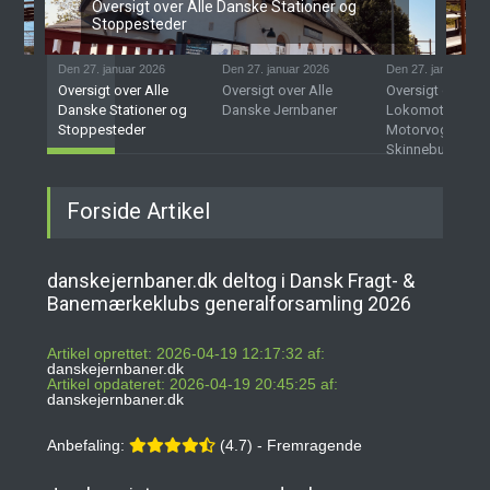
Oversigt over Alle Danske Stationer og
Stoppesteder
Den 27. januar 2026
Den 27. januar 2026
Den 27. januar 202
Oversigt over Alle
Oversigt over Alle
Oversigt over D
Danske Stationer og
Danske Jernbaner
Lokomotiver,
Stoppesteder
Motorvogne og
Skinnebusser
Forside Artikel
danskejernbaner.dk deltog i Dansk Fragt- &
Banemærkeklubs generalforsamling 2026
Artikel oprettet: 2026-04-19 12:17:32 af:
danskejernbaner.dk
Artikel opdateret: 2026-04-19 20:45:25 af:
danskejernbaner.dk
Anbefaling:
(4.7) - Fremragende