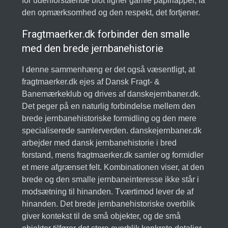
for udenforstående blot ligner gamle papirlapper, få
den opmærksomhed og den respekt, det fortjener.
Fragtmaerker.dk forbinder den smalle
med den brede jernbanehistorie
I denne sammenhæng er det også væsentligt, at
fragtmaerker.dk ejes af Dansk Fragt- &
Banemærkeklub og drives af danskejernbaner.dk.
Det peger på en naturlig forbindelse mellem den
brede jernbanehistoriske formidling og den mere
specialiserede samlerverden. danskejernbaner.dk
arbejder med dansk jernbanehistorie i bred
forstand, mens fragtmaerker.dk samler og formidler
et mere afgrænset felt. Kombinationen viser, at den
brede og den smalle jernbaneinteresse ikke står i
modsætning til hinanden. Tværtimod lever de af
hinanden. Det brede jernbanehistoriske overblik
giver kontekst til de små objekter, og de små