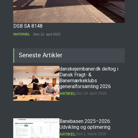
DSB SA 8148
MATERIEL
Den 12. april 2022
Seneste Artikler
danskejernbaner.dk deltog i
Dansk Fragt- &
Banemærkeklubs
generalforsamling 2026
Den 19. april 2026
ARTIKEL
Banebasen 2025–2026:
Udvikling og optimering
Den 1. marts 2026
ARTIKEL