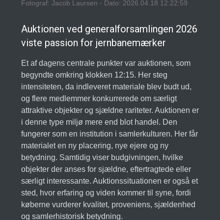
Fotograf: Jacob Laursen - Dato: 2026.04.18 12:22:59
Auktionen ved generalforsamlingen 2026
viste passion for jernbanemærker
Et af dagens centrale punkter var auktionen, som
begyndte omkring klokken 12:15. Her steg
intensiteten, da indleveret materiale blev budt ud,
og flere medlemmer konkurrerede om særligt
attraktive objekter og sjældne rariteter. Auktionen er
i denne type miljø mere end blot handel. Den
fungerer som en institution i samlerkulturen. Her får
materialet en ny placering, nye ejere og ny
betydning. Samtidig viser budgivningen, hvilke
objekter der anses for sjældne, eftertragtede eller
særligt interessante. Auktionssituationen er også et
sted, hvor erfaring og viden kommer til syne, fordi
køberne vurderer kvalitet, proveniens, sjældenhed
og samlerhistorisk betydning.