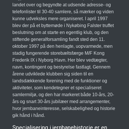
landet over og begyndte at udsende adresse- og
telefonlister til 30-40 samlere, så mærker og viden
kunne udveksles mere organiseret. I april 1997
blev der på et byttemøde i Nykøbing Falster truffet
beslutning om at starte en egentlig klub, og den
stiftende generalforsamling fandt sted den 11.
oktober 1997 på den henlagte, uopvarmede, men
stadig fungerende storebæltsfærge M/F Kong
Frederik IX i Nyborg Havn. Her blev vedtægter,
navn, kontingent og bestyrelse fastlagt. Gennem
årene udviklede klubben sig siden til en
landsdækkende forening med de funktioner og
aktiviteter, som kendetegner et specialiseret
samlermiljø, og den har markeret både 10-års, 20-
års og snart 30-års jubilæer med arrangementer,
hvor jernbaneinteresse, selskabelighed og historie
gik hånd i hånd.
Specialisering i jernbanehistorie er en