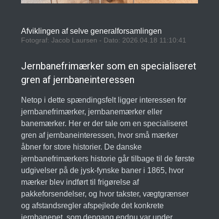
Afviklingen af selve generalforsamlingen
Fotograf: Jacob Laursen - Dato: 2026.04.18 11:10:41
Jernbanefrimærker som en specialiseret
gren af jernbaneinteressen
Netop i dette spændingsfelt ligger interessen for
jernbanefrimærker, jernbanemærker eller
banemærker. Her er der tale om en specialiseret
gren af jernbaneinteressen, hvor små mærker
åbner for store historier. De danske
jernbanefrimærkers historie går tilbage til de første
udgivelser på de jysk-fynske baner i 1865, hvor
mærker blev indført til frigørelse af
pakkeforsendelser, og hvor takster, vægtgrænser
og afstandsregler afspejlede det konkrete
jernbanenet, som dengang endnu var under