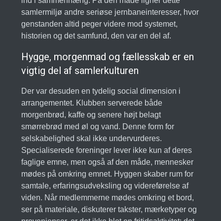
ind i sammenhæng. På den måde ligner dette
samlermiljø andre seriøse jernbaneinteresser, hvor
genstanden altid peger videre mod systemet,
historien og det samfund, den var en del af.
Hygge, morgenmad og fællesskab er en
vigtig del af samlerkulturen
Der var desuden en tydelig social dimension i
arrangementet. Klubben serverede både
morgenbrød, kaffe og senere højt belagt
smørrebrød med øl og vand. Denne form for
selskabelighed skal ikke undervurderes.
Specialiserede foreninger lever ikke kun af deres
faglige emne, men også af den måde, mennesker
mødes på omkring emnet. Hyggen skaber rum for
samtale, erfaringsudveksling og videreførelse af
viden. Når medlemmerne mødes omkring et bord,
ser på materiale, diskuterer takster, mærketyper og