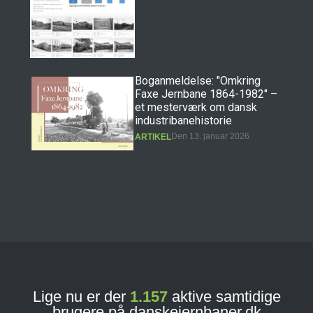
Boganmeldelse: "Omkring
Faxe Jernbane 1864-1982" –
et mesterværk om dansk
industribanehistorie
Den 13. januar 2026
ARTIKEL
Boganmeldelse: "Erindringer
fra Præstøbanen" – et
hovedværk i dansk
jernbanehistorie
Den 11. december 2025
ARTIKEL
Lige nu er der
1.157
aktive samtidige
brugere på danskejernbaner.dk