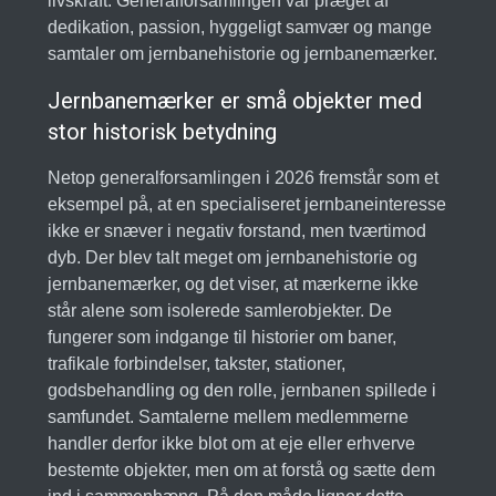
livskraft. Generalforsamlingen var præget af
dedikation, passion, hyggeligt samvær og mange
samtaler om jernbanehistorie og jernbanemærker.
Jernbanemærker er små objekter med
stor historisk betydning
Netop generalforsamlingen i 2026 fremstår som et
eksempel på, at en specialiseret jernbaneinteresse
ikke er snæver i negativ forstand, men tværtimod
dyb. Der blev talt meget om jernbanehistorie og
jernbanemærker, og det viser, at mærkerne ikke
står alene som isolerede samlerobjekter. De
fungerer som indgange til historier om baner,
trafikale forbindelser, takster, stationer,
godsbehandling og den rolle, jernbanen spillede i
samfundet. Samtalerne mellem medlemmerne
handler derfor ikke blot om at eje eller erhverve
bestemte objekter, men om at forstå og sætte dem