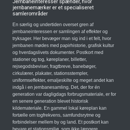
Jernbaneinteresser spænder, hvor
jernbanemærker er et specialiseret
samlerområder
En særlig og undertiden overset gren af
jernbaneinteressen er samlingen af effekter og
tryksager. Her bevæger man sig ind i et felt, hvor
jernbanen mødes med papirhistorie, grafisk kultur
og hverdagslivets dokumenter. Postkort med
stationer og tog, køreplaner, billetter,
rejsegodsbeviser, fragtbreve, banebøger,
cirkulærer, plakater, stationsstempler,
uniformseffekter, emaljeskilte og meget andet kan
indgå i en jernbanesamling. Det, der for én
generation var dagligdags forbrugsmateriale, er for
en senere generation blevet historisk
kildemateriale. En gammel lokal køreplan kan
fortælle om togfrekvens, samfundsrytme og
forbindelser mellem by og land. Et postkort kan
bevare et stationsmiljø, som ikke længere