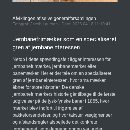
Afviklingen af selve generalforsamlingen
Fotograf: Jacob Laursen - Dato: 2026.04.18 11:10:41
Jernbanefrimærker som en specialiseret
gren af jernbaneinteressen
Netop i dette spændingsfelt ligger interessen for
jernbanefrimærker, jernbanemærker eller
banemærker. Her er der tale om en specialiseret
gren af jernbaneinteressen, hvor små mærker
åbner for store historier. De danske
jernbanefrimærkers historie går tilbage til de første
udgivelser på de jysk-fynske baner i 1865, hvor
mærker blev indført til frigørelse af
pakkeforsendelser, og hvor takster, vægtgrænser
og afstandsregler afspejlede det konkrete
jernbanenet, som dengang endnu var under