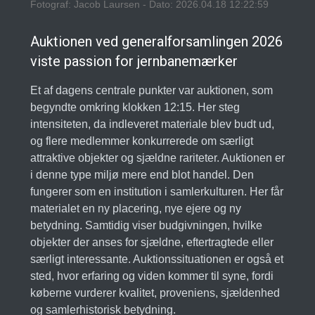
Fotograf: Jacob Laursen - Dato: 2026.04.18 12:22:59
Auktionen ved generalforsamlingen 2026
viste passion for jernbanemærker
Et af dagens centrale punkter var auktionen, som
begyndte omkring klokken 12:15. Her steg
intensiteten, da indleveret materiale blev budt ud,
og flere medlemmer konkurrerede om særligt
attraktive objekter og sjældne rariteter. Auktionen er
i denne type miljø mere end blot handel. Den
fungerer som en institution i samlerkulturen. Her får
materialet en ny placering, nye ejere og ny
betydning. Samtidig viser budgivningen, hvilke
objekter der anses for sjældne, eftertragtede eller
særligt interessante. Auktionssituationen er også et
sted, hvor erfaring og viden kommer til syne, fordi
køberne vurderer kvalitet, proveniens, sjældenhed
og samlerhistorisk betydning.