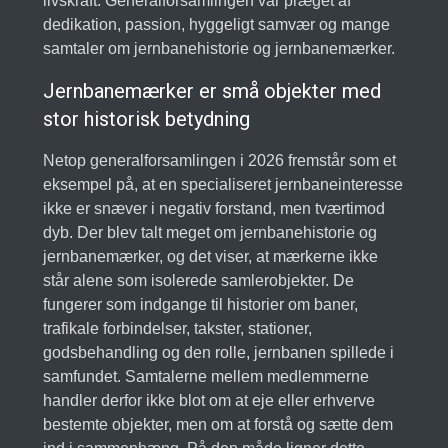
livskraft. Generalforsamlingen var præget af
dedikation, passion, hyggeligt samvær og mange
samtaler om jernbanehistorie og jernbanemærker.
Jernbanemærker er små objekter med
stor historisk betydning
Netop generalforsamlingen i 2026 fremstår som et
eksempel på, at en specialiseret jernbaneinteresse
ikke er snæver i negativ forstand, men tværtimod
dyb. Der blev talt meget om jernbanehistorie og
jernbanemærker, og det viser, at mærkerne ikke
står alene som isolerede samlerobjekter. De
fungerer som indgange til historier om baner,
trafikale forbindelser, takster, stationer,
godsbehandling og den rolle, jernbanen spillede i
samfundet. Samtalerne mellem medlemmerne
handler derfor ikke blot om at eje eller erhverve
bestemte objekter, men om at forstå og sætte dem