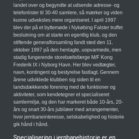
landet over og begyndte at udsende adresse- og
telefonlister til 30-40 samlere, så mærker og viden
kunne udveksles mere organiseret. I april 1997
blev der på et byttemøde i Nykøbing Falster truffet
beslutning om at starte en egentlig klub, og den
stiftende generalforsamling fandt sted den 11.
oktober 1997 på den henlagte, uopvarmede, men
stadig fungerende storebæltsfærge M/F Kong
Frederik IX i Nyborg Havn. Her blev vedtægter,
navn, kontingent og bestyrelse fastlagt. Gennem
årene udviklede klubben sig siden til en
landsdækkende forening med de funktioner og
aktiviteter, som kendetegner et specialiseret
samlermiljø, og den har markeret både 10-års, 20-
års og snart 30-års jubilæer med arrangementer,
hvor jernbaneinteresse, selskabelighed og historie
gik hånd i hånd.
Specialisering i jernbanehistorie er en