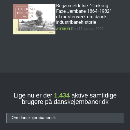
Boganmeldelse: "Omkring
Faxe Jernbane 1864-1982" –
et mesterværk om dansk
industribanehistorie
Den 13. januar 2026
ARTIKEL
Boganmeldelse: "Erindringer
fra Præstøbanen" – et
hovedværk i dansk
jernbanehistorie
Den 11. december 2025
ARTIKEL
Lige nu er der
1.434
aktive samtidige
brugere på danskejernbaner.dk
Banebasen: Det nye digitale
jernbane- og
sporvejshistoriske arkiv!
Om danskejernbaner.dk
Den 27. september 2025
ARTIKEL