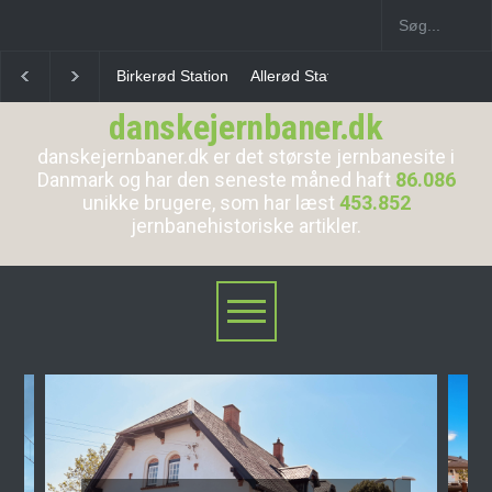
Allerød Station
Favrholm Station
Hillerød Lokal S
danskejernbaner.dk
danskejernbaner.dk er det største jernbanesite i
Danmark og har den seneste måned haft
86.086
unikke brugere, som har læst
453.852
jernbanehistoriske artikler.