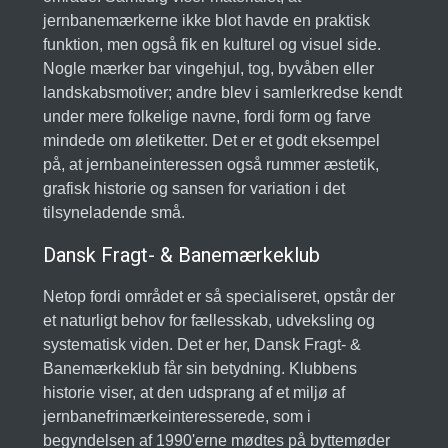
jernbanemærkerne ikke blot havde en praktisk
funktion, men også fik en kulturel og visuel side.
Nogle mærker bar vingehjul, tog, byvåben eller
landskabsmotiver; andre blev i samlerkredse kendt
under mere folkelige navne, fordi form og farve
mindede om øletiketter. Det er et godt eksempel
på, at jernbaneinteressen også rummer æstetik,
grafisk historie og sansen for variation i det
tilsyneladende små.
Dansk Fragt- & Banemærkeklub
Netop fordi området er så specialiseret, opstår der
et naturligt behov for fællesskab, udveksling og
systematisk viden. Det er her, Dansk Fragt- &
Banemærkeklub får sin betydning. Klubbens
historie viser, at den udsprang af et miljø af
jernbanefrimærkeinteresserede, som i
begyndelsen af 1990'erne mødtes på byttemøder