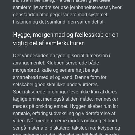
ind i sammenhæng. På den måde ligner dette
samlermiljø andre seriøse jernbaneinteresser, hvor
genstanden altid peger videre mod systemet,
historien og det samfund, den var en del af.
Hygge, morgenmad og fællesskab er en
vigtig del af samlerkulturen
Der var desuden en tydelig social dimension i
arrangementet. Klubben serverede både
morgenbrød, kaffe og senere højt belagt
smørrebrød med øl og vand. Denne form for
selskabelighed skal ikke undervurderes.
Specialiserede foreninger lever ikke kun af deres
faglige emne, men også af den måde, mennesker
mødes på omkring emnet. Hyggen skaber rum for
samtale, erfaringsudveksling og videreførelse af
viden. Når medlemmerne mødes omkring et bord,
ser på materiale, diskuterer takster, mærketyper og