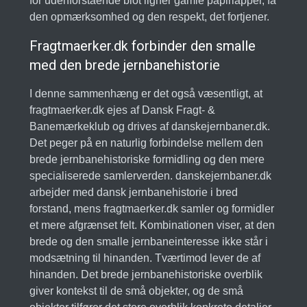
for udenforstående blot ligner gamle papirlapper, få
den opmærksomhed og den respekt, det fortjener.
Fragtmaerker.dk forbinder den smalle
med den brede jernbanehistorie
I denne sammenhæng er det også væsentligt, at
fragtmaerker.dk ejes af Dansk Fragt- &
Banemærkeklub og drives af danskejernbaner.dk.
Det peger på en naturlig forbindelse mellem den
brede jernbanehistoriske formidling og den mere
specialiserede samlerverden. danskejernbaner.dk
arbejder med dansk jernbanehistorie i bred
forstand, mens fragtmaerker.dk samler og formidler
et mere afgrænset felt. Kombinationen viser, at den
brede og den smalle jernbaneinteresse ikke står i
modsætning til hinanden. Tværtimod lever de af
hinanden. Det brede jernbanehistoriske overblik
giver kontekst til de små objekter, og de små