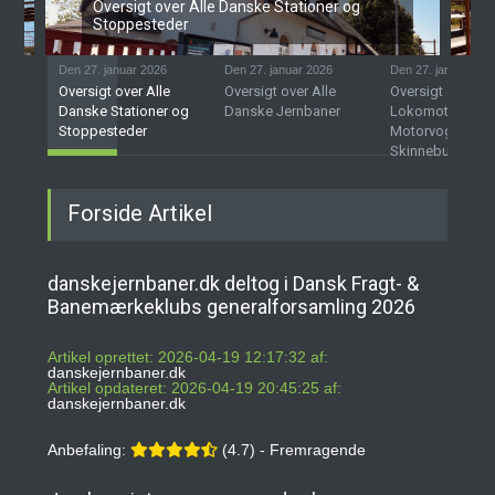
Oversigt over Alle Danske Stationer og
Stoppesteder
Den 27. januar 2026
Den 27. januar 2026
Den 27. januar 202
Oversigt over Alle
Oversigt over Alle
Oversigt over D
Danske Stationer og
Danske Jernbaner
Lokomotiver,
Stoppesteder
Motorvogne og
Skinnebusser
Forside Artikel
danskejernbaner.dk deltog i Dansk Fragt- &
Banemærkeklubs generalforsamling 2026
Artikel oprettet: 2026-04-19 12:17:32 af:
danskejernbaner.dk
Artikel opdateret: 2026-04-19 20:45:25 af:
danskejernbaner.dk
Anbefaling:
(4.7) - Fremragende