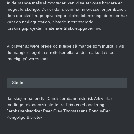
Af de mange mails vi modtager, kan vi se at vores brugere er
meget forskellige. Der er dem, som har interesse for jernbaner,
dem der skal bruge oplysninger til slægtsforskning, dem der har
købt en nedlagt station, historie interesserede,
Danmarks Jernbanemuseum
forskningsprojekter, materiale til skoleopgaver mv.
fejrer 50-års jubilæum med
storstilet
weekendarrangement
Vi prøver at være brede og hjælpe så mange som muligt. Hvis
Den 14. juni 2025
ARTIKEL
du mangler noget, har rettelser eller andet, så kontakt os
endeligt på vores mail.
Erling Nederland –
Infografiens Mester
Støtte
Den 8. maj 2025
ARTIKEL
danskejernbaner.dk, Dansk Jernbanehistorisk Arkiv, Har
modtaget økonomisk støtte fra Frimærkehandler og
Jernbanehistoriker Peer Olav Thomassens Fond v/Det
Kongelige Bibliotek.