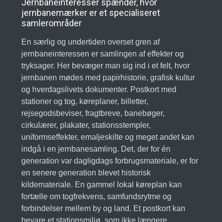
Jernbaneinteresser spænder, hvor
jernbanemærker er et specialiseret
samlerområder
En særlig og undertiden overset gren af
jernbaneinteressen er samlingen af effekter og
tryksager. Her bevæger man sig ind i et felt, hvor
jernbanen mødes med papirhistorie, grafisk kultur
og hverdagslivets dokumenter. Postkort med
stationer og tog, køreplaner, billetter,
rejsegodsbeviser, fragtbreve, banebøger,
cirkulærer, plakater, stationsstempler,
uniformseffekter, emaljeskilte og meget andet kan
indgå i en jernbanesamling. Det, der for én
generation var dagligdags forbrugsmateriale, er for
en senere generation blevet historisk
kildemateriale. En gammel lokal køreplan kan
fortælle om togfrekvens, samfundsrytme og
forbindelser mellem by og land. Et postkort kan
bevare et stationsmiljø, som ikke længere